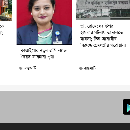
ডা. রোমেলের উপর
ীকে
হামলার ঘটনায় আদালতে
ণ;
মামলা; তিন আসামীর
বিরুদ্ধে গ্রেফতারি পরোয়ানা
কাপ্তাইয়ের নতুন এসি ল্যান্ড
সৈয়দ ফারহানা পৃথা
রাঙামাটি
রাঙামাটি