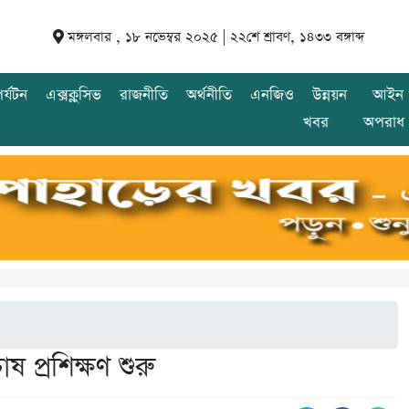
মঙ্গলবার , ১৮ নভেম্বর ২০২৫ |
২২শে শ্রাবণ, ১৪৩৩ বঙ্গাব্দ
র্যটন
এক্সক্লুসিভ
রাজনীতি
অর্থনীতি
এনজিও
উন্নয়ন
আইন 
খবর
অপরাধ
াষ প্রশিক্ষণ শুরু