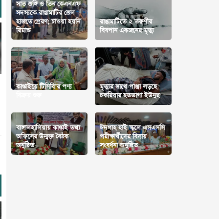
সাত জঙ্গি ও তিন কেএনএফ
সদস্যকে রাঙামাটির জেল
হাজতে প্রেরণ; চাওয়া হয়নি
রাঙামাটিতে ২ তরুণীর
রিমান্ড
বিষপান একজনের মৃত্যু
কাপ্তাইয়ে টিসিবি’র পণ্য
মৃত্যুর সাথে পাঞ্জা লড়ছে
বিক্রয় শুরু
চকরিয়ার হতভাগা ইউনুছ
বাঙ্গালহালিয়ায় কাপ্তাই তথ্য
ঈদগাহ হাই স্কুলে এসএসসি
অফিসের উন্মুক্ত বৈঠক
পরীক্ষার্থীদের বিদায়
অনুষ্ঠিত
সংবর্ধনা অনুষ্ঠিত