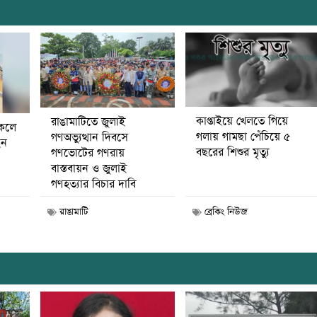
কাপ্তাইয়ে খেলতে গিয়ে
রাঙামাটিতে জুলাই
কেলে
গলায় গামছা পেঁচিয়ে ৫
গণঅভ্যুত্থান দিবসে
েন
বছরের শিশুর মৃত্যু
গণভোটের গণরায়
বাস্তবায়ন ও জুলাই
গণহত্যার বিচার দাবি
রাঙামাটি
ব্রেকিং নিউজ