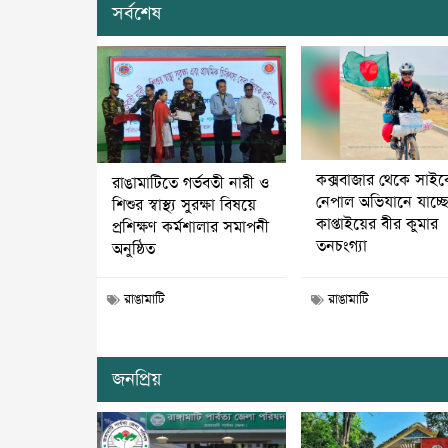
সর্বশেষ
কক্সবাজার থেকে সাই
রাঙামাটিতে গর্ভবতী নারী ও
নেপাল অভিযানে যাচ্ছ
শিশুর স্বাস্থ্য সুরক্ষা বিষয়ে
কাপ্তাইয়ের বীর কুমার
প্রশিক্ষণ কর্মশালার সমাপনী
তনচংগ্যা
অনুষ্ঠিত
রাঙামাটি
রাঙামাটি
জনপ্রিয়