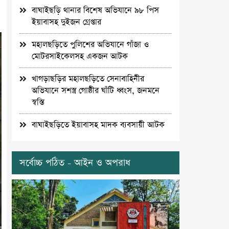
বাঘাইছড়ি থানার বিশেষ অভিযানে ৯৮ পিস
ইয়াবাসহ দুইজন গ্রেপ্তার
মহালছড়িতে পুলিশের অভিযানে গাঁজা ও
মোটরসাইকেলসহ একজন আটক
খাগড়াছড়ির মহালছড়িতে সেনাবাহিনীর
অভিযানে সশস্ত্র গোষ্ঠীর ঘাঁটি ধ্বংস, জনমনে
স্বস্তি
বাঘাইছড়িতে ইয়াবাসহ মাদক ব্যবসায়ী আটক
সর্বোচ্চ পঠিত - আইন ও অপরাধ