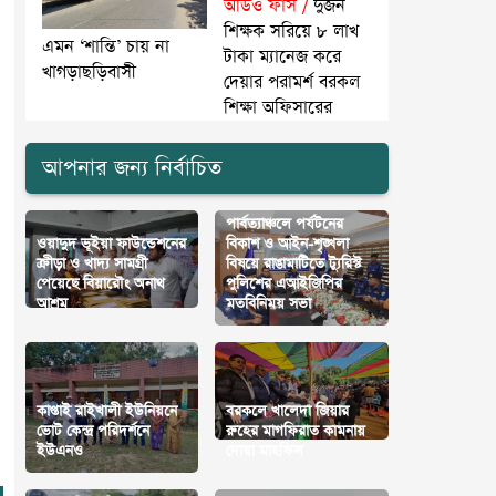
অডিও ফাঁস /
দুজন
শিক্ষক সরিয়ে ৮ লাখ
এমন ‘শান্তি’ চায় না
টাকা ম্যানেজ করে
খাগড়াছড়িবাসী
দেয়ার পরামর্শ বরকল
শিক্ষা অফিসারের
আপনার জন্য নির্বাচিত
পার্বত্যাঞ্চলে পর্যটনের
ওয়াদুদ ভূইয়া ফাউন্ডেশনের
বিকাশ ও আইন-শৃঙ্খলা
ক্রীড়া ও খাদ্য সামগ্রী
বিষয়ে রাঙামাটিতে ট্যুরিস্ট
পেয়েছে বিয়ারৌং অনাথ
পুলিশের এআইজিপির
আশ্রম
মতবিনিময় সভা
কাপ্তাই রাইখালী ইউনিয়নে
বরকলে খালেদা জিয়ার
ভোট কেন্দ্র পরিদর্শনে
রুহের মাগফিরাত কামনায়
ইউএনও
দোয়া মাহফিল