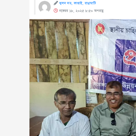
ঝুলন দত্ত, কাপ্তাই, রাঙামাটি
নভেম্বর ১৮, ২০২৫ ৮:৫০ অপরাহ্ণ