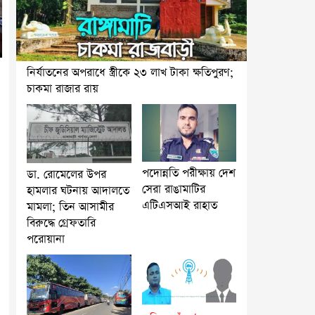
নির্যাতনের অপরাধে স্ত্রীকে ২৩ লাখ টাকা ক্ষতিপুরণ;
চাকমা রাজার রায়
পদোন্নতি পরীক্ষায় দেশ
ডা. রোমেলের উপর
সেরা রাঙামাটির
হামলার ঘটনায় আদালতে
এটিএসআই রাহাত
মামলা; তিন আসামীর
বিরুদ্ধে গ্রেফতারি
পরোয়ানা