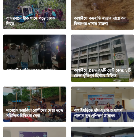
বান্দরবানে ট্রাক খাদে পড়ে চালক
কাপ্তাইয়ে বন্যহাতি হত্যার দায়ে বন
নিহত
বিভাগের থানায় মামলা
রাঙামাটির নানিয়ারচরে জামায়াতে
কাপ্তাইয়ে প্রস্তুত ২২টি ভোট কেন্দ্র: ৮টি
ইসলামীর নির্বাচনী গণসংযোগ
কেন্দ্র ঝুঁকিপূর্ণ হিসাবে চিহ্নিত
সাজেকে ডায়রিয়া রোগীদের দেয়া হচ্ছে
বাঘাইছড়িতে হাঁস-মুরগি ও ছাগল
সম্মিলিত চিকিৎসা সেবা
পালনে যুব প্রশিক্ষণ উদ্বোধন