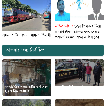
অডিও ফাঁস /
দুজন শিক্ষক সরিয়ে
৮ লাখ টাকা ম্যানেজ করে দেয়ার
এমন ‘শান্তি’ চায় না খাগড়াছড়িবাসী
পরামর্শ বরকল শিক্ষা অফিসারের
আপনার জন্য নির্বাচিত
খাগড়াছড়িতে পাহাড় কাটার অভিযোগে
সন্ত্রাসী মুরগী মিলন র‍্যাবের হাতে
২ লাখ টাকা জরিমানা
আটক