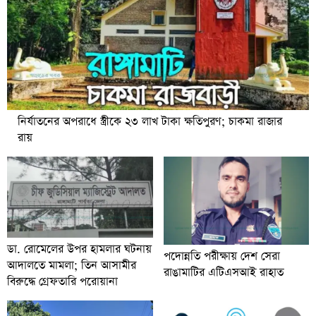
নির্যাতনের অপরাধে স্ত্রীকে ২৩ লাখ টাকা ক্ষতিপুরণ; চাকমা রাজার
রায়
ডা. রোমেলের উপর হামলার ঘটনায়
পদোন্নতি পরীক্ষায় দেশ সেরা
আদালতে মামলা; তিন আসামীর
রাঙামাটির এটিএসআই রাহাত
বিরুদ্ধে গ্রেফতারি পরোয়ানা