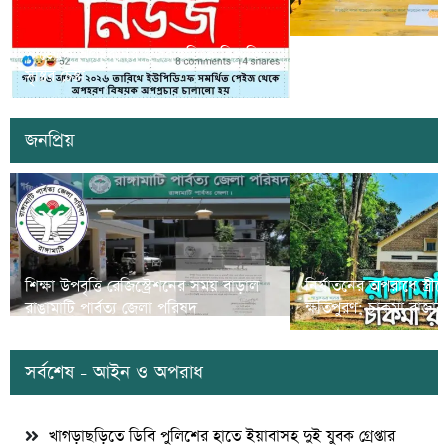
সাজেকে অপহরণের গুজব ছড়িয়ে বিভ্রান্তি
খাগড়াছড়িতে ডিবি পুলি
সৃষ্টির চেষ্টা
দুই যুবক গ্রেপ্তার
জনপ্রিয়
শিক্ষা উপবৃত্তি রেজিস্ট্রেশনের সময় বাড়াল
নির্যাতনের অপরাধে স্ত্র
রাঙামাটি পার্বত্য জেলা পরিষদ
ক্ষতিপুরণ; চাকমা রাজার
সর্বশেষ - আইন ও অপরাধ
খাগড়াছড়িতে ডিবি পুলিশের হাতে ইয়াবাসহ দুই যুবক গ্রেপ্তার