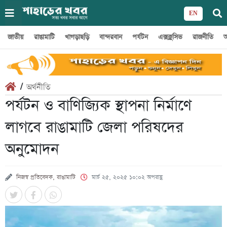
EN
জাতীয়
রাঙামাটি
খাগড়াছড়ি
বান্দরবান
পর্যটন
এক্সক্লুসিভ
রাজনীতি
অ
/
অর্থনীতি
পর্যটন ও বাণিজ্যিক স্থাপনা নির্মাণে
লাগবে রাঙামাটি জেলা পরিষদের
অনুমোদন
নিজস্ব প্রতিবেদক, রাঙামাটি
মার্চ ২৫, ২০২৫ ১০:০২ অপরাহ্ণ