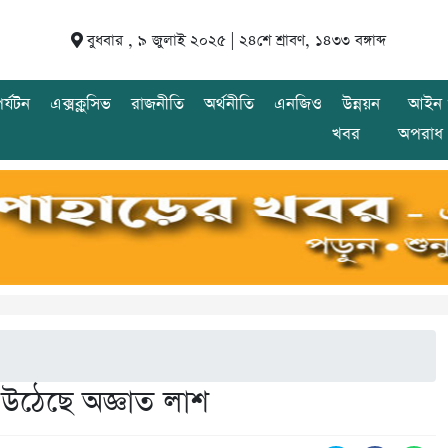
বুধবার , ৯ জুলাই ২০২৫ |
২৪শে শ্রাবণ, ১৪৩৩ বঙ্গাব্দ
র্যটন
এক্সক্লুসিভ
রাজনীতি
অর্থনীতি
এনজিও
উন্নয়ন
আইন 
খবর
অপরাধ
 উঠেছে অজ্ঞাত লাশ