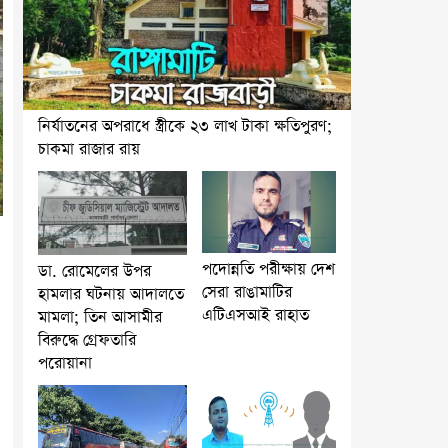
নির্যাতনের অপরাধে স্ত্রীকে ২৩ লাখ টাকা ক্ষতিপুরণ;
চাকমা রাজার রায়
পদোন্নতি পরীক্ষায় দেশ
ডা. রোমেলের উপর
সেরা রাঙামাটির
হামলার ঘটনায় আদালতে
এটিএসআই রাহাত
মামলা; তিন আসামীর
বিরুদ্ধে গ্রেফতারি
পরোয়ানা