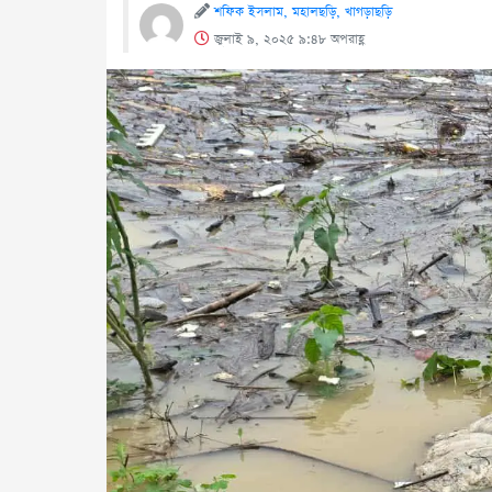
শফিক ইসলাম, মহালছড়ি, খাগড়াছড়ি
জুলাই ৯, ২০২৫ ৯:৪৮ অপরাহ্ণ