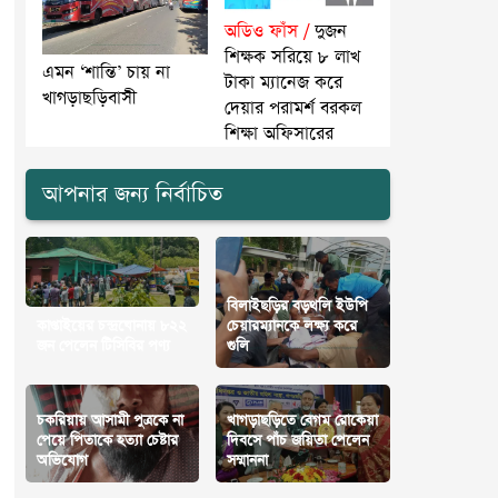
অডিও ফাঁস /
দুজন
শিক্ষক সরিয়ে ৮ লাখ
এমন ‘শান্তি’ চায় না
টাকা ম্যানেজ করে
খাগড়াছড়িবাসী
দেয়ার পরামর্শ বরকল
শিক্ষা অফিসারের
আপনার জন্য নির্বাচিত
বিলাইছড়ির বড়থলি ইউপি
কাপ্তাইয়ের চন্দ্রঘোনায় ৮২২
চেয়ারম্যানকে লক্ষ্য করে
জন পেলেন টিসিবির পণ্য
গুলি
চকরিয়ায় আসামী পুত্রকে না
খাগড়াছড়িতে বেগম রোকেয়া
পেয়ে পিতাকে হত্যা চেষ্টার
দিবসে পাঁচ জয়িতা পেলেন
অভিযোগ
সম্মাননা