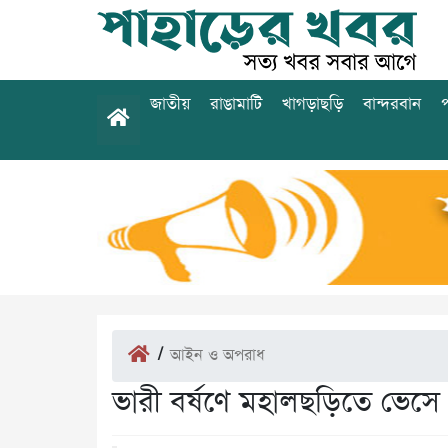
জাতীয়
রাঙামাটি
খাগড়াছড়ি
বান্দরবান
প
/
আইন ও অপরাধ
ভারী বর্ষণে মহালছড়িতে ভেসে