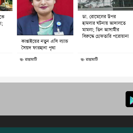
ডা. রোমেলের উপর
ীকে
হামলার ঘটনায় আদালতে
ণ;
মামলা; তিন আসামীর
বিরুদ্ধে গ্রেফতারি পরোয়ানা
কাপ্তাইয়ের নতুন এসি ল্যান্ড
সৈয়দ ফারহানা পৃথা
রাঙামাটি
রাঙামাটি