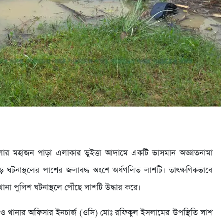
লার মহাজন পাড়া এলাকার ভুইত্তা আদামে একটি ভাসমান অজ্ঞাতনামা
পড়ে ঘটনাস্থলের পাশের জলাবদ্ধ অংশে অর্ধগলিত লাশটি। তাৎক্ষণিকভাবে
া পুলিশ ঘটনাস্থলে পৌঁছে লাশটি উদ্ধার করে।
ন ও থানার অফিসার ইনচার্জ (ওসি) মোঃ রফিকুল ইসলামের উপস্থিতি লাশ