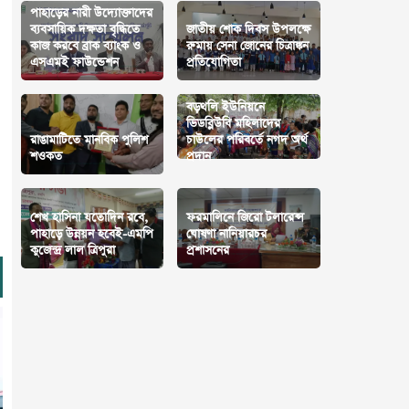
পাহাড়ের নারী উদ্যোক্তাদের
ব্যবসায়িক দক্ষতা বৃদ্ধিতে
জাতীয় শোক দিবস উপলক্ষে
কাজ করবে ব্রাক ব্যাংক ও
রুমায় সেনা জোনের চিত্রাঙ্কন
এসএমই ফাউন্ডেশন
প্রতিযোগিতা
বড়থলি ইউনিয়নে
ভিডব্লিউবি মহিলাদের
রাঙামাটিতে মানবিক পুলিশ
চাউলের পরিবর্তে নগদ অর্থ
শওকত
প্রদান
শেখ হাসিনা যতোদিন রবে,
ফরমালিনে জিরো টলারেন্স
পাহাড়ে উন্নয়ন হবেই-এমপি
ঘোষণা নানিয়ারচর
কুজেন্দ্র লাল ত্রিপুরা
প্রশাসনের