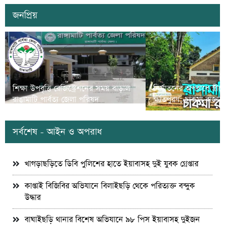
জনপ্রিয়
শিক্ষা উপবৃত্তি রেজিস্ট্রেশনের সময় বাড়াল
নির্যাতনের অপরাধে স্ত্র
রাঙামাটি পার্বত্য জেলা পরিষদ
ক্ষতিপুরণ; চাকমা রাজার
সর্বশেষ - আইন ও অপরাধ
খাগড়াছড়িতে ডিবি পুলিশের হাতে ইয়াবাসহ দুই যুবক গ্রেপ্তার
কাপ্তাই বিজিবির অভিযানে বিলাইছড়ি থেকে পরিত্যক্ত বন্দুক
উদ্ধার
বাঘাইছড়ি থানার বিশেষ অভিযানে ৯৮ পিস ইয়াবাসহ দুইজন