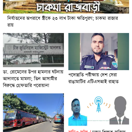
নির্যাতনের অপরাধে স্ত্রীকে ২৩ লাখ টাকা ক্ষতিপুরণ; চাকমা রাজার
রায়
ডা. রোমেলের উপর হামলার ঘটনায়
পদোন্নতি পরীক্ষায় দেশ সেরা
আদালতে মামলা; তিন আসামীর
রাঙামাটির এটিএসআই রাহাত
বিরুদ্ধে গ্রেফতারি পরোয়ানা