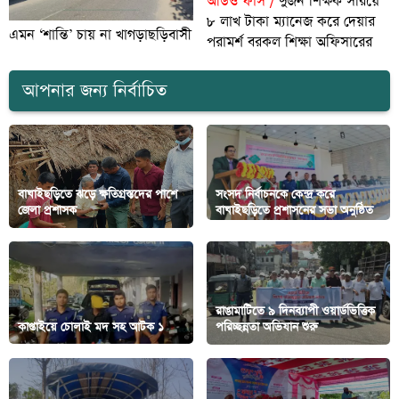
অডিও ফাঁস /
দুজন শিক্ষক সরিয়ে
৮ লাখ টাকা ম্যানেজ করে দেয়ার
এমন ‘শান্তি’ চায় না খাগড়াছড়িবাসী
পরামর্শ বরকল শিক্ষা অফিসারের
আপনার জন্য নির্বাচিত
বাঘাইছড়িতে ঝড়ে ক্ষতিগ্রস্তদের পাশে
সংসদ নির্বাচনকে কেন্দ্র করে
জেলা প্রশাসক
বাঘাইছড়িতে প্রশাসনের সভা অনুষ্ঠিত
রাঙামাটিতে ৯ দিনব্যাপী ওয়ার্ডভিত্তিক
কাপ্তাইয়ে চোলাই মদ সহ আটক ১
পরিচ্ছন্নতা অভিযান শুরু