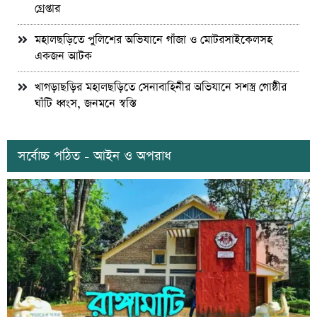
গ্রেপ্তার
মহালছড়িতে পুলিশের অভিযানে গাঁজা ও মোটরসাইকেলসহ
একজন আটক
খাগড়াছড়ির মহালছড়িতে সেনাবাহিনীর অভিযানে সশস্ত্র গোষ্ঠীর
ঘাঁটি ধ্বংস, জনমনে স্বস্তি
সর্বোচ্চ পঠিত - আইন ও অপরাধ