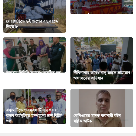
লংগদুর গাঁথাছড়া বায়তুশ শরফ
রোয়াংছড়িতে দুই গ্রুপের বন্দুকযুদ্ধে
মাদ্রাসার প্রাক্তন ছাত্র সংসদের দেড়যুগ
নিহত ৮
পূর্তি
আনসার ভিডিপি সমাবেশ অনুষ্ঠিত হল
দীঘিনালায় অবৈধ বালু মহলে ভ্রাম্যমাণ
কাপ্তাইয়ে
আদালতের অভিযান
রাঙামাটিতে ওএমএস টিসিবি খাদ্য
বান্ধব কর্মসূচিতে স্বল্পমূল্যে চাল বিক্রি
কেপিএমের মাদক ব্যবসায়ী বটন
শুরু
মল্লিক আটক