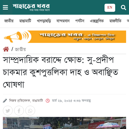
EN
জাতীয়
রাঙামাটি
খাগড়াছড়ি
বান্দরবান
পর্যটন
এক্সক্লুসিভ
রাজনীতি
অ
/
জাতীয়
সাম্প্রদায়িক বরাদ্দে ক্ষোভ: সু-প্রদীপ
চাকমার কুশপুত্তলিকা দাহ ও অবাঞ্ছিত
ঘোষণা
নিজস্ব প্রতিবেদক, রাঙামাটি
মার্চ ২৯, ২০২৫ ৩:৩৬ অপরাহ্ণ