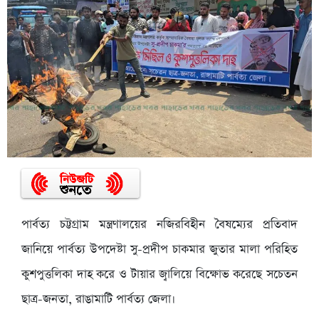
পার্বত্য চট্টগ্রাম মন্ত্রণালয়ের নজিরবিহীন বৈষম্যের প্রতিবাদ
জানিয়ে পার্বত্য উপদেষ্টা সু-প্রদীপ চাকমার জুতার মালা পরিহিত
কুশপুত্তলিকা দাহ করে ও টায়ার জ্বালিয়ে বিক্ষোভ করেছে সচেতন
ছাত্র-জনতা, রাঙামাটি পার্বত্য জেলা।