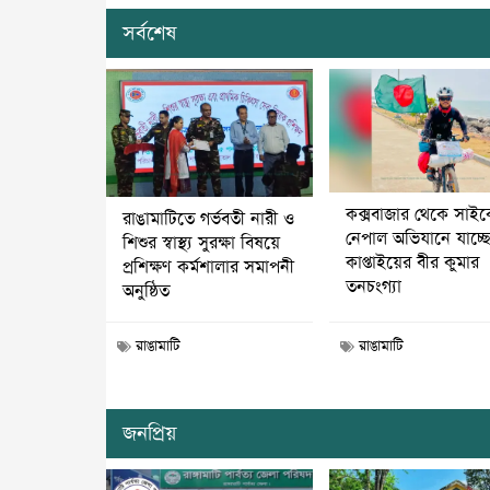
সর্বশেষ
কক্সবাজার থেকে সাই
রাঙামাটিতে গর্ভবতী নারী ও
নেপাল অভিযানে যাচ্ছ
শিশুর স্বাস্থ্য সুরক্ষা বিষয়ে
কাপ্তাইয়ের বীর কুমার
প্রশিক্ষণ কর্মশালার সমাপনী
তনচংগ্যা
অনুষ্ঠিত
রাঙামাটি
রাঙামাটি
জনপ্রিয়