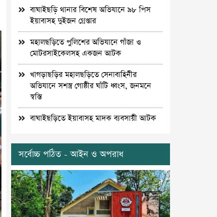
বাঘাইছড়ি থানার বিশেষ অভিযানে ৯৮ পিস
ইয়াবাসহ দুইজন গ্রেপ্তার
মহালছড়িতে পুলিশের অভিযানে গাঁজা ও
মোটরসাইকেলসহ একজন আটক
খাগড়াছড়ির মহালছড়িতে সেনাবাহিনীর
অভিযানে সশস্ত্র গোষ্ঠীর ঘাঁটি ধ্বংস, জনমনে
স্বস্তি
বাঘাইছড়িতে ইয়াবাসহ মাদক ব্যবসায়ী আটক
সর্বোচ্চ পঠিত - আইন ও অপরাধ