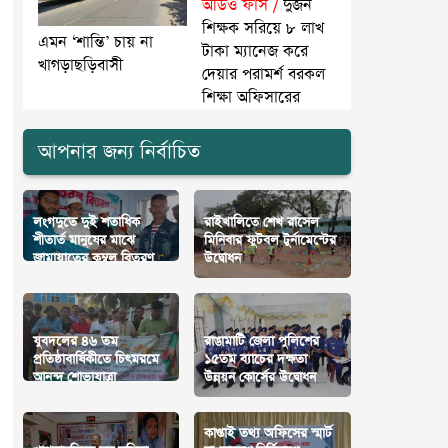
অডিও ফাঁস /
দুজন
শিক্ষক সরিয়ে ৮ লাখ
এমন ‘শান্তি’ চায় না
টাকা ম্যানেজ করে
খাগড়াছড়িবাসী
দেয়ার পরামর্শ বরকল
শিক্ষা অফিসারের
আপনার জন্য নির্বাচিত
লংগদুতে দুই শতাধিক
রাইখালিতে শেখ রাসেল
শীতার্ত মানুষের মাঝে
মিনিবার ফুটবল টুর্নামেন্টের
জামায়াতের কম্বল বিতরণ
উদ্বোধন
যুবদলের ৪৬ তম
রাঙামাটি জেলা পুলিশের
প্রতিষ্ঠাবার্ষিকীতে চিৎমরমে
১৫তম ব্যাচের দক্ষতা
আনন্দ শোভাযাত্রা
উন্নয়ন কোর্সের উদ্বোধন
কাপ্তাই তথ্য অফিসের স্মার্ট