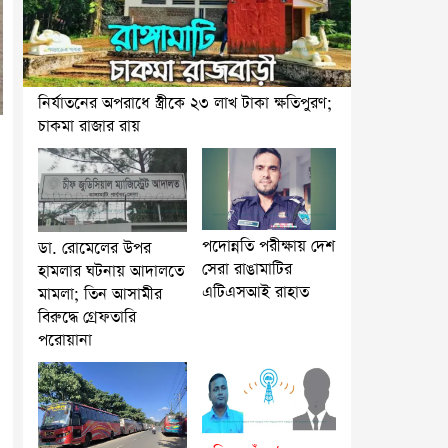
নির্যাতনের অপরাধে স্ত্রীকে ২৩ লাখ টাকা ক্ষতিপুরণ;
চাকমা রাজার রায়
পদোন্নতি পরীক্ষায় দেশ
ডা. রোমেলের উপর
সেরা রাঙামাটির
হামলার ঘটনায় আদালতে
এটিএসআই রাহাত
মামলা; তিন আসামীর
বিরুদ্ধে গ্রেফতারি
পরোয়ানা