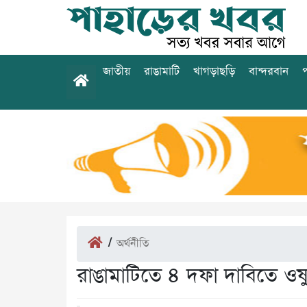
জাতীয়
রাঙামাটি
খাগড়াছড়ি
বান্দরবান
প
/
অর্থনীতি
রাঙামাটিতে ৪ দফা দাবিতে ওষু