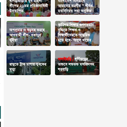
খাগড়াছড়িতে যুব মহিলা
বাংলাদেশ বির্নিমাণে
লীগের ২১তম প্রতিষ্ঠাবার্ষিকী
আমাদের করণীয় ” শীর্ষক
উদযাপিত
মতবিনিময় সভা অনুষ্ঠিত
কারিগর শিক্ষার গুণগতমান
অপপ্রচার ও ষড়যন্ত্র করছে
বৃদ্ধিতে শিক্ষক ও
আওয়ামী লীগ- ওয়াদুদ
শিক্ষার্থীদেরকে আন্তরিক
ভূঁইয়া
হতে হবে– আবুল খায়ের
বাঘাইছড়ি /
ঘূর্ণিঝড়ের
রামুতে ট্রাক চাপায় যুবকের
তান্ডবে লন্ডভন্ড মসজিদসহ
মৃত্যু
ঘরবাড়ি