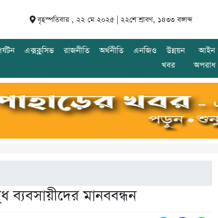
বৃহস্পতিবার , ২২ মে ২০২৫ |
২২শে শ্রাবণ, ১৪৩৩ বঙ্গাব্দ
র্যটন
এক্সক্লুসিভ
রাজনীতি
অর্থনীতি
এনজিও
উন্নয়ন
আইন 
খবর
অপরাধ
ধ ব্যবসায়ীদের মানববন্ধন