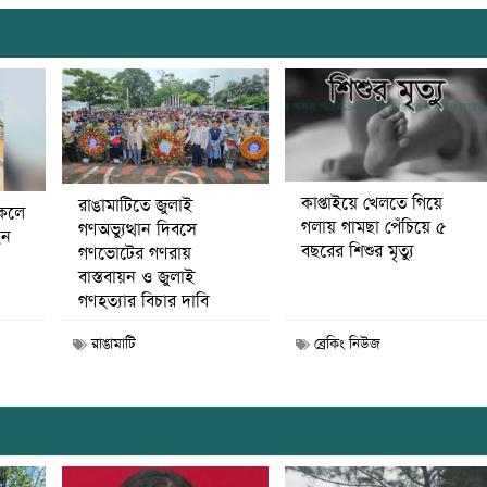
কাপ্তাইয়ে খেলতে গিয়ে
রাঙামাটিতে জুলাই
কেলে
গলায় গামছা পেঁচিয়ে ৫
গণঅভ্যুত্থান দিবসে
েন
বছরের শিশুর মৃত্যু
গণভোটের গণরায়
বাস্তবায়ন ও জুলাই
গণহত্যার বিচার দাবি
রাঙামাটি
ব্রেকিং নিউজ