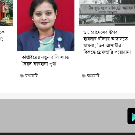
ডা. রোমেলের উপর
ীকে
হামলার ঘটনায় আদালতে
ণ;
মামলা; তিন আসামীর
বিরুদ্ধে গ্রেফতারি পরোয়ানা
কাপ্তাইয়ের নতুন এসি ল্যান্ড
সৈয়দ ফারহানা পৃথা
রাঙামাটি
রাঙামাটি