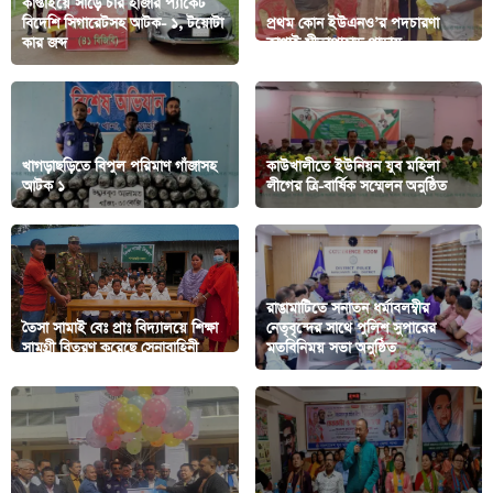
কাপ্তাইয়ে সাড়ে চার হাজার প্যাকেট
বিদেশি সিগারেটসহ আটক- ১, টয়োটা
প্রথম কোন ইউএনও’র পদচারণা
কার জব্দ
কাপ্তাই সীতাপাহাড় পাড়ায়
খাগড়াছড়িতে বিপুল পরিমাণ গাঁজাসহ
কাউখালীতে ইউনিয়ন যুব মহিলা
আটক ১
লীগের ত্রি-বার্ষিক সম্মেলন অনুষ্ঠিত
রাঙামাটিতে সনাতন ধর্মাবলম্বীর
তৈসা সামাই বেঃ প্রাঃ বিদ্যালয়ে শিক্ষা
নেতৃবৃন্দের সাথে পুলিশ সুপারের
সামগ্রী বিতরণ করেছে সেনাবাহিনী
মতবিনিময় সভা অনুষ্ঠিত