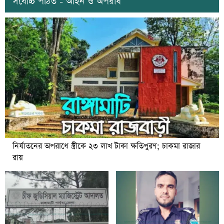
সর্বোচ্চ পঠিত - আইন ও অপরাধ
নির্যাতনের অপরাধে স্ত্রীকে ২৩ লাখ টাকা ক্ষতিপুরণ; চাকমা রাজার
রায়