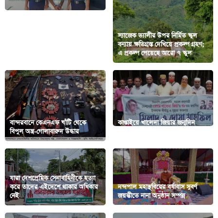
স্যাজেক ভ্যালীর উপর নির্মিত স্কুল
চন্দ্রঘোনা থানা পুলিশের অভিযানে
বন্যায় ক্ষতিগ্রস্ত দেখিয়ে প্রকল্প গ্রহণ;
পলাতক আসামী আটক
এ প্রকল্প পেয়েছে আরো ৭ স্কুল
বান্দরবানে কেএনএফ ঘাঁটি থেকে
কাপ্তাইয়ে খালেদা জিয়ার জন্মদিন
বিপুল অস্ত্র-গোলাবারুদ উদ্ধার
উপলক্ষে মিলাদ ও দোয়া মাহফিল
যারা দেশপ্রেমিক সেনাবাহিনীকে হত্যা
করে তাদের এইদেশে থাকার অধিকার
নন্দপাল মহাস্থবিরের বর্ষাবাস সুবর্ণ
নেই
জয়ন্তীতে নানা অনুষ্ঠান সম্পন্ন