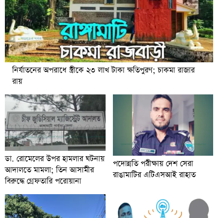
নির্যাতনের অপরাধে স্ত্রীকে ২৩ লাখ টাকা ক্ষতিপুরণ; চাকমা রাজার
রায়
ডা. রোমেলের উপর হামলার ঘটনায়
পদোন্নতি পরীক্ষায় দেশ সেরা
আদালতে মামলা; তিন আসামীর
রাঙামাটির এটিএসআই রাহাত
বিরুদ্ধে গ্রেফতারি পরোয়ানা