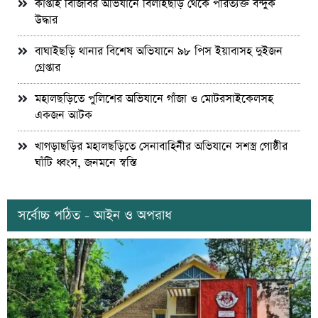
কাপ্তাই বিজিবির অভিযানে বিলাইছড়ি থেকে পরিত্যক্ত বন্দুক
উদ্ধার
বাঘাইছড়ি থানার বিশেষ অভিযানে ৯৮ পিস ইয়াবাসহ দুইজন
গ্রেপ্তার
মহালছড়িতে পুলিশের অভিযানে গাঁজা ও মোটরসাইকেলসহ
একজন আটক
খাগড়াছড়ির মহালছড়িতে সেনাবাহিনীর অভিযানে সশস্ত্র গোষ্ঠীর
ঘাঁটি ধ্বংস, জনমনে স্বস্তি
সর্বোচ্চ পঠিত - আইন ও অপরাধ