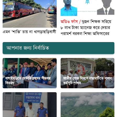
অডিও ফাঁস /
দুজন শিক্ষক সরিয়ে
৮ লাখ টাকা ম্যানেজ করে দেয়ার
এমন ‘শান্তি’ চায় না খাগড়াছড়িবাসী
পরামর্শ বরকল শিক্ষা অফিসারের
আপনার জন্য নির্বাচিত
বাঘাইছড়িতে রোটারি ক্লাবের শীতবস্ত্র
জাতীয় শোক দিবসে রাঙামাটিতে নানান
বিতরণ
কর্মসূচি পালন