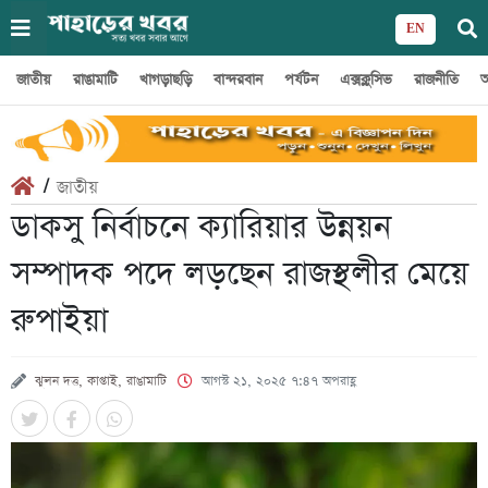
EN
জাতীয়
রাঙামাটি
খাগড়াছড়ি
বান্দরবান
পর্যটন
এক্সক্লুসিভ
রাজনীতি
অ
/
জাতীয়
ডাকসু নির্বাচনে ক্যারিয়ার উন্নয়ন
সম্পাদক পদে লড়ছেন রাজস্থলীর মেয়ে
রুপাইয়া
ঝুলন দত্ত, কাপ্তাই, রাঙামাটি
আগস্ট ২১, ২০২৫ ৭:৪৭ অপরাহ্ণ