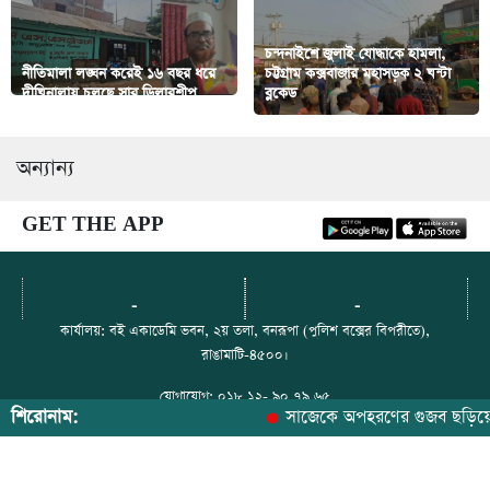
চন্দনাইশে জুলাই যোদ্ধাকে হামলা,
নীতিমালা লঙ্ঘন করেই ১৬ বছর ধরে
চট্টগ্রাম কক্সবাজার মহাসড়ক ২ ঘন্টা
দীঘিনালায় চলছে সার ডিলারশীপ
ব্লকেড
অন্যান্য
GET THE APP
-
-
কার্যালয়: বই একাডেমি ভবন, ২য় তলা, বনরূপা (পুলিশ বক্সের বিপরীতে),
রাঙামাটি-৪৫০০।
যোগাযোগ: ০১৮ ১২- ৯০ ৭৯ ৬৫
শিরোনাম:
সাজেকে অপহরণের গুজব ছড়িয়ে বিভ্রান্তি
ইমেইল: paharerkhabor@gmail.com
ফেসবুক: https://web.facebook.com/paharerkhabor