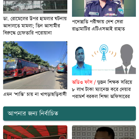
ডা. রোমেলের উপর হামলার ঘটনায়
পদোন্নতি পরীক্ষায় দেশ সেরা
আদালতে মামলা; তিন আসামীর
রাঙামাটির এটিএসআই রাহাত
বিরুদ্ধে গ্রেফতারি পরোয়ানা
অডিও ফাঁস /
দুজন শিক্ষক সরিয়ে
৮ লাখ টাকা ম্যানেজ করে দেয়ার
এমন ‘শান্তি’ চায় না খাগড়াছড়িবাসী
পরামর্শ বরকল শিক্ষা অফিসারের
আপনার জন্য নির্বাচিত