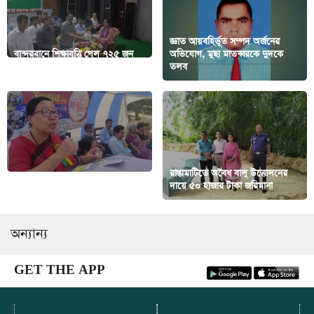
জ্ঞাত আয়বহির্ভূত সম্পদ অর্জনের
বান্দরবানে শিক্ষাবৃত্তি পেল ৭২৫ জন
অভিযোগ, মুছা মাতব্বরকে দুদকে
শিক্ষার্থী
তলব
রাঙামাটিতে অবৈধ বালু উত্তোলনের
উন্মেষ দু:সময়ে মানুষের পাশে দাঁড়ায়
দায়ে ৫০ হাজার টাকা জরিমানা
অন্যান্য
GET THE APP