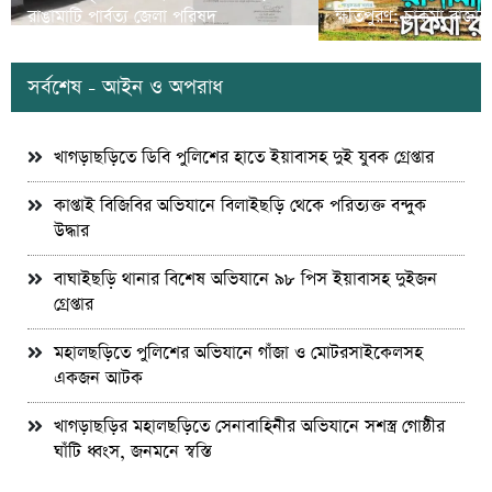
রাঙামাটি পার্বত্য জেলা পরিষদ
ক্ষতিপুরণ; চাকমা রাজার
সর্বশেষ - আইন ও অপরাধ
খাগড়াছড়িতে ডিবি পুলিশের হাতে ইয়াবাসহ দুই যুবক গ্রেপ্তার
কাপ্তাই বিজিবির অভিযানে বিলাইছড়ি থেকে পরিত্যক্ত বন্দুক
উদ্ধার
বাঘাইছড়ি থানার বিশেষ অভিযানে ৯৮ পিস ইয়াবাসহ দুইজন
গ্রেপ্তার
মহালছড়িতে পুলিশের অভিযানে গাঁজা ও মোটরসাইকেলসহ
একজন আটক
খাগড়াছড়ির মহালছড়িতে সেনাবাহিনীর অভিযানে সশস্ত্র গোষ্ঠীর
ঘাঁটি ধ্বংস, জনমনে স্বস্তি