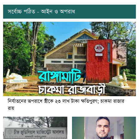
সর্বোচ্চ পঠিত - আইন ও অপরাধ
নির্যাতনের অপরাধে স্ত্রীকে ২৩ লাখ টাকা ক্ষতিপুরণ; চাকমা রাজার
রায়