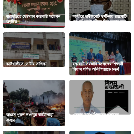
জুরাছড়িতে হেডম্যান কারবারি সম্মেলন
কাশ্মীরে হাউজবোট দুর্ঘটনায় রাঙামাটি
অনুষ্ঠিত
গণপূর্ত প্রকৌশলীসহ তিন জনের মৃত্যু
কাউখালীতে ভোটার তালিকা
রাঙামাটি সরকারি কলেজের শিক্ষার্থী
হালনাগাদ শুরু
পিয়াস গণিত অলিম্পিয়াডে চতুর্থ
আগুনে পুড়ল লংগদুর বাইট্টাপাড়া
একজন আদর্শ শিক্ষকের প্রস্থানের
বাজার
আমার অনুভূতি