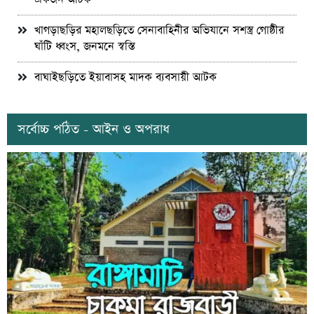
খাগড়াছড়ির মহালছড়িতে সেনাবাহিনীর অভিযানে সশস্ত্র গোষ্ঠীর
ঘাঁটি ধ্বংস, জনমনে স্বস্তি
বাঘাইছড়িতে ইয়াবাসহ মাদক ব্যবসায়ী আটক
সর্বোচ্চ পঠিত - আইন ও অপরাধ