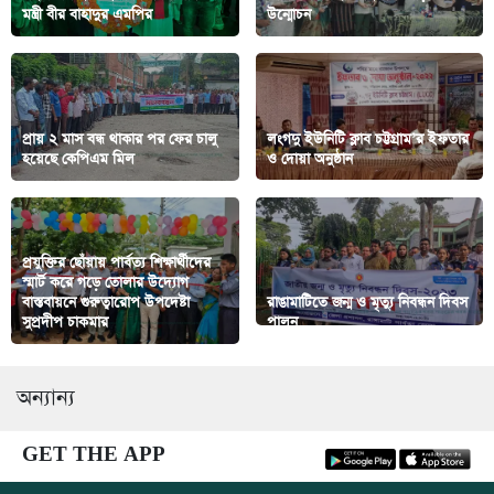
মন্ত্রী বীর বাহাদুর এমপির
উন্মোচন
প্রায় ২ মাস বন্ধ থাকার পর ফের চালু
লংগদু ইউনিটি ক্লাব চট্টগ্রাম’র ইফতার
হয়েছে কেপিএম মিল
ও দোয়া অনুষ্ঠান
প্রযুক্তির ছোঁয়ায় পার্বত্য শিক্ষার্থীদের
স্মার্ট করে গড়ে তোলার উদ্যোগ
বাস্তবায়নে গুরুত্বারোপ উপদেষ্টা
রাঙামাটিতে জন্ম ও মৃত্যু নিবন্ধন দিবস
সুপ্রদীপ চাকমার
পালন
অন্যান্য
GET THE APP