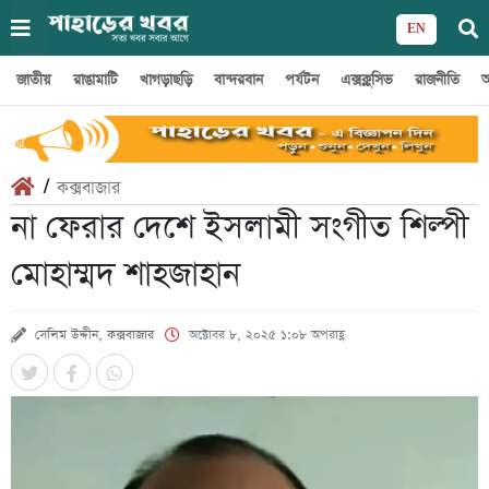
EN
জাতীয়
রাঙামাটি
খাগড়াছড়ি
বান্দরবান
পর্যটন
এক্সক্লুসিভ
রাজনীতি
অ
/
কক্সবাজার
না ফেরার দেশে ইসলামী সংগীত শিল্পী
মোহাম্মদ শাহজাহান
সেলিম উদ্দীন, কক্সবাজার
অক্টোবর ৮, ২০২৫ ১:০৮ অপরাহ্ণ