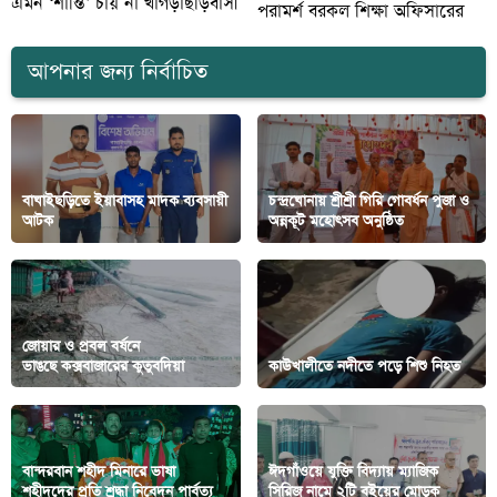
এমন ‘শান্তি’ চায় না খাগড়াছড়িবাসী
পরামর্শ বরকল শিক্ষা অফিসারের
আপনার জন্য নির্বাচিত
বাঘাইছড়িতে ইয়াবাসহ মাদক ব্যবসায়ী
চন্দ্রঘোনায় শ্রীশ্রী গিরি গোবর্ধন পুজা ও
আটক
অন্নকূট মহোৎসব অনুষ্ঠিত
জোয়ার ও প্রবল বর্ষনে
ভাঙছে কক্সবাজারের কুতুবদিয়া
কাউখালীতে নদীতে পড়ে শিশু নিহত
বান্দরবান শহীদ মিনারে ভাষা
ঈদগাঁওয়ে যুক্তি বিদ্যায় ম্যাজিক
শহীদদের প্রতি শ্রদ্ধা নিবেদন পার্বত্য
সিরিজ নামে ২টি বইয়ের মোড়ক