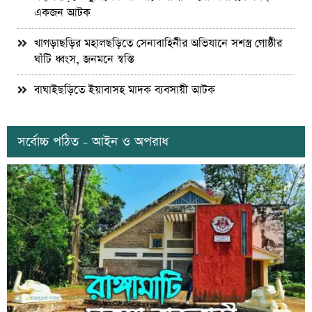
একজন আটক
খাগড়াছড়ির মহালছড়িতে সেনাবাহিনীর অভিযানে সশস্ত্র গোষ্ঠীর
ঘাঁটি ধ্বংস, জনমনে স্বস্তি
বাঘাইছড়িতে ইয়াবাসহ মাদক ব্যবসায়ী আটক
সর্বোচ্চ পঠিত - আইন ও অপরাধ