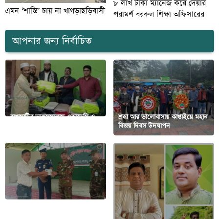
৮ লাখ টাকা ম্যানেজ করে দেয়ার
এমন ‘শান্তি’ চায় না খাগড়াছড়িবাসী
পরামর্শ বরকল শিক্ষা অফিসারের
আপনার জন্য নির্বাচিত
রাঙামাটির দারুসসালাম একাডেমি ও
শ্রদ্ধা আর ভালোবাসায় কাপ্তাইয়ে মহান
এতিমখানায় কম্বল বিতরণ
বিজয় দিবস উদযাপন