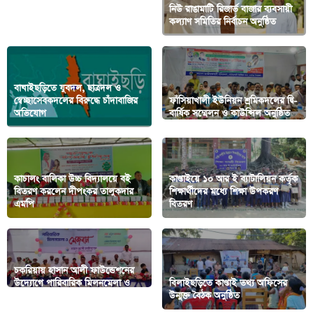
নিউ রাঙামাটি রিজার্ভ বাজার ব্যবসায়ী
লংগদুতে সেনাবাহিনীর অনুদান প্রদান
কল্যাণ সমিতির নির্বাচন অনুষ্ঠিত
বাঘাইছড়িতে যুবদল, ছাত্রদল ও
স্বেচ্ছাসেবকদলের বিরুদ্ধে চাঁদাবাজির
ফাঁসিয়াখালী ইউনিয়ন শ্রমিকদলের দ্বি-
অভিযোগ
বার্ষিক সম্মেলন ও কাউন্সিল অনুষ্ঠিত
কাচালং বালিকা উচ্চ বিদ্যালয়ে বই
কাপ্তাইয়ে ১০ আর ই ব্যাটালিয়ন কর্তৃক
বিতরণ করলেন দীপংকর তালুকদার
শিক্ষার্থীদের মধ্যে শিক্ষা উপকরণ
এমপি
বিতরণ
চকরিয়ায় হাসান আলী ফাউন্ডেশনের
উদ্যোগে পারিবারিক মিলনমেলা ও
বিলাইছড়িতে কাপ্তাই তথ্য অফিসের
মেজবান
উন্মুক্ত বৈঠক অনুষ্ঠিত