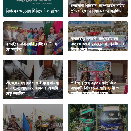
চন্দ্রঘোনা খ্রিস্টিয়ান হাসপাতালে নারীর
রিয়ালের অনুরোধ ফিরিয়ে দিল ব্রাজিল
প্রতি সহিংসতা বিষয়ক সভা অনুষ্ঠিত
বাঘাইছড়ি নির্বাচনী সহিংসতার ছয়
কাপ্তাইয়ে নারানগিরি ক্লাস্টারের টিচার্স
বছরেও অধরা মূলহোতারা: পুনর্বাসন ও
ডে অনুষ্ঠিত
বিচার চেয়ে মানববন্ধন
সাজেকের বন বিভাগ কার্যালয়ে হামলা
পার্বত্য চুক্তির ২৫তম বর্ষপূর্তিতে
ও ভাংচুর; আহত–১, মামলায় আসামি
রাঙামাটি রিজিয়নের শান্তি র‌্যালী ও
দেড় শতাধিক
মানবিক সহযোগিতা প্রদান