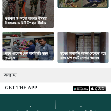
রাঙামাটির বেতবুনিয়ায় কাভার্ডভ্যান-
দুর্গাপূজা উপলক্ষ্যে রামগড় সীমান্তে
সিএনজি মুখোমুখি সংঘর্ষে সিএনজি
বিএসএফকে মিষ্টি উপহার বিজিবির
চালক নিহত, আহত ১ যাত্রী
নতুন এম্বুলেন্স পেল বাঘাইছড়ি স্বাস্থ্য
স্কুলের তালাবন্দি কক্ষের মেঝেতে পড়ে
কমপ্লেক্স
আছে ৯’শ ৫৪টি সোলার প্যানেল
অন্যান্য
GET THE APP
-
-