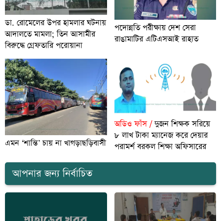
ডা. রোমেলের উপর হামলার ঘটনায়
পদোন্নতি পরীক্ষায় দেশ সেরা
আদালতে মামলা; তিন আসামীর
রাঙামাটির এটিএসআই রাহাত
বিরুদ্ধে গ্রেফতারি পরোয়ানা
অডিও ফাঁস /
দুজন শিক্ষক সরিয়ে
৮ লাখ টাকা ম্যানেজ করে দেয়ার
এমন ‘শান্তি’ চায় না খাগড়াছড়িবাসী
পরামর্শ বরকল শিক্ষা অফিসারের
আপনার জন্য নির্বাচিত