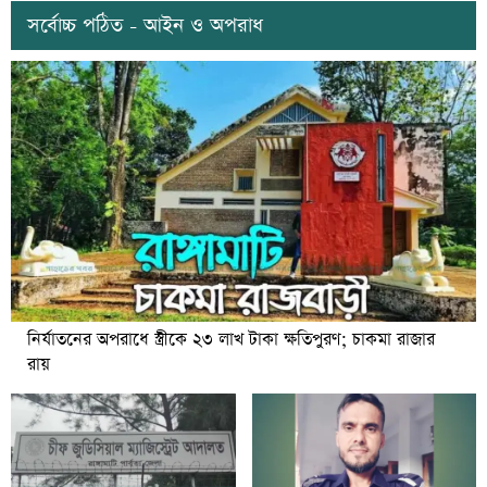
সর্বোচ্চ পঠিত - আইন ও অপরাধ
নির্যাতনের অপরাধে স্ত্রীকে ২৩ লাখ টাকা ক্ষতিপুরণ; চাকমা রাজার
রায়