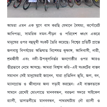
আমরা এমন এক যুগে বাস করছি যেখানে বৈষম্য, কর্পোরেট
আধিপত্য, সামরিক দমন-পীড়ন ও পরিবেশ ধ্বংস একত্রে
মানুষের ওপর বহুমুখী সংকট তৈরি করেছে। বিশ্বের প্রতিটি প্রান্তে
জলবায়ু বিপর্যয়ের অভিঘাত বিশেষত কৃষ্ণাঙ্গ, আদিবাসী, নারী,
শ্রমজীবী এবং নদী–উপকূলনির্ভর জনগোষ্ঠীর ওপর আরও
তীব্রভাবে নেমে আসছে। আমরা বিশ্বাস করি—এই সংকটের বাস্তব
সমাধান সেই মানুষেরাই জানেন, যারা প্রতিদিন ভূমি, জল, বন,
ম্যানগ্রোভ ও জীবনের জন্য লড়াই করছেন। এই বাস্তবতাকে
সামনে রেখেই মোংলাতে মানববন্ধন, বরগুনা সদরে সাইকেল
র‍্যালী, তালতলীতে মানববন্ধন, পাথরঘাটায় নৌ র‍্যালী ও