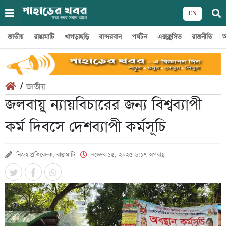
EN
জাতীয়
রাঙামাটি
খাগড়াছড়ি
বান্দরবান
পর্যটন
এক্সক্লুসিভ
রাজনীতি
অ
/
জাতীয়
জলবায়ু ন্যায়বিচারের জন্য বিশ্বব্যাপী
কর্ম দিবসে দেশব্যাপী কর্মসূচি
নিজস্ব প্রতিবেদক, রাঙামাটি
নভেম্বর ১৫, ২০২৫ ৬:১৭ অপরাহ্ণ