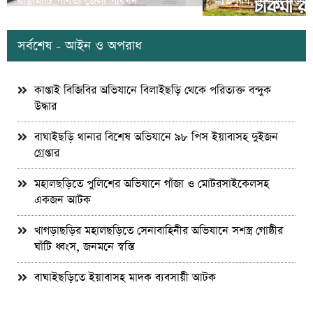
রাঙামাটি পার্বত্য জেলা পরিষদ
ক্ষতিপুরণ; চাকমা রাজার
সর্বশেষ - আইন ও অপরাধ
কাপ্তাই বিজিবির অভিযানে বিলাইছড়ি থেকে পরিত্যক্ত বন্দুক
উদ্ধার
বাঘাইছড়ি থানার বিশেষ অভিযানে ৯৮ পিস ইয়াবাসহ দুইজন
গ্রেপ্তার
মহালছড়িতে পুলিশের অভিযানে গাঁজা ও মোটরসাইকেলসহ
একজন আটক
খাগড়াছড়ির মহালছড়িতে সেনাবাহিনীর অভিযানে সশস্ত্র গোষ্ঠীর
ঘাঁটি ধ্বংস, জনমনে স্বস্তি
বাঘাইছড়িতে ইয়াবাসহ মাদক ব্যবসায়ী আটক