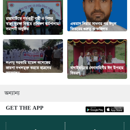
রাঙামাটিতে গর্ভবতী নারী ও শিশুর
স্বাস্থ্য সুরক্ষা বিষয়ে প্রশিক্ষণ কর্মশালার
একমাস সিয়াম সাধনার পর ঈদুল
সমাপনী অনুষ্ঠিত
ফিতরের গুরুত্ব ও ফজিলত
লংগদু সরকারি মডেল কলেজের
জায়গা দখলমুক্ত করতে ছাত্রদের
বাঘাইছড়িতে সেনাবাহিনীর ঈদ উপহার
আন্দোলন
বিতরণ
অন্যান্য
GET THE APP
-
-