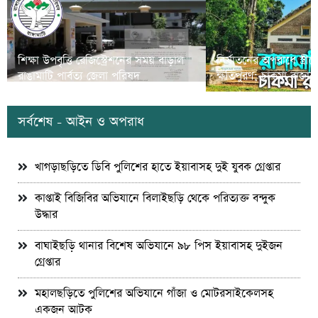
শিক্ষা উপবৃত্তি রেজিস্ট্রেশনের সময় বাড়াল
নির্যাতনের অপরাধে স্ত্র
রাঙামাটি পার্বত্য জেলা পরিষদ
ক্ষতিপুরণ; চাকমা রাজার
সর্বশেষ - আইন ও অপরাধ
খাগড়াছড়িতে ডিবি পুলিশের হাতে ইয়াবাসহ দুই যুবক গ্রেপ্তার
কাপ্তাই বিজিবির অভিযানে বিলাইছড়ি থেকে পরিত্যক্ত বন্দুক
উদ্ধার
বাঘাইছড়ি থানার বিশেষ অভিযানে ৯৮ পিস ইয়াবাসহ দুইজন
গ্রেপ্তার
মহালছড়িতে পুলিশের অভিযানে গাঁজা ও মোটরসাইকেলসহ
একজন আটক