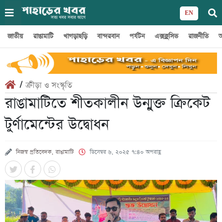
EN
জাতীয়
রাঙামাটি
খাগড়াছড়ি
বান্দরবান
পর্যটন
এক্সক্লুসিভ
রাজনীতি
অ
/
ক্রীড়া ও সংস্কৃতি
রাঙামাটিতে শীতকালীন উন্মুক্ত ক্রিকেট
টুর্ণামেন্টের উদ্বোধন
নিজস্ব প্রতিবেদক, রাঙামাটি
ডিসেম্বর ৬, ২০২৫ ৭:৪০ অপরাহ্ণ