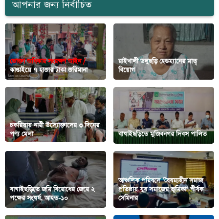
আপনার জন্য নির্বাচিত
ভোক্তা অধিকার সংরক্ষণ আইন /
রাইখালী ডলুছড়ি হেডম্যানের মাতৃ
কাপ্তাইয়ে ৭ হাজার টাকা জরিমানা
বিয়োগ
চকরিয়ায় নারী উদ্যোক্তাদের ৩ দিনের
পণ্য মেলা
বাঘাইছড়িতে মুজিবনগর দিবস পালিত
আঞ্চলিক পরিষদে ‘বৈষম্যহীন সমাজ
বাঘাইছড়িতে জমি বিরোধের জেরে ২
প্রতিষ্ঠায় যুব সমাজের ভূমিকা’ শীর্ষক
পক্ষের সংঘর্ষ, আহত-১০
সেমিনার