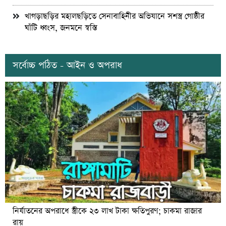
খাগড়াছড়ির মহালছড়িতে সেনাবাহিনীর অভিযানে সশস্ত্র গোষ্ঠীর
ঘাঁটি ধ্বংস, জনমনে স্বস্তি
সর্বোচ্চ পঠিত - আইন ও অপরাধ
নির্যাতনের অপরাধে স্ত্রীকে ২৩ লাখ টাকা ক্ষতিপুরণ; চাকমা রাজার
রায়