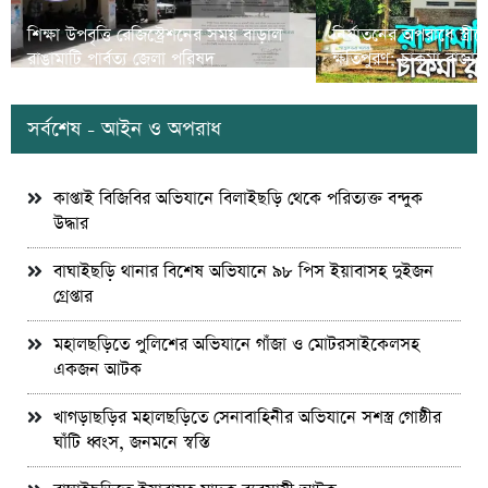
শিক্ষা উপবৃত্তি রেজিস্ট্রেশনের সময় বাড়াল
নির্যাতনের অপরাধে স্ত্র
রাঙামাটি পার্বত্য জেলা পরিষদ
ক্ষতিপুরণ; চাকমা রাজার
সর্বশেষ - আইন ও অপরাধ
কাপ্তাই বিজিবির অভিযানে বিলাইছড়ি থেকে পরিত্যক্ত বন্দুক
উদ্ধার
বাঘাইছড়ি থানার বিশেষ অভিযানে ৯৮ পিস ইয়াবাসহ দুইজন
গ্রেপ্তার
মহালছড়িতে পুলিশের অভিযানে গাঁজা ও মোটরসাইকেলসহ
একজন আটক
খাগড়াছড়ির মহালছড়িতে সেনাবাহিনীর অভিযানে সশস্ত্র গোষ্ঠীর
ঘাঁটি ধ্বংস, জনমনে স্বস্তি