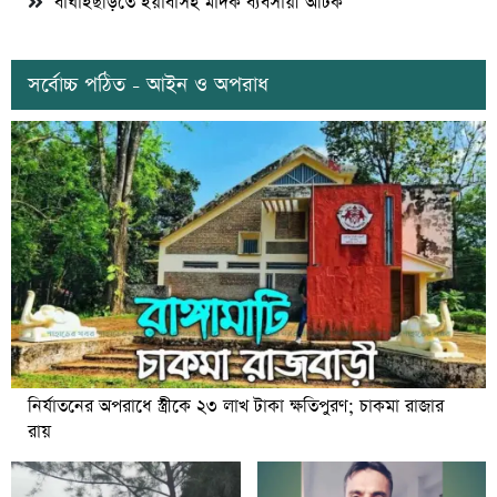
বাঘাইছড়িতে ইয়াবাসহ মাদক ব্যবসায়ী আটক
সর্বোচ্চ পঠিত - আইন ও অপরাধ
নির্যাতনের অপরাধে স্ত্রীকে ২৩ লাখ টাকা ক্ষতিপুরণ; চাকমা রাজার
রায়