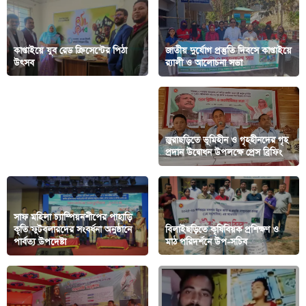
কাপ্তাইয়ে যুব রেড ক্রিসেন্টের পিঠা
জাতীয় দুর্যোগ প্রস্তুতি দিবসে কাপ্তাইয়ে
উৎসব
র‍্যালী ও আলোচনা সভা
মিথ্যা তথ্য দিয়ে সংবাদ সম্মেলনের
জুরাছড়িতে ভূমিহীন ও গৃহহীনদের গৃহ
প্রতিবাদে সংবাদ সম্মেলন
প্রদান উদ্বোধন উপলক্ষে প্রেস ব্রিফিং
সাফ মহিলা চ্যাম্পিয়নশীপের পাহাড়ি
কৃতি ফুটবলারদের সংবর্ধনা অনুষ্ঠানে
বিলাইছড়িতে কৃষিবিয়ক প্রশিক্ষণ ও
পার্বত্য উপদেষ্টা
মাঠ পরিদর্শনে উপ-সচিব