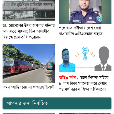
ডা. রোমেলের উপর হামলার ঘটনায়
পদোন্নতি পরীক্ষায় দেশ সেরা
আদালতে মামলা; তিন আসামীর
রাঙামাটির এটিএসআই রাহাত
বিরুদ্ধে গ্রেফতারি পরোয়ানা
অডিও ফাঁস /
দুজন শিক্ষক সরিয়ে
৮ লাখ টাকা ম্যানেজ করে দেয়ার
এমন ‘শান্তি’ চায় না খাগড়াছড়িবাসী
পরামর্শ বরকল শিক্ষা অফিসারের
আপনার জন্য নির্বাচিত