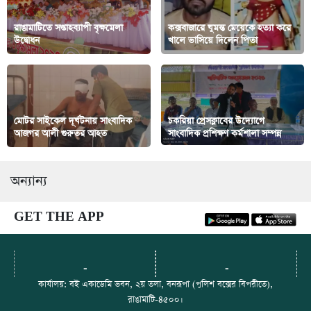
রাঙামাটিতে সপ্তাহব্যাপী বৃক্ষমেলা
কক্সবাজারে ঘুমন্ত মেয়েকে হত্যা করে
উদ্বোধন
খালে ভাসিয়ে দিলেন পিতা
মোটর সাইকেল দূর্ঘটনায় সাংবাদিক
চকরিয়া প্রেসক্লাবের উদ্যোগে
আজগর আলী গুরুতর আহত
সাংবাদিক প্রশিক্ষণ কর্মশালা সম্পন্ন
অন্যান্য
GET THE APP
-
-
কার্যালয়: বই একাডেমি ভবন, ২য় তলা, বনরূপা (পুলিশ বক্সের বিপরীতে),
রাঙামাটি-৪৫০০।