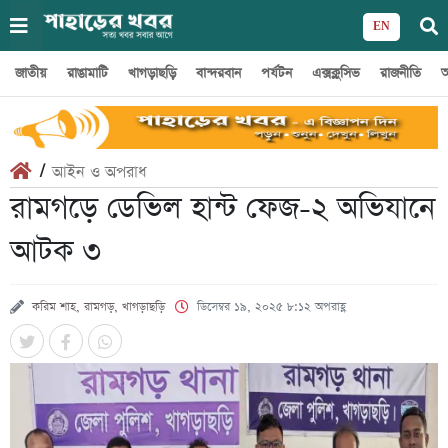
EN
জাতীয়
রাঙামাটি
খাগড়াছড়ি
বান্দরবান
পর্যটন
এক্সক্লুসিভ
রাজনীতি
অ
/
আইন ও অপরাধ
রামগড়ে ডেভিল হান্ট ফেজ-২ অভিযানে
আটক ৩
করিম শাহ, রামগড়, খাগড়াছড়ি
ডিসেম্বর ১৯, ২০২৫ ৮:১২ অপরাহ্ণ