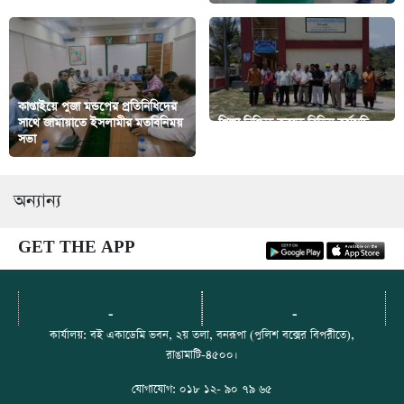
কাপ্তাইয়ে পুজা মন্ডপের প্রতিনিধিদের
সাথে জামায়াতে ইসলামীর মতবিনিময়
শিক্ষা নিশ্চিত করতে বিভিন্ন কর্মসূচি
সভা
বাস্তবায়ন করছে সরকার
অন্যান্য
GET THE APP
-
-
কার্যালয়: বই একাডেমি ভবন, ২য় তলা, বনরূপা (পুলিশ বক্সের বিপরীতে),
রাঙামাটি-৪৫০০।
যোগাযোগ: ০১৮ ১২- ৯০ ৭৯ ৬৫