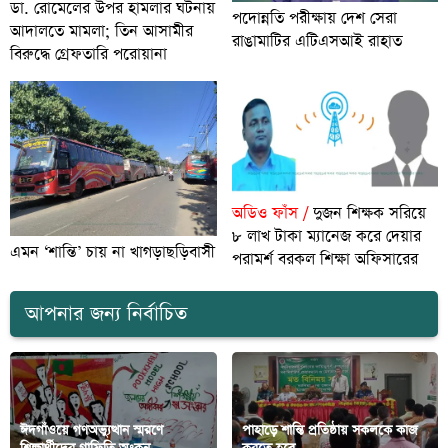
ডা. রোমেলের উপর হামলার ঘটনায়
পদোন্নতি পরীক্ষায় দেশ সেরা
আদালতে মামলা; তিন আসামীর
রাঙামাটির এটিএসআই রাহাত
বিরুদ্ধে গ্রেফতারি পরোয়ানা
অডিও ফাঁস /
দুজন শিক্ষক সরিয়ে
৮ লাখ টাকা ম্যানেজ করে দেয়ার
এমন ‘শান্তি’ চায় না খাগড়াছড়িবাসী
পরামর্শ বরকল শিক্ষা অফিসারের
আপনার জন্য নির্বাচিত
ঈদগাঁওয়ে গণঅভ্যুত্থান স্মরণে
পাহাড়ে শান্তি প্রতিষ্ঠায় সকলকে কাজ