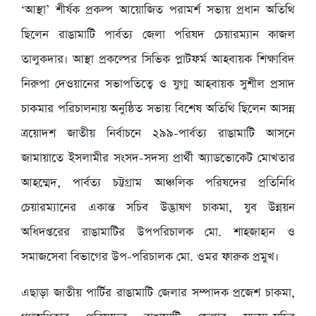
‘আস্থা’ শীর্ষক প্রকল্প আয়োজিত পরামর্শ সভায় প্রধান অতিথি
ছিলেন রাঙামাটি পার্বত্য জেলা পরিষদ চেয়ারম্যান কাজল
তালুকদার। আস্থা প্রকল্পের সিভিক প্লাটফর্ম আহবায়ক শিক্ষাবিদ
নিরুপা দেওয়ানের সভাপতিত্বে ও যুগ্ম আহবায়ক সুশীল প্রসাদ
চাকমার পরিচালনায় অনুষ্ঠিত সভায় বিশেষ অতিথি ছিলেন আসন্ন
ত্রয়োদশ জাতীয় নির্বাচনে ২৯৯-পার্বত্য রাঙামাটি আসনে
জামায়াতে ইসলামীর সংসদ-সদস্য প্রার্থী অ্যাডভোকেট মোখতার
আহম্মেদ, পার্বত্য চট্টগ্রাম আঞ্চলিক পরিষদের প্রতিনিধি
চেয়ারম্যানের একান্ত সচিব উদ্ভাষণ চাকমা, যুব উন্নয়ন
অধিদপ্তরের রাঙামাটির উপপরিচালক মো. শাহজাহান ও
সমাজসেবা বিভাগের উপ-পরিচালক মো. ওমর ফারুক প্রমুখ।
এছাড়া জাতীয় পার্টির রাঙামাটি জেলার সম্পাদক প্রজেশ চাকমা,