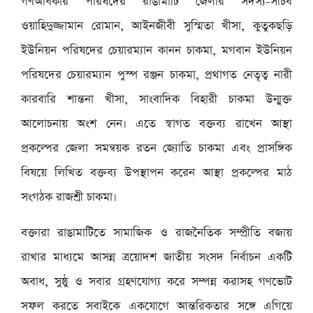
গণঅধিকার পরিষদের রাঙামাটি জেলার সদস্য-সচিব
ওয়াহিদুজ্জামান রোমান, আইনজীবী সুস্মিতা খীসা, কুতুকছড়ি
ইউনিয়ন পরিষদের চেয়ারম্যান কানন চাকমা, মগবান ইউনিয়ন
পরিষদের চেয়ারম্যান পুস্প রঞ্জন চাকমা, প্রথাগত নেতৃত্ব নারী
কারবারি শান্তনা খীসা, সাংবাদিক বিহারী চাকমা উন্মুক্ত
আলোচনায় অংশ নেন। এতে স্বাগত বক্তব্য রাখেন আস্থা
প্রকল্পের জেলা সমন্বয়ক রতন জ্যোতি চাকমা এবং প্রাসঙ্গিক
বিষয়ে লিখিত বক্তব্য উপস্থাপন করেন আস্থা প্রকল্পের মাঠ
সংগঠক রাজশ্রী চাকমা।
বক্তারা রাঙামাটিতে সামাজিক ও রাজনৈতিক সম্প্রীতি বজায়
রাখার মাধ্যমে আসন্ন ত্রয়োদশ জাতীয় সংসদ নির্বাচন একটি
অবাধ, সুষ্ঠু ও সবার গ্রহণযোগ্য করে সম্পন্ন করাসহ গণভোট
সফল করতে সবাইকে একযোগে আন্তরিকতার সঙ্গে এগিয়ে