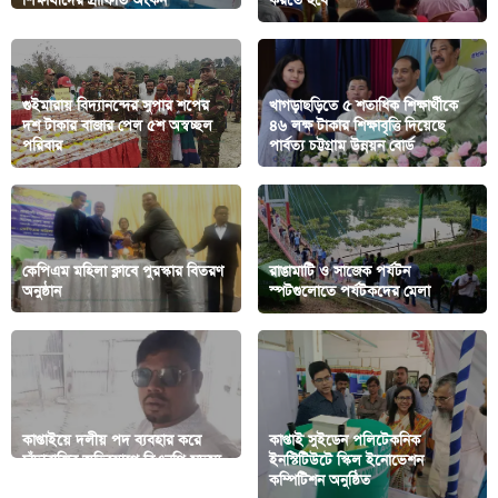
শিক্ষার্থীদের গ্রাফিতি অংকন
করতে হবে
গুইমারায় বিদ্যানন্দের সুপার শপের
খাগড়াছড়িতে ৫ শতাধিক শিক্ষার্থীকে
দশ টাকার বাজার পেল ৫শ অস্বচ্ছল
৪৬ লক্ষ টাকার শিক্ষাবৃত্তি দিয়েছে
পরিবার
পার্বত্য চট্টগ্রাম উন্নয়ন বোর্ড
কেপিএম মহিলা ক্লাবে পুরস্কার বিতরণ
রাঙামাটি ও সাজেক পর্যটন
অনুষ্ঠান
স্পটগুলোতে পর্যটকদের মেলা
কাপ্তাইয়ে দলীয় পদ ব্যবহার করে
কাপ্তাই সুইডেন পলিটেকনিক
চাঁদাবাজির অভিযোগে বিএনপি সদস্য
ইনস্টিটিউটে স্কিল ইনোভেশন
বহিষ্কার
কম্পিটিশন অনুষ্ঠিত