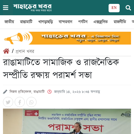
EN
জাতীয়
রাঙামাটি
খাগড়াছড়ি
বান্দরবান
পর্যটন
এক্সক্লুসিভ
রাজনীতি
অ
/
প্রধান খবর
রাঙামাটিতে সামাজিক ও রাজনৈতিক
সম্প্রীতি রক্ষায় পরামর্শ সভা
নিজস্ব প্রতিবেদক, রাঙামাটি
জানুয়ারি ১৪, ২০২৬ ৮:৩৪ অপরাহ্ণ