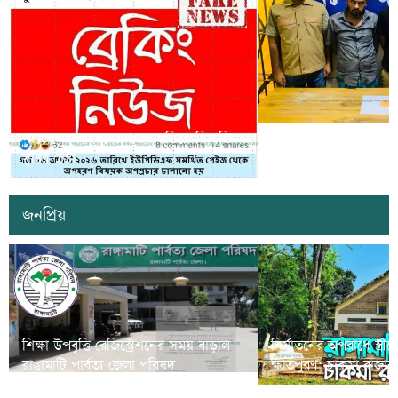
সাজেকে অপহরণের গুজব ছড়িয়ে বিভ্রান্তি
খাগড়াছড়িতে ডিবি পুলি
সৃষ্টির চেষ্টা
দুই যুবক গ্রেপ্তার
জনপ্রিয়
শিক্ষা উপবৃত্তি রেজিস্ট্রেশনের সময় বাড়াল
নির্যাতনের অপরাধে স্ত্র
রাঙামাটি পার্বত্য জেলা পরিষদ
ক্ষতিপুরণ; চাকমা রাজার