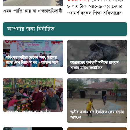
৮ লাখ টাকা ম্যানেজ করে দেয়ার
এমন ‘শান্তি’ চায় না খাগড়াছড়িবাসী
পরামর্শ বরকল শিক্ষা অফিসারের
আপনার জন্য নির্বাচিত
সহিংসতাকারীরা দেশের শত্রু, তাদের
হাতে দেশ নিরাপদ নয় – কুজেন্দ্র লাল
কাপ্তাইয়ের কর্ণফুলী নদীতে রাক্ষুসে
ত্রিপুরা এমপি
সাকার মাউথ ক্যাটফিস
বান্দরবানে মহাপিন্ড দান অনুষ্ঠান
তৃতীয় দফায় বাঘাইছড়িতে ফের বন্যার
অনুষ্ঠিত
আশংকা