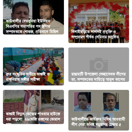
কাউখালীর বেতবুনিয়া ইউনিয়ন
বিএনপির সভাপতির পদ স্থগিত
সম্পাদককে শোকজ, প্রতিবাদে মিছিল
বিলাইছড়িতে লাগসই প্রযুক্তি ও
সমাবেশ
সম্প্রচারণ শীর্ষক সেমিনার অনুষ্ঠিত
ধ্রুব সংস্কৃতির অধীনে কাপ্তাই ও
রাঙামাটি উপজেলা সেচ্ছাসেবক লীগের
রাঙ্গুনিয়ায় সঙ্গীত পরীক্ষা
ভা. সম্পাদকের দায়িত্বে আবুল কাশেম
কাপ্তাই বিদ্যুৎ কেন্দ্রের পাওয়ার হাউজে
ধরা পড়লো ২৬কেজি ওজনের কোরাল
কাউখালীতে কার্যক্রম নিষিদ্ধ আওয়ামী
মাছ
লীগ নেতা কনিষ্ঠ বড়ুয়াসহ গ্রেপ্তার ৫