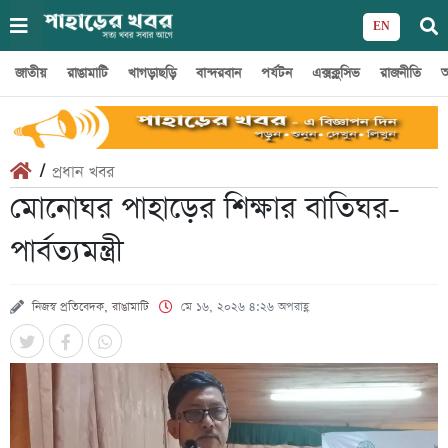
EN
জাতীয়
রাঙামাটি
খাগড়াছড়ি
বান্দরবান
পর্যটন
এক্সক্লুসিভ
রাজনীতি
অ
/
প্রধান খবর
মোনোঘর পাহাড়ের শিক্ষার বাতিঘর-
পার্বত্যমন্ত্রী
নিজস্ব প্রতিবেদক, রাঙামাটি
মে ১৬, ২০২৬ ৪:২৬ অপরাহ্ণ