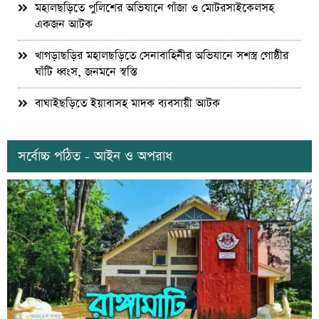
মহালছড়িতে পুলিশের অভিযানে গাঁজা ও মোটরসাইকেলসহ
একজন আটক
খাগড়াছড়ির মহালছড়িতে সেনাবাহিনীর অভিযানে সশস্ত্র গোষ্ঠীর
ঘাঁটি ধ্বংস, জনমনে স্বস্তি
বাঘাইছড়িতে ইয়াবাসহ মাদক ব্যবসায়ী আটক
সর্বোচ্চ পঠিত - আইন ও অপরাধ