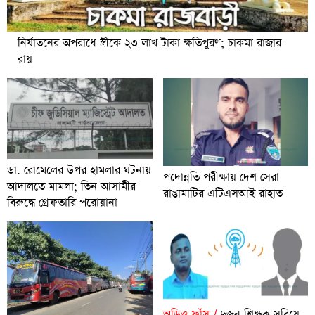
নির্যাতনের অপরাধে স্ত্রীকে ২৩ লাখ টাকা ক্ষতিপুরণ; চাকমা রাজার
রায়
ডা. রোমেলের উপর হামলার ঘটনায়
পদোন্নতি পরীক্ষায় দেশ সেরা
আদালতে মামলা; তিন আসামীর
রাঙামাটির এটিএসআই রাহাত
বিরুদ্ধে গ্রেফতারি পরোয়ানা
অডিও ফাঁস /
দুজন শিক্ষক সরিয়ে