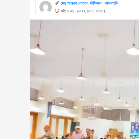
মোঃ আক্তার হোসেন, দীঘিনালা, খাগড়াছড়ি
এপ্রিল ২৪, ২০২২ ৯:০০ অপরাহ্ণ