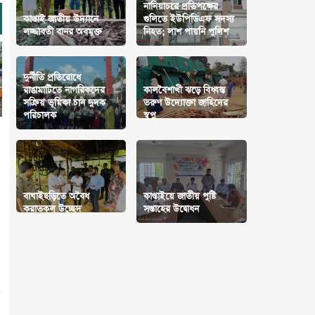
নানিয়াচরে প্রতিপক্ষের
কাপ্তাই জাতীয় উদ্যানে
গুলিতে ইউপিডিএফ সদস্য
লজ্জাবতী বানর অবমুক্ত
নিহত; লাশ পায়নি পুলিশ
দুর্নীতি প্রতিরোধে
রাঙামাটিতে নাগরিকদের
কালবৈশাখী ঝড়ে বিধ্বস্ত
সক্রিয় ভূমিকা চান দুদক
তরুণ উদ্যোক্তা জাহিদের
পরিচালক
স্বপ্ন
বাঘাইছড়িতে অবৈধ
কাপ্তাইয়ে জাতীয় পুষ্টি
করাতকল উচ্ছেদ
সপ্তাহের উদ্বোধন