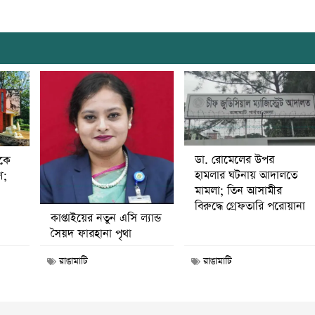
ডা. রোমেলের উপর
ীকে
হামলার ঘটনায় আদালতে
ণ;
মামলা; তিন আসামীর
বিরুদ্ধে গ্রেফতারি পরোয়ানা
কাপ্তাইয়ের নতুন এসি ল্যান্ড
সৈয়দ ফারহানা পৃথা
রাঙামাটি
রাঙামাটি