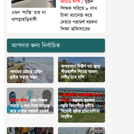
অডিও ফাঁস /
দুজন
শিক্ষক সরিয়ে ৮ লাখ
এমন ‘শান্তি’ চায় না
টাকা ম্যানেজ করে
খাগড়াছড়িবাসী
দেয়ার পরামর্শ বরকল
শিক্ষা অফিসারের
আপনার জন্য নির্বাচিত
বান্দরবানে বিস্তীর্ণ মাঠ জুড়ে
সাগরের ঢেউয়ে মেরিন
শীতকালীন শিমের আবাদ;
ড্রাইভ সড়কে ভাঙন
চাষীর মুখে হাসি
রাঙামাটিতে আন্তর্জাতিক যুব
অডিও ফাঁস /
দুজন শিক্ষক
দিবস /
বড়াদম সুরবালা
সরিয়ে ৮ লাখ টাকা ম্যানেজ
স্মৃতি বিদ্যাপীঠে দুর্নীতি
করে দেয়ার পরামর্শ বরকল
বিরোধী কুইজ প্রতিযোগিতা
শিক্ষা অফিসারের
অনুষ্ঠিত