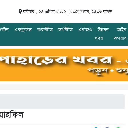
রবিবার , ২৪ এপ্রিল ২০২২ |
২৩শে শ্রাবণ, ১৪৩৩ বঙ্গাব্দ
র্যটন
এক্সক্লুসিভ
রাজনীতি
অর্থনীতি
এনজিও
উন্নয়ন
আইন 
খবর
অপরাধ
 মাহফিল