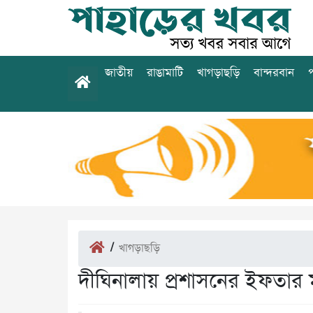
জাতীয়
রাঙামাটি
খাগড়াছড়ি
বান্দরবান
প
/
খাগড়াছড়ি
দীঘিনালায় প্রশাসনের ইফতার