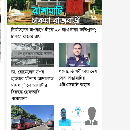
নির্যাতনের অপরাধে স্ত্রীকে ২৩ লাখ টাকা ক্ষতিপুরণ;
চাকমা রাজার রায়
পদোন্নতি পরীক্ষায় দেশ
ডা. রোমেলের উপর
সেরা রাঙামাটির
হামলার ঘটনায় আদালতে
এটিএসআই রাহাত
মামলা; তিন আসামীর
বিরুদ্ধে গ্রেফতারি
পরোয়ানা