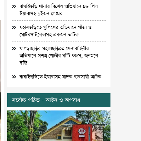
বাঘাইছড়ি থানার বিশেষ অভিযানে ৯৮ পিস
ইয়াবাসহ দুইজন গ্রেপ্তার
মহালছড়িতে পুলিশের অভিযানে গাঁজা ও
মোটরসাইকেলসহ একজন আটক
খাগড়াছড়ির মহালছড়িতে সেনাবাহিনীর
অভিযানে সশস্ত্র গোষ্ঠীর ঘাঁটি ধ্বংস, জনমনে
স্বস্তি
বাঘাইছড়িতে ইয়াবাসহ মাদক ব্যবসায়ী আটক
সর্বোচ্চ পঠিত - আইন ও অপরাধ