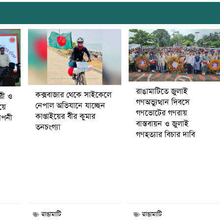
রাঙামাটিতে জুলাই
কক্সবাজার থেকে সাইকেলে
ারী ও
গণঅভ্যুত্থান দিবসে
নেপাল অভিযানে যাচ্ছেন
ষয়ে
গণভোটের গণরায়
কাপ্তাইয়ের বীর কুমার
মাপনী
বাস্তবায়ন ও জুলাই
তনচংগ্যা
গণহত্যার বিচার দাবি
রাঙামাটি
রাঙামাটি