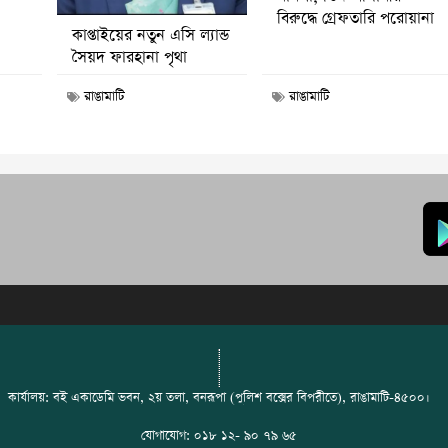
বিরুদ্ধে গ্রেফতারি পরোয়ানা
কাপ্তাইয়ের নতুন এসি ল্যান্ড
সৈয়দ ফারহানা পৃথা
রাঙামাটি
রাঙামাটি
কার্যালয়: বই একাডেমি ভবন, ২য় তলা, বনরূপা (পুলিশ বক্সের বিপরীতে), রাঙামাটি-৪৫০০।
যোগাযোগ: ০১৮ ১২- ৯০ ৭৯ ৬৫