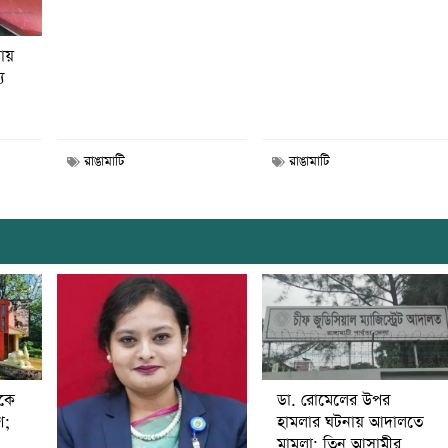
নায়
য
রাঙামাটি
রাঙামাটি
ডা. রোমেলের উপর
ীকে
হামলার ঘটনায় আদালতে
ণ;
মামলা; তিন আসামীর