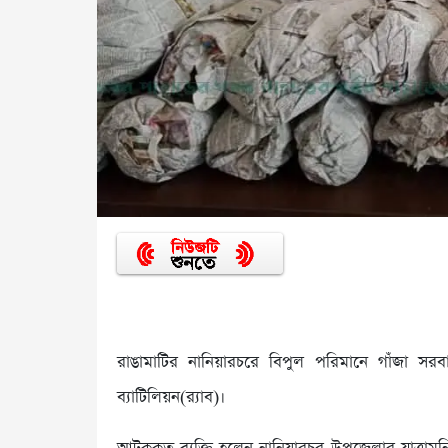
রাঙামাটির নানিয়ারচরে বিপুল পরিমানে গাঁজা 
ব্যাটিলিয়ন(র‍্যাব)।