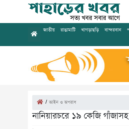
জাতীয়
রাঙামাটি
খাগড়াছড়ি
বান্দরবান
প
/
আইন ও অপরাধ
নানিয়ারচরে ১৯ কেজি গাঁজাসহ