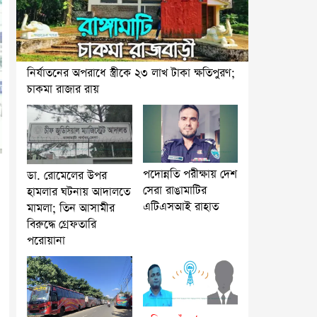
নির্যাতনের অপরাধে স্ত্রীকে ২৩ লাখ টাকা ক্ষতিপুরণ;
চাকমা রাজার রায়
পদোন্নতি পরীক্ষায় দেশ
ডা. রোমেলের উপর
সেরা রাঙামাটির
হামলার ঘটনায় আদালতে
এটিএসআই রাহাত
মামলা; তিন আসামীর
বিরুদ্ধে গ্রেফতারি
পরোয়ানা