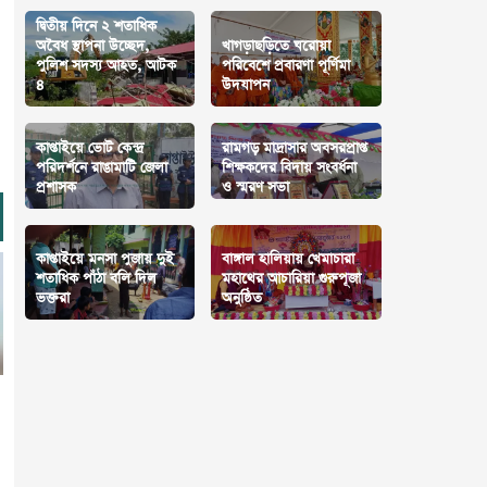
দ্বিতীয় দিনে ২ শতাধিক
অবৈধ স্থাপনা উচ্ছেদ,
খাগড়াছড়িতে ঘরোয়া
পুলিশ সদস্য আহত, আটক
পরিবেশে প্রবারণা পূর্ণিমা
৪
উদযাপন
কাপ্তাইয়ে ভোট কেন্দ্র
রামগড় মাদ্রাসার অবসরপ্রাপ্ত
পরিদর্শনে রাঙামাটি জেলা
শিক্ষকদের বিদায় সংবর্ধনা
প্রশাসক
ও স্মরণ সভা
কাপ্তাইয়ে মনসা পুজায় দুই
বাঙ্গাল হালিয়ায় খেমাচারা
শতাধিক পাঁঠা বলি দিল
মহাথের আচারিয়া গুরুপূজা
ভক্তরা
অনুষ্ঠিত