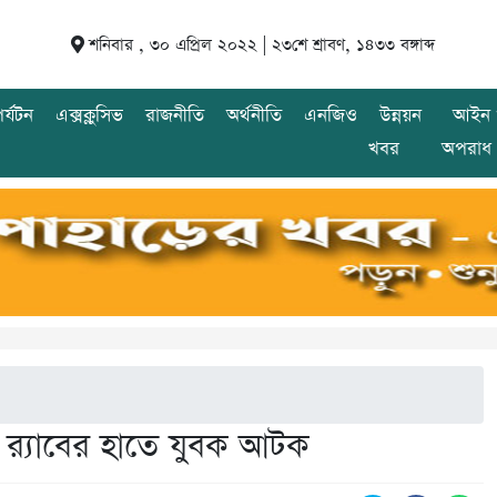
শনিবার , ৩০ এপ্রিল ২০২২ |
২৩শে শ্রাবণ, ১৪৩৩ বঙ্গাব্দ
র্যটন
এক্সক্লুসিভ
রাজনীতি
অর্থনীতি
এনজিও
উন্নয়ন
আইন 
খবর
অপরাধ
 র‍্যাবের হাতে যুবক আটক