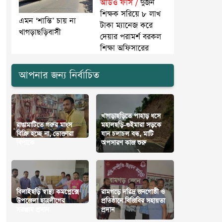
অডিও ফাঁস /
দুজন
শিক্ষক সরিয়ে ৮ লাখ
এমন ‘শান্তি’ চায় না
টাকা ম্যানেজ করে
খাগড়াছড়িবাসী
দেয়ার পরামর্শ বরকল
শিক্ষা অফিসারের
আপনার জন্য নির্বাচিত
খাগড়াছড়িতে পাহাড় ধসে
রাঙামাটিতে গরুর মাংস
মহালছড়ি-গুইমারা সড়কে
বিক্রি হচ্ছে না, ভোক্তারা
যান চলাচল বন্ধ, মাটি
বিপাকে
অপসারণ কাজ শুরু
বিলাইছড়ি স্বাস্থ্য কমপ্লেক্সে
রামগড়ে দরিদ্র জনগোষ্ঠী ও
উপজেলা ছাত্রলীগের
প্রতিষ্ঠানে বিজিবির সহায়তা
সরঞ্জাম প্রদান
প্রদান