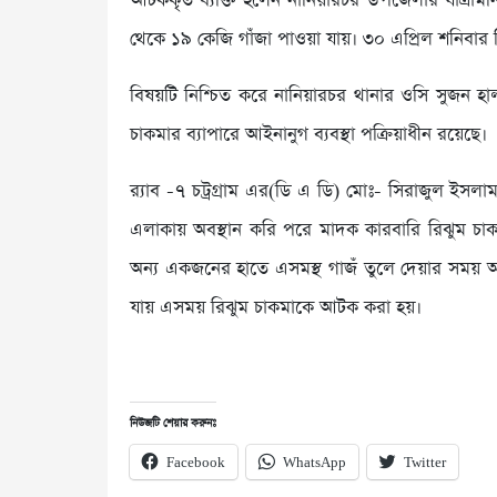
আটককৃত ব্যক্তি হলেন নানিয়ারচর উপজেলার যাত্রামন
থেকে ১৯ কেজি গাঁজা পাওয়া যায়। ৩০ এপ্রিল শনিবার
বিষয়টি নিশ্চিত করে নানিয়ারচর থানার ওসি সুজন হাল
চাকমার ব্যাপারে আইনানুগ ব্যবস্থা পক্রিয়াধীন রয়েছে।
র‍্যাব -৭ চট্রগ্রাম এর(ডি এ ডি) মোঃ- সিরাজুল ইস
এলাকায় অবস্থান করি পরে মাদক কারবারি রিঝুম চ
অন্য একজনের হাতে এসমস্থ গাজঁ তুলে দেয়ার সময় আ
যায় এসময় রিঝুম চাকমাকে আটক করা হয়।
নিউজটি শেয়ার করুনঃ
Facebook
WhatsApp
Twitter