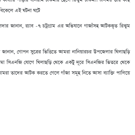
ি কার্বারি পাড়ার ধনিরাম চাকমার ছেলে রিঝুম চাকমা। এসময় তার কাছ
 বিকেলে এই ঘটনা ঘটে
দার জানান, র‍্যাব -৭ চট্রগ্রাম এর অভিযানে গাজাঁসহ আটককৃত রিঝুম
লাম জানান, গোপন সুত্রের ভিত্তিতে আমরা নানিয়ারচর উপজেলার ঘিলাছড়ি
াকমা সিএনজি যোগে ঘিলাছড়ি থেকে একটু দূরে সিএনজির ভিতরে থেকে
মরা তাদের আটক করতে গেলে গাঁজা সমূহ নিতে আসা ব্যাক্তি পালিয়ে