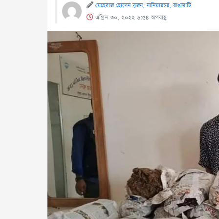
মেহেরাজ হোসেন সুজন, নানিয়ারচর, রাঙামাটি
এপ্রিল ৩০, ২০২২ ৬:৫৪ অপরাহ্ণ