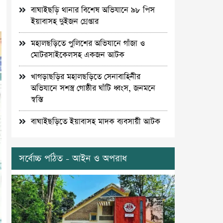
বাঘাইছড়ি থানার বিশেষ অভিযানে ৯৮ পিস
ইয়াবাসহ দুইজন গ্রেপ্তার
মহালছড়িতে পুলিশের অভিযানে গাঁজা ও
মোটরসাইকেলসহ একজন আটক
খাগড়াছড়ির মহালছড়িতে সেনাবাহিনীর
অভিযানে সশস্ত্র গোষ্ঠীর ঘাঁটি ধ্বংস, জনমনে
স্বস্তি
বাঘাইছড়িতে ইয়াবাসহ মাদক ব্যবসায়ী আটক
সর্বোচ্চ পঠিত - আইন ও অপরাধ