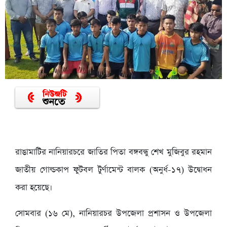
রাঙামাটির নানিয়ারচরে জাতির পিতা বঙ্গবন্ধু শেখ মুজিবুর রহমান
জাতীয় গোল্ডকাপ ফুটবল টুর্ণামেন্ট বালক (অনুর্ধ-১৭) উদ্বোধন
করা হয়েছে।
সোমবার (১৬ মে), নানিয়ারচর উপজেলা প্রশাসন ও উপজেলা