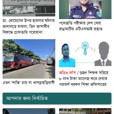
ডা. রোমেলের উপর হামলার ঘটনায়
পদোন্নতি পরীক্ষায় দেশ সেরা
আদালতে মামলা; তিন আসামীর
রাঙামাটির এটিএসআই রাহাত
বিরুদ্ধে গ্রেফতারি পরোয়ানা
অডিও ফাঁস /
দুজন শিক্ষক সরিয়ে
৮ লাখ টাকা ম্যানেজ করে দেয়ার
এমন ‘শান্তি’ চায় না খাগড়াছড়িবাসী
পরামর্শ বরকল শিক্ষা অফিসারের
আপনার জন্য নির্বাচিত