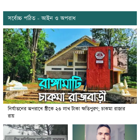
সর্বোচ্চ পঠিত - আইন ও অপরাধ
নির্যাতনের অপরাধে স্ত্রীকে ২৩ লাখ টাকা ক্ষতিপুরণ; চাকমা রাজার
রায়