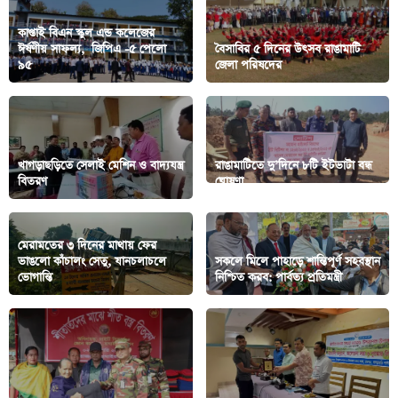
কাপ্তাই বিএন স্কুল এন্ড কলেজের
ঈর্ষণীয় সাফল্য, জিপিএ -৫ পেলো
বৈসাবির ৫ দিনের উৎসব রাঙামাটি
৯৫
জেলা পরিষদের
খাগড়াছড়িতে সেলাই মেশিন ও বাদ্যযন্ত্র
রাঙামাটিতে দু’দিনে ৮টি ইটভাটা বন্ধ
বিতরণ
ঘোষণা
মেরামতের ৩ দিনের মাথায় ফের
ভাঙলো কাঁচালং সেতু, যানচলাচলে
সকলে মিলে পাহাড়ে শান্তিপূর্ণ সহবস্থান
ভোগান্তি
নিশ্চিত করব: পার্বত্য প্রতিমন্ত্রী