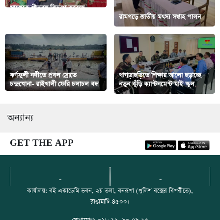
সাজেকে শীতবস্ত্র বিতরণ করেছে
সেনাবাহিনী
রামগড়ে জাতীয় মৎস্য সপ্তাহ পালন
কর্ণফুলী নদীতে প্রবল স্রোতে
খাগড়াছড়িতে শিক্ষার আলো ছড়াচ্ছে
চন্দ্রঘোনা- রাইখালী ফেরি চলাচল বন্ধ
নতুন কুঁড়ি ক্যান্টনমেন্ট হাই স্কুল
অন্যান্য
GET THE APP
-
-
কার্যালয়: বই একাডেমি ভবন, ২য় তলা, বনরূপা (পুলিশ বক্সের বিপরীতে),
রাঙামাটি-৪৫০০।