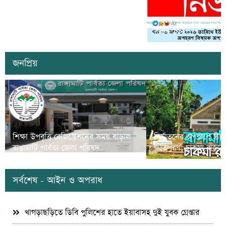
কাল কাপ্তাইয়ের মিতিঙ্গাছড়ি ‘এসডিজি
ভিলেজ’ উদ্বোধন করবেন প্রধানমন্ত্রী তারেক
সাজেকে অপহরণের গুজব ছড়
রহমান
সৃষ্টির চেষ্টা
জনপ্রিয়
শিক্ষা উপবৃত্তি রেজিস্ট্রেশনের সময় বাড়াল
নির্যাতনের অপরাধে স্ত্র
রাঙামাটি পার্বত্য জেলা পরিষদ
ক্ষতিপুরণ; চাকমা রাজার
সর্বশেষ - আইন ও অপরাধ
খাগড়াছড়িতে ডিবি পুলিশের হাতে ইয়াবাসহ দুই যুবক গ্রেপ্তার