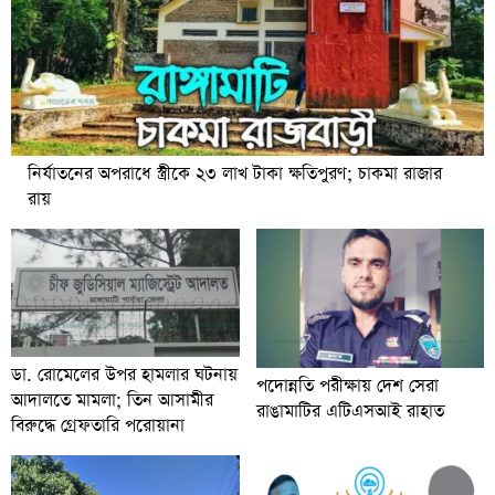
নির্যাতনের অপরাধে স্ত্রীকে ২৩ লাখ টাকা ক্ষতিপুরণ; চাকমা রাজার
রায়
ডা. রোমেলের উপর হামলার ঘটনায়
পদোন্নতি পরীক্ষায় দেশ সেরা
আদালতে মামলা; তিন আসামীর
রাঙামাটির এটিএসআই রাহাত
বিরুদ্ধে গ্রেফতারি পরোয়ানা