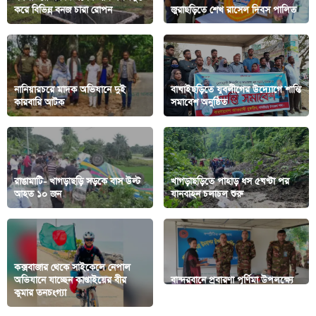
করে বিভিন্ন বনজ চারা রোপন
জুরাছড়িতে শেখ রাসেল দিবস পালিত
নানিয়ারচরে মাদক অভিযানে দুই
বাঘাইছড়িতে যুবলীগের উদ্যোগে শান্তি
কারবারি আটক
সমাবেশ অনুষ্ঠিত
রাঙামাটি- খাগড়াছড়ি সড়কে বাস উল্ট
খাগড়াছড়িতে পাহাড় ধস ৫ঘণ্টা পর
আহত ১০ জন
যানবাহন চলাচল শুরু
কক্সবাজার থেকে সাইকেলে নেপাল
অভিযানে যাচ্ছেন কাপ্তাইয়ের বীর
বান্দরবানে প্রবারণা পূর্ণিমা উপলক্ষ্যে
কুমার তনচংগ্যা
সেনাবাহিনীর সহায়তা প্রদান