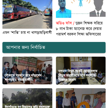
অডিও ফাঁস /
দুজন শিক্ষক সরিয়ে
৮ লাখ টাকা ম্যানেজ করে দেয়ার
এমন ‘শান্তি’ চায় না খাগড়াছড়িবাসী
পরামর্শ বরকল শিক্ষা অফিসারের
আপনার জন্য নির্বাচিত
চলমান বিদ্যুৎ সংকট মোকাবেলায়
নৌকাকে সমর্থনে সরে দাঁড়ালেন
বিদ্যুৎ সাশ্রয়ী হতে হবে সবাইকে-
লংগদুর ২ স্বতন্ত্র প্রার্থী
মিজানুর রহমান
ঈদগাঁওয়ে বন বিভাগের জমি দখলমুক্ত