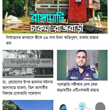
নির্যাতনের অপরাধে স্ত্রীকে ২৩ লাখ টাকা ক্ষতিপুরণ; চাকমা রাজার
রায়
ডা. রোমেলের উপর হামলার ঘটনায়
পদোন্নতি পরীক্ষায় দেশ সেরা
আদালতে মামলা; তিন আসামীর
রাঙামাটির এটিএসআই রাহাত
বিরুদ্ধে গ্রেফতারি পরোয়ানা