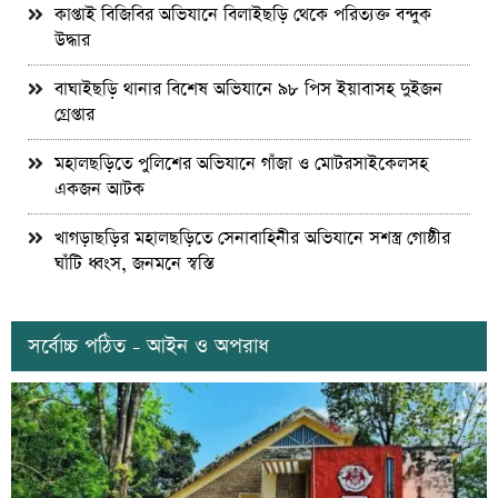
কাপ্তাই বিজিবির অভিযানে বিলাইছড়ি থেকে পরিত্যক্ত বন্দুক
উদ্ধার
বাঘাইছড়ি থানার বিশেষ অভিযানে ৯৮ পিস ইয়াবাসহ দুইজন
গ্রেপ্তার
মহালছড়িতে পুলিশের অভিযানে গাঁজা ও মোটরসাইকেলসহ
একজন আটক
খাগড়াছড়ির মহালছড়িতে সেনাবাহিনীর অভিযানে সশস্ত্র গোষ্ঠীর
ঘাঁটি ধ্বংস, জনমনে স্বস্তি
সর্বোচ্চ পঠিত - আইন ও অপরাধ