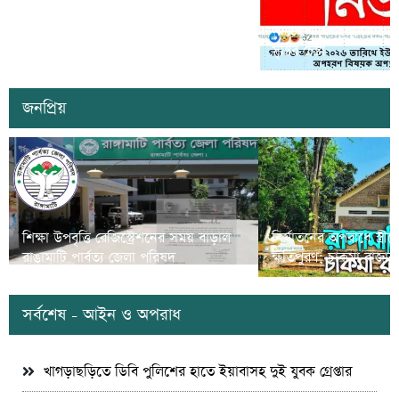
কাল কাপ্তাইয়ের মিতিঙ্গাছড়ি ‘এসডিজি
ভিলেজ’ উদ্বোধন করবেন প্রধানমন্ত্রী তারেক
সাজেকে অপহরণের গুজব ছড়
রহমান
সৃষ্টির চেষ্টা
জনপ্রিয়
শিক্ষা উপবৃত্তি রেজিস্ট্রেশনের সময় বাড়াল
নির্যাতনের অপরাধে স্ত্র
রাঙামাটি পার্বত্য জেলা পরিষদ
ক্ষতিপুরণ; চাকমা রাজার
সর্বশেষ - আইন ও অপরাধ
খাগড়াছড়িতে ডিবি পুলিশের হাতে ইয়াবাসহ দুই যুবক গ্রেপ্তার