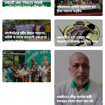
রাঙামাটি জেলা পরিষদের সহকারী
প্রাথমিক শিক্ষক নিয়োগ পরীক্ষা স্থগিত
সাউন্ডবাংলা-গ্লোবাল এডুকেশন হাব
বিষয়ে পার্বত্য মন্ত্রণালয়ের বক্তব্য
শিক্ষা সম্মাননা অনুষ্ঠিত
বাঘাইছড়িতে শহীদ জিয়ার শাহাদাত
বার্ষিকী উপলক্ষে মাসব্যাপী বৃক্ষরোপণ
রাঙামাটিতে ভুয়া প্রকল্পে অর্থ
কর্মসূচির উদ্বোধন
আত্মসাতের মামলার আসামিরা অধরা
রাজস্থলীর বিমাছড়া পাড়ায় পানি সংকট
কাপ্তাইয়ের ক্রীড়া সংগঠক কাজী
দূর করলো সেনাবাহিনী কাপ্তাই জোন
মাকসুদুর রহমান বাবুল আর নেই