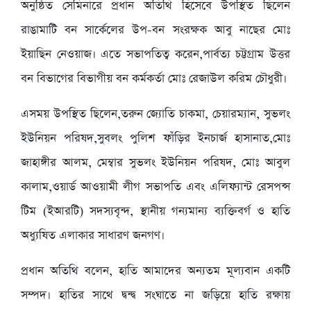
অনুষ্ঠিত সেমিনারে প্রধান অতিথি হিসেবে উপস্থিত ছিলেন
রাঙামাটি বন সার্কেলের উপ-বন সংরক্ষক আবু নাছের মোঃ
ইয়াছিন নেওয়াজ। এতে সভাপতিত্ব করেন,পার্বত্য চট্টগ্রাম উত্তর
বন বিভাগের বিভাগীয় বন কর্মকর্তা মোঃ রেজাউল করিম চৌধুরী।
এসময় উপস্থিত ছিলেন,তরুন জ্যোতি চাকমা, চেয়ারম্যান, সুভলং
ইউনিয়ন পরিষদ,সুবলং পুলিশ ফাঁড়ির ইনচার্জ হাসানাত,মোঃ
জাহাঙ্গীর আলম, মেম্বার সুভলং ইউনিয়ন পরিষদ, মোঃ আবুল
কালাম,ওয়ার্ড আওয়ামী লীগ সভাপতি এবং এলিফ্যান্ট রেসপন্স
টিম (ইআরটি) সদস্যবৃন্দ, স্থানীয় গন্যমান্য ব্যক্তিবর্গ ও হাতি
অধ্যুষিত এলাকার সাধারণ জনগণ।
প্রধান অতিথি বলেন, হাতি আমাদের অন্যতম মূল্যবান একটি
সম্পদ। হাতির সাথে দ্বন্দ্ব সংঘাতে না জড়িয়ে হাতি রক্ষায়