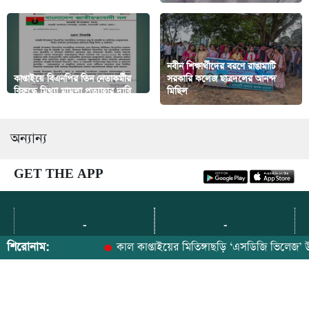
নবীন শিক্ষার্থীদের বরণে রাঙামাটি
কাপ্তাইয়ে বিএনপির তিন নেতাকর্মীর
সরকারি কলেজ ছাত্রদলের আনন্দ
বিরুদ্ধে মিথ্যা মামলা প্রত্যাহার দাবি
মিছিল
অন্যান্য
GET THE APP
-
-
কার্যালয়: বই একাডেমি ভবন, ২য় তলা, বনরূপা (পুলিশ বক্সের বিপরীতে),
শিরোনাম:
কাল কাপ্তাইয়ের মিতিঙ্গাছড়ি ‘এসডিজি ভিলেজ’ উদ্বোধ
রাঙামাটি-৪৫০০।
যোগাযোগ: ০১৮ ১২- ৯০ ৭৯ ৬৫
ইমেইল: paharerkhabor@gmail.com