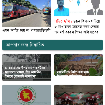
অডিও ফাঁস /
দুজন শিক্ষক সরিয়ে
৮ লাখ টাকা ম্যানেজ করে দেয়ার
এমন ‘শান্তি’ চায় না খাগড়াছড়িবাসী
পরামর্শ বরকল শিক্ষা অফিসারের
আপনার জন্য নির্বাচিত
ডা. রোমেলের উপর হামলার ঘটনায়
আদালতে মামলা; তিন আসামীর
রাঙামাটিতে নির্মাণ করা হচ্ছে
বিরুদ্ধে গ্রেফতারি পরোয়ানা
বিপজ্জনক পানির ট্যাঙ্ক