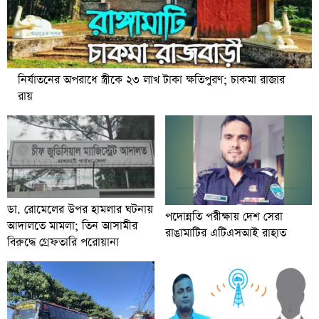
নির্যাতনের অপরাধে স্ত্রীকে ২৩ লাখ টাকা ক্ষতিপুরণ; চাকমা রাজার
রায়
ডা. রোমেলের উপর হামলার ঘটনায়
পদোন্নতি পরীক্ষায় দেশ সেরা
আদালতে মামলা; তিন আসামীর
রাঙামাটির এটিএসআই রাহাত
বিরুদ্ধে গ্রেফতারি পরোয়ানা