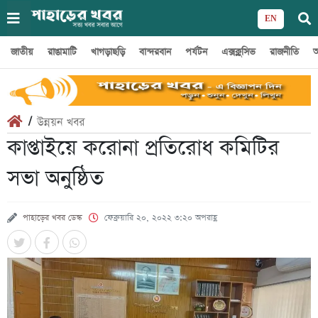
EN
জাতীয়
রাঙামাটি
খাগড়াছড়ি
বান্দরবান
পর্যটন
এক্সক্লুসিভ
রাজনীতি
অ
/
উন্নয়ন খবর
কাপ্তাইয়ে করোনা প্রতিরোধ কমিটির
সভা অনুষ্ঠিত
পাহাড়ের খবর ডেস্ক
ফেব্রুয়ারি ২০, ২০২২ ৩:২০ অপরাহ্ণ