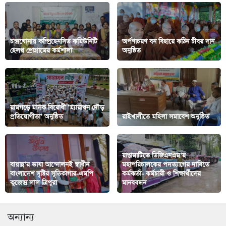
চন্দ্রঘোনায় কম্প্রিহেনসিভ কমিউনিটি
অর্পণাচরণ বন বিহারে কঠিন চীবর দান
হেলথ প্রোগ্রামের কর্মশালা
অনুষ্ঠিত
রামগড়ে মাদক বিরোধী ‘ম্যারাথন দৌড়
প্রতিযোগীতা’ অনুষ্ঠিত
রাইখালীতে মহিলা সমাবেশ অনুষ্ঠিত
রাঙামাটিতে ডিজিএনএম’র
বায়ান্ন’র ভাষা আন্দোলনই স্বাধীন
মহাপরিচালকের পদত্যাগের দাবিতে
বাংলাদেশ সৃষ্টির সূতিকাগার-এমপি
কর্মকর্তা- কর্মচারী ও শিক্ষার্থীদের
কুজেন্দ্র লাল ত্রিপুরা
মানববন্ধন
অন্যান্য