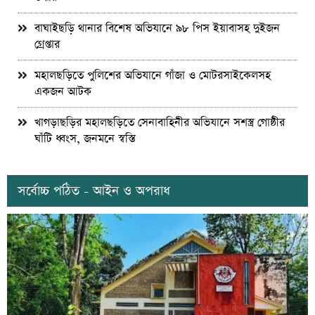
বাঘাইছড়ি থানার বিশেষ অভিযানে ৯৮ পিস ইয়াবাসহ দুইজন
গ্রেপ্তার
মহালছড়িতে পুলিশের অভিযানে গাঁজা ও মোটরসাইকেলসহ
একজন আটক
খাগড়াছড়ির মহালছড়িতে সেনাবাহিনীর অভিযানে সশস্ত্র গোষ্ঠীর
ঘাঁটি ধ্বংস, জনমনে স্বস্তি
সর্বোচ্চ পঠিত - আইন ও অপরাধ