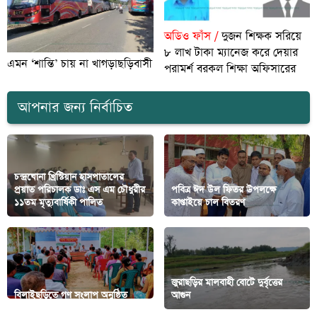
অডিও ফাঁস /
দুজন শিক্ষক সরিয়ে
৮ লাখ টাকা ম্যানেজ করে দেয়ার
এমন ‘শান্তি’ চায় না খাগড়াছড়িবাসী
পরামর্শ বরকল শিক্ষা অফিসারের
আপনার জন্য নির্বাচিত
চন্দ্রঘোনা খ্রিস্টিয়ান হাসপাতালের
প্রয়াত পরিচালক ডাঃ এস এম চৌধুরীর
পবিত্র ঈদ উল ফিতর উপলক্ষে
১১তম মৃত্যুবার্ষিকী পালিত
কাপ্তাইয়ে চাল বিতরণ
জুরাছড়ির মালবাহী বোটে দুর্বৃত্তের
বিলাইছড়িতে গণ সংলাপ অনুষ্ঠিত
আগুন