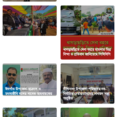
বরকলে খালেদা জিয়ার রুহের
খাগড়াছড়িতে সেনা বহরে হামলার তিব্র
মাগফিরাত কামনায় দোয়া মাহফিল
নিন্দা ও প্রতিবাদ জানিয়েছে পিসিসিপি
ঈদগাঁও উপজেলা ছাত্রদল ও
দীঘিনালা উপজেলা পরিষদের নব-
মৎস্যজীবি দলের সাবেক আহবায়কের
নির্বাচিত চেয়ারম্যানদের সাধারণ সভা
বহিষ্কার আদেশ প্রত্যাহার
অনুষ্ঠিত