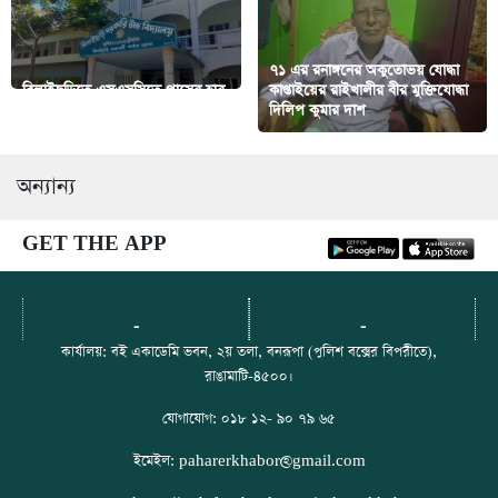
৭১ এর রনাঙ্গনের অকুতোভয় যোদ্ধা
বিলাইছড়িতে এসএসসিতে পাসের হার
কাপ্তাইয়ের রাইখালীর বীর মুক্তিযোদ্ধা
৬৪.৮৫ শতাংশ
দিলিপ কুমার দাশ
অন্যান্য
GET THE APP
-
-
কার্যালয়: বই একাডেমি ভবন, ২য় তলা, বনরূপা (পুলিশ বক্সের বিপরীতে),
রাঙামাটি-৪৫০০।
যোগাযোগ: ০১৮ ১২- ৯০ ৭৯ ৬৫
ইমেইল: paharerkhabor@gmail.com