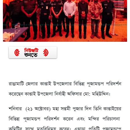
রাঙামাটি জেলার কাপ্তাই উপজেলার বিভিন্ন পূজামন্ডপ পরিদর্শন
করেছেন কাপ্তাই উপজেলা নির্বাহী অফিসার মো: মহিউদ্দিন।
শনিবার (২১ অক্টোবর) মহা সপ্তমী পুজার দিন তিনি কাপ্তাইয়ের
বিভিন্ন পূজামন্ডপ পরিদর্শন করেন এবং মন্দির পরিচালনা
কমিটির সাথে মতবিনিময় করেন। এছাড়া প্রতিটি পূজামন্ডপে