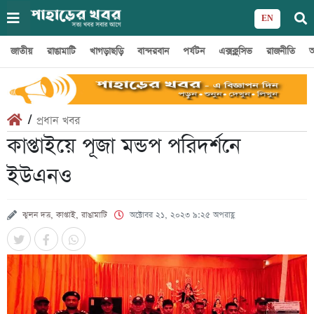
EN
জাতীয়
রাঙামাটি
খাগড়াছড়ি
বান্দরবান
পর্যটন
এক্সক্লুসিভ
রাজনীতি
অ
/
প্রধান খবর
কাপ্তাইয়ে পূজা মন্ডপ পরিদর্শনে
ইউএনও
ঝুলন দত্ত, কাপ্তাই, রাঙামাটি
অক্টোবর ২১, ২০২৩ ৯:২৫ অপরাহ্ণ