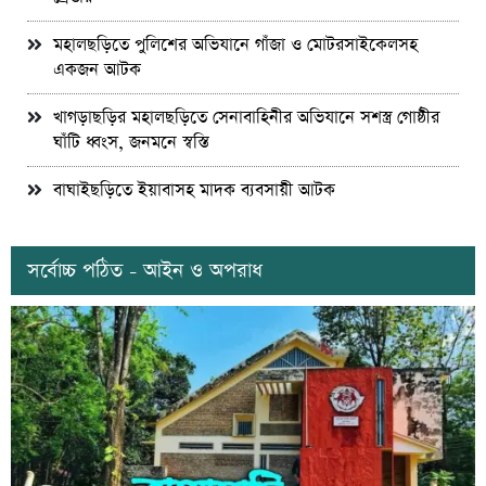
মহালছড়িতে পুলিশের অভিযানে গাঁজা ও মোটরসাইকেলসহ
একজন আটক
খাগড়াছড়ির মহালছড়িতে সেনাবাহিনীর অভিযানে সশস্ত্র গোষ্ঠীর
ঘাঁটি ধ্বংস, জনমনে স্বস্তি
বাঘাইছড়িতে ইয়াবাসহ মাদক ব্যবসায়ী আটক
সর্বোচ্চ পঠিত - আইন ও অপরাধ