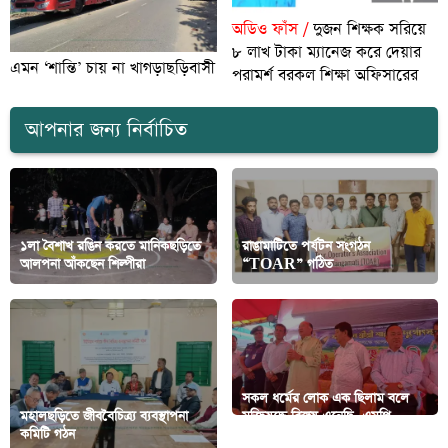
অডিও ফাঁস /
দুজন শিক্ষক সরিয়ে
৮ লাখ টাকা ম্যানেজ করে দেয়ার
এমন ‘শান্তি’ চায় না খাগড়াছড়িবাসী
পরামর্শ বরকল শিক্ষা অফিসারের
আপনার জন্য নির্বাচিত
১লা বৈশাখ রঙিন করতে মানিকছড়িতে
রাঙামাটিতে পর্যটন সংগঠন
আলপনা আঁকছেন শিল্পীরা
“TOAR” গঠিত
সকল ধর্মের লোক এক ছিলাম বলে
মহালছড়িতে জীববৈচিত্র্য ব্যবস্থাপনা
মুক্তিযূদ্ধে বিজয় এনেছি- এমপি
কমিটি গঠন
দীপংকর