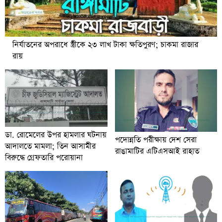
নির্যাতনের অপরাধে স্ত্রীকে ২৩ লাখ টাকা ক্ষতিপুরণ; চাকমা রাজার
রায়
ডা. রোমেলের উপর হামলার ঘটনায়
পদোন্নতি পরীক্ষায় দেশ সেরা
আদালতে মামলা; তিন আসামীর
রাঙামাটির এটিএসআই রাহাত
বিরুদ্ধে গ্রেফতারি পরোয়ানা