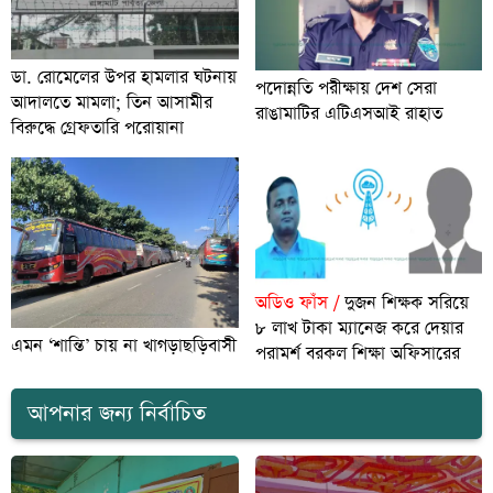
ডা. রোমেলের উপর হামলার ঘটনায়
পদোন্নতি পরীক্ষায় দেশ সেরা
আদালতে মামলা; তিন আসামীর
রাঙামাটির এটিএসআই রাহাত
বিরুদ্ধে গ্রেফতারি পরোয়ানা
অডিও ফাঁস /
দুজন শিক্ষক সরিয়ে
৮ লাখ টাকা ম্যানেজ করে দেয়ার
এমন ‘শান্তি’ চায় না খাগড়াছড়িবাসী
পরামর্শ বরকল শিক্ষা অফিসারের
আপনার জন্য নির্বাচিত