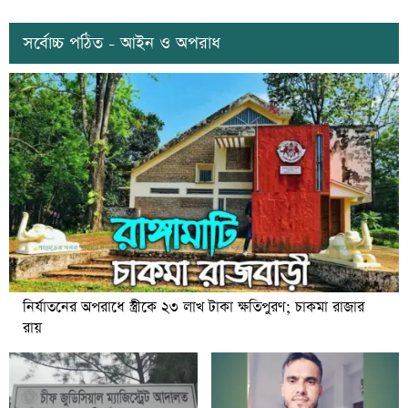
সর্বোচ্চ পঠিত - আইন ও অপরাধ
নির্যাতনের অপরাধে স্ত্রীকে ২৩ লাখ টাকা ক্ষতিপুরণ; চাকমা রাজার
রায়