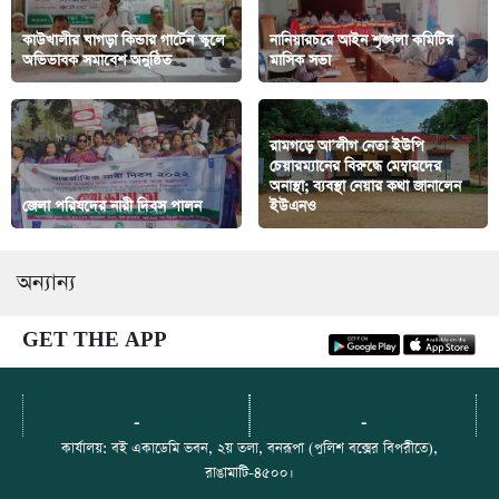
কাউখালীর ঘাগড়া কিন্ডার গার্টেন স্কুলে
নানিয়ারচরে আইন শৃঙ্খলা কমিটির
অভিভাবক সমাবেশ অনুষ্ঠিত
মাসিক সভা
রামগড়ে আ’লীগ নেতা ইউপি
চেয়ারম্যানের বিরুদ্ধে মেম্বারদের
অনাস্থা; ব্যবস্থা নেয়ার কথা জানালেন
জেলা পরিষদের নারী দিবস পালন
ইউএনও
অন্যান্য
GET THE APP
-
-
কার্যালয়: বই একাডেমি ভবন, ২য় তলা, বনরূপা (পুলিশ বক্সের বিপরীতে),
রাঙামাটি-৪৫০০।