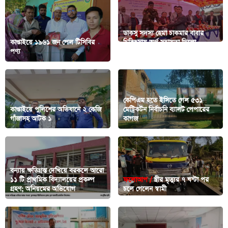
ডাকসু সদস্য হেমা চাকমার বাবার
কাপ্তাইয়ে ১৯৬১ জন পেল টিসিবির
চিকিৎসায় অর্থ সহায়তা দিলো
পণ্য
সেনাবাহিনীর
কেপিএম হতে ইসিতে গেল ৫৩১
কাপ্তাইয়ে পুলিশের অভিযানে ২ কেজি
মেট্রিকটন নির্বাচনি ব্যালট পেপারের
গাঁজাসহ আটক ১
কাগজ
বন্যায় ক্ষতিগ্রস্ত দেখিয়ে বরকলে আরো
১১ টি প্রাথমিক বিদ্যালয়ের প্রকল্প
ফলোআপ /
স্ত্রীর মৃত্যুর ৭ ঘন্টা পর
গ্রহণ; অনিয়মের অভিযোগ
চলে গেলেন স্বামী