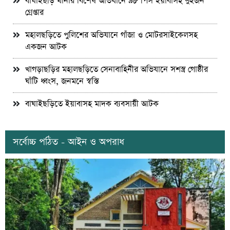
বাঘাইছড়ি থানার বিশেষ অভিযানে ৯৮ পিস ইয়াবাসহ দুইজন
গ্রেপ্তার
মহালছড়িতে পুলিশের অভিযানে গাঁজা ও মোটরসাইকেলসহ
একজন আটক
খাগড়াছড়ির মহালছড়িতে সেনাবাহিনীর অভিযানে সশস্ত্র গোষ্ঠীর
ঘাঁটি ধ্বংস, জনমনে স্বস্তি
বাঘাইছড়িতে ইয়াবাসহ মাদক ব্যবসায়ী আটক
সর্বোচ্চ পঠিত - আইন ও অপরাধ