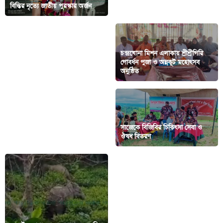
বিন্তির নৃত্যে জাতীয় পুরস্কার অর্জন
পার্বত্য মেলা শুরু
চন্দ্রঘোনা মিশন এলাকায় শ্রীশ্রীগিরি
গোবর্ধন পুজা ও অন্নকূট মহোৎসব
শীতার্থদের পাশে মঈন উদ্দীন সেলিম
অনুষ্ঠিত
চন্দনাইশে রাস্তা সংস্কারের অভাবে
সাজেকে বিজিবির চিকিৎসা সেবা ও
চলাচলে ১০ হাজার মানুষের দুর্ভোগ
ঔষধ বিতরণ