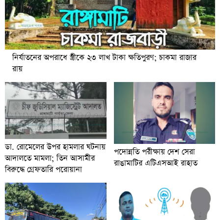
নির্যাতনের অপরাধে স্ত্রীকে ২৩ লাখ টাকা ক্ষতিপুরণ; চাকমা রাজার
রায়
ডা. রোমেলের উপর হামলার ঘটনায়
পদোন্নতি পরীক্ষায় দেশ সেরা
আদালতে মামলা; তিন আসামীর
রাঙামাটির এটিএসআই রাহাত
বিরুদ্ধে গ্রেফতারি পরোয়ানা