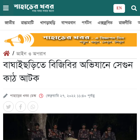
EN
জাতীয়
রাঙামাটি
খাগড়াছড়ি
বান্দরবান
পর্যটন
এক্সক্লুসিভ
রাজনীতি
অ
/
আইন ও অপরাধ
বাঘাইছড়িতে বিজিবির অভিযানে সেগুন
কাঠ আটক
পাহাড়ের খবর ডেস্ক
ফেব্রুয়ারি ২৭, ২০২২ ১১:৪০ পূর্বাহ্ণ