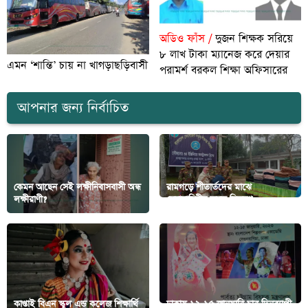
অডিও ফাঁস /
দুজন শিক্ষক সরিয়ে
৮ লাখ টাকা ম্যানেজ করে দেয়ার
এমন ‘শান্তি’ চায় না খাগড়াছড়িবাসী
পরামর্শ বরকল শিক্ষা অফিসারের
আপনার জন্য নির্বাচিত
কেমন আছেন সেই লক্ষীনিবাসবাসী অন্ধ
রামগড়ে শীতার্তদের মাঝে
লক্ষীরাণী?
সেনাবাহিনীর কম্বল বিতরণ
কাপ্তাই বিএন স্কুল এন্ড কলেজ শিক্ষার্থি
ঢাকায় ১২-১৫ জানুয়ারি চার দিনব্যাপী