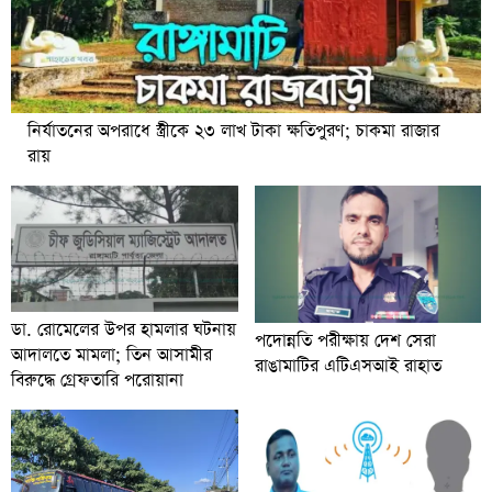
নির্যাতনের অপরাধে স্ত্রীকে ২৩ লাখ টাকা ক্ষতিপুরণ; চাকমা রাজার
রায়
ডা. রোমেলের উপর হামলার ঘটনায়
পদোন্নতি পরীক্ষায় দেশ সেরা
আদালতে মামলা; তিন আসামীর
রাঙামাটির এটিএসআই রাহাত
বিরুদ্ধে গ্রেফতারি পরোয়ানা