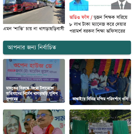
অডিও ফাঁস /
দুজন শিক্ষক সরিয়ে
৮ লাখ টাকা ম্যানেজ করে দেয়ার
এমন ‘শান্তি’ চায় না খাগড়াছড়িবাসী
পরামর্শ বরকল শিক্ষা অফিসারের
আপনার জন্য নির্বাচিত
মাদকের বিরুদ্ধে জিরো টলারেন্সে
অভিযানের নির্দেশ খাগড়াছড়ি পুলিশ
সুপারের
কাপ্তাইয়ে বিভিন্ন মন্দির পরিদর্শনে ওসি