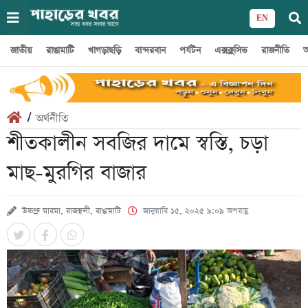
EN
জাতীয়
রাঙামাটি
খাগড়াছড়ি
বান্দরবান
পর্যটন
এক্সক্লুসিভ
রাজনীতি
অ
/
অর্থনীতি
শীতকালীন সবজির দামে স্বস্তি, চড়া
মাছ-মুরগির বাজার
উচ্চপ্রু মারমা, রাজস্থলী, রাঙামাটি
জানুয়ারি ১৫, ২০২৫ ৯:০৯ অপরাহ্ণ