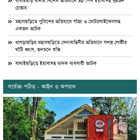
বাঘাইছড়ি থানার বিশেষ অভিযানে ৯৮ পিস ইয়াবাসহ দুইজন
গ্রেপ্তার
মহালছড়িতে পুলিশের অভিযানে গাঁজা ও মোটরসাইকেলসহ
একজন আটক
খাগড়াছড়ির মহালছড়িতে সেনাবাহিনীর অভিযানে সশস্ত্র গোষ্ঠীর
ঘাঁটি ধ্বংস, জনমনে স্বস্তি
বাঘাইছড়িতে ইয়াবাসহ মাদক ব্যবসায়ী আটক
সর্বোচ্চ পঠিত - আইন ও অপরাধ