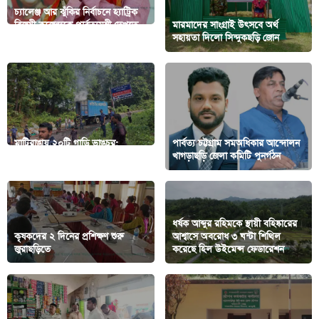
চ্যালেঞ্জ আর ঝুঁকির নির্বাচনে হ্যাট্রিক
বিজয়ী কুজেন্দ্রকে পার্বত্যমন্ত্রী দেখতে
মারমাদের সাংগ্রাই উৎসবে অর্থ
চান খাগড়াছড়ির বিশিষ্টজনরা
সহায়তা দিলো সিন্দুকছড়ি জোন
মাটিরাঙায় ২০টি গাড়ি ভাঙচুর;
পার্বত্য চট্টগ্রাম সমঅধিকার আন্দোলন
বিএনপির ১৫ নেতাকর্মী আটক
খাগড়াছড়ি জেলা কমিটি পুনর্গঠন
ধর্ষক আব্দুর রহিমকে স্থায়ী বহিষ্কারের
কৃষকদের ২ দিনের প্রশিক্ষণ শুরু
আশ্বাসে অবরোধ ৩ ঘন্টা শিথিল
জুরাছড়িতে
করেছে হিল উইমেন্স ফেডারেশন