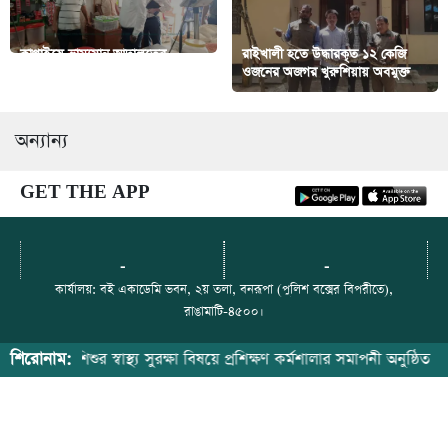
কাপ্তাইয়ে ভ্রাম্যমান আদালতের
রাইখালী হতে উদ্ধারকৃত ১২ কেজি
অভিযানে ৪ হাজার টাকা জরিমানা
ওজনের অজগর খুরুশিয়ায় অবমুক্ত
অন্যান্য
GET THE APP
-
-
কার্যালয়: বই একাডেমি ভবন, ২য় তলা, বনরূপা (পুলিশ বক্সের বিপরীতে),
রাঙামাটি-৪৫০০।
যোগাযোগ: ০১৮ ১২- ৯০ ৭৯ ৬৫
শিরোনাম:
ারী ও শিশুর স্বাস্থ্য সুরক্ষা বিষয়ে প্রশিক্ষণ কর্মশালার সমাপনী অনুষ্ঠিত
ইমেইল: paharerkhabor@gmail.com
ফেসবুক: https://web.facebook.com/paharerkhabor