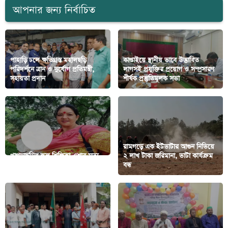
আপনার জন্য নির্বাচিত
পাহাড়ি ঢলে ক্ষতিগ্রস্ত মহালছড়ি
কাপ্তাইয়ে স্থানীয় ভাবে উদ্ভাবিত
পরিদর্শনে ত্রান ও দুর্যোগ প্রতিমন্ত্রী,
লাগসই প্রযুক্তির প্রয়োগ ও সম্প্রসারণ
সহায়তা প্রদান
শীর্ষক প্রস্তুতিমূলক সভা
রামগড়ে এক ইটভাটার আগুন নিভিয়ে
খাগড়াছড়ির স্কুল শিক্ষিকা এশার মৃত্যু
২ লাখ টাকা জরিমানা, ভাটা কার্যক্রম
স্বাভাবিক নয়; ধারণা পুলিশের
বন্ধ