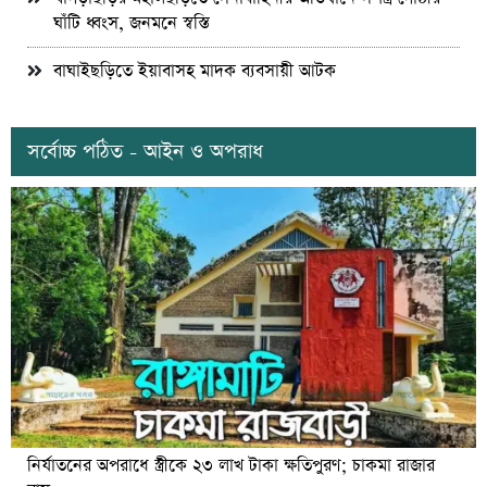
ঘাঁটি ধ্বংস, জনমনে স্বস্তি
বাঘাইছড়িতে ইয়াবাসহ মাদক ব্যবসায়ী আটক
সর্বোচ্চ পঠিত - আইন ও অপরাধ
নির্যাতনের অপরাধে স্ত্রীকে ২৩ লাখ টাকা ক্ষতিপুরণ; চাকমা রাজার