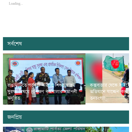
Loading...
সর্বশেষ
রাঙামাটিতে গর্ভবতী নারী ও শিশুর স্বাস্থ্য
কক্সবাজার থেকে সাইকে
সুরক্ষা বিষয়ে প্রশিক্ষণ কর্মশালার সমাপনী
অভিযানে যাচ্ছেন কাপ্তা
অনুষ্ঠিত
তনচংগ্যা
জনপ্রিয়