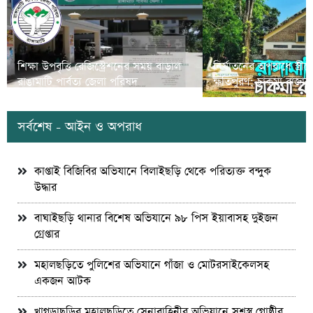
শিক্ষা উপবৃত্তি রেজিস্ট্রেশনের সময় বাড়াল
নির্যাতনের অপরাধে স্ত্র
রাঙামাটি পার্বত্য জেলা পরিষদ
ক্ষতিপুরণ; চাকমা রাজার
সর্বশেষ - আইন ও অপরাধ
কাপ্তাই বিজিবির অভিযানে বিলাইছড়ি থেকে পরিত্যক্ত বন্দুক
উদ্ধার
বাঘাইছড়ি থানার বিশেষ অভিযানে ৯৮ পিস ইয়াবাসহ দুইজন
গ্রেপ্তার
মহালছড়িতে পুলিশের অভিযানে গাঁজা ও মোটরসাইকেলসহ
একজন আটক
খাগড়াছড়ির মহালছড়িতে সেনাবাহিনীর অভিযানে সশস্ত্র গোষ্ঠীর