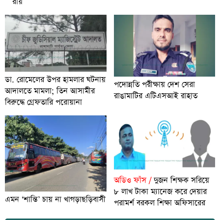
রায়
ডা. রোমেলের উপর হামলার ঘটনায়
পদোন্নতি পরীক্ষায় দেশ সেরা
আদালতে মামলা; তিন আসামীর
রাঙামাটির এটিএসআই রাহাত
বিরুদ্ধে গ্রেফতারি পরোয়ানা
অডিও ফাঁস /
দুজন শিক্ষক সরিয়ে
৮ লাখ টাকা ম্যানেজ করে দেয়ার
এমন ‘শান্তি’ চায় না খাগড়াছড়িবাসী
পরামর্শ বরকল শিক্ষা অফিসারের