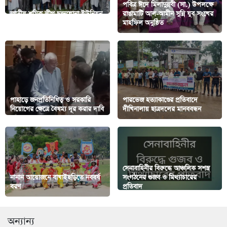
পবিত্র ঈদে মিলাদুন্নবী (সা.) উপলক্ষে
জাতীয় শ্রমিক লীগ চন্দ্রঘোনা ইউনিয়ন
রাঙামাটি আল-আমীন সুন্নি যুব সংঘের
সম্মেলন অনুষ্ঠিত
মাহফিল অনুষ্ঠিত
পাহাড়ে জনপ্রতিনিধিত্ব ও সরকারি
পারভেজ হত্যাকাণ্ডের প্রতিবাদে
নিয়োগের ক্ষেত্রে বৈষম্য দূর করার দাবি
দীঘিনালায় ছাত্রদলের মানববন্ধন
সেনাবাহিনীর বিরুদ্ধে আঞ্চলিক সশস্ত্র
নানান আয়োজনে বাঘাইছড়িতে নববর্ষ
সংগঠনের গুজব ও মিথ্যাচারের
বরণ
প্রতিবাদ
অন্যান্য