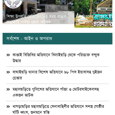
শিক্ষা উপবৃত্তি রেজিস্ট্রেশনের সময় বাড়াল
নির্যাতনের অপরাধে স্ত্র
রাঙামাটি পার্বত্য জেলা পরিষদ
ক্ষতিপুরণ; চাকমা রাজার
সর্বশেষ - আইন ও অপরাধ
কাপ্তাই বিজিবির অভিযানে বিলাইছড়ি থেকে পরিত্যক্ত বন্দুক
উদ্ধার
বাঘাইছড়ি থানার বিশেষ অভিযানে ৯৮ পিস ইয়াবাসহ দুইজন
গ্রেপ্তার
মহালছড়িতে পুলিশের অভিযানে গাঁজা ও মোটরসাইকেলসহ
একজন আটক
খাগড়াছড়ির মহালছড়িতে সেনাবাহিনীর অভিযানে সশস্ত্র গোষ্ঠীর
ঘাঁটি ধ্বংস, জনমনে স্বস্তি