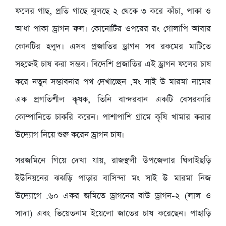
ফলের গাছ, প্রতি গাছে ঝুলছে ২ থেকে ৩ করে কাঁচা, পাকা ও
আধা পাকা ড্রাগন ফল। কোনোটির ওপরের রং গোলাপি আবার
কোনটির হলুদ। এসব প্রজাতির ড্রাগন সব রকমের মাটিতে
সহজেই চাষ করা সম্ভব। বিদেশি প্রজাতির এই ড্রাগন ফলের চাষ
করে নতুন সম্ভাবনার পথ দেখাচ্ছেন ,মং সাই উ মারমা নামের
এক প্রগতিশীল কৃষক, তিনি বান্দরবান একটি বেসরকারি
কোম্পানিতে চাকরি করেন। পাশাপাশি গ্রামে কৃষি খামার করার
উদ্যোগ নিয়ে শুরু করেন ড্রাগন চাষ।
সরজমিনে গিয়ে দেখা যায়, রাজস্থলী উপজেলার ঘিলাইছড়ি
ইউনিয়নের ঝঝড়ি পাড়ার বাসিন্দা মং সাই উ মারমা নিজ
উদ্যোগে .৬০ একর জমিতে ড্রাগনের বাউ ড্রাগন-২ (লাল ও
সাদা) এবং ভিয়েতনাম ইয়েলো জাতের চাষ করেছেন। পাহাড়ি