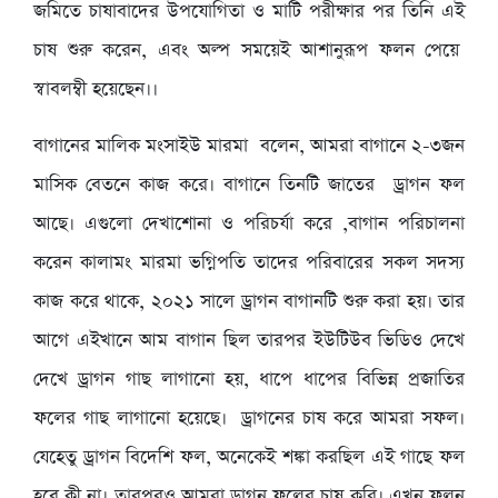
জমিতে চাষাবাদের উপযোগিতা ও মাটি পরীক্ষার পর তিনি এই
চাষ শুরু করেন, এবং অল্প সময়েই আশানুরূপ ফলন পেয়ে
স্বাবলম্বী হয়েছেন।।
বাগানের মালিক মংসাইউ মারমা বলেন, আমরা বাগানে ২-৩জন
মাসিক বেতনে কাজ করে। বাগানে তিনটি জাতের ড্রাগন ফল
আছে। এগুলো দেখাশোনা ও পরিচর্যা করে ,বাগান পরিচালনা
করেন কালামং মারমা ভগ্নিপতি তাদের পরিবারের সকল সদস্য
কাজ করে থাকে, ২০২১ সালে ড্রাগন বাগানটি শুরু করা হয়। তার
আগে এইখানে আম বাগান ছিল তারপর ইউটিউব ভিডিও দেখে
দেখে ড্রাগন গাছ লাগানো হয়, ধাপে ধাপের বিভিন্ন প্রজাতির
ফলের গাছ লাগানো হয়েছে। ড্রাগনের চাষ করে আমরা সফল।
যেহেতু ড্রাগন বিদেশি ফল, অনেকেই শঙ্কা করছিল এই গাছে ফল
হবে কী না। তারপরও আমরা ড্রাগন ফলের চাষ করি। এখন ফলন