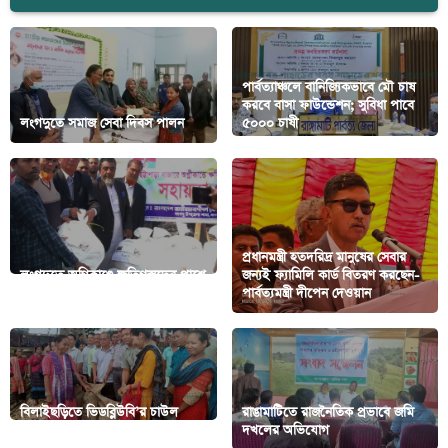
পার্বত্যাঞ্চলে বানিজ্যিকভাবে মৌ চাষ
করবে বাসা ফাউন্ডেশন; সুবিধা পাবে
লংগদুতে সমাজ সেবা দিবস পালন
৫০০০ চাষী
প্রধানমন্ত্রী হতদরিদ্র মানুষের সেবার
লংগদুতে অগ্নিকাণ্ডে ক্ষতিগ্রস্তদের পাশে
জন্যই ফ্যামিলি কার্ড বিতরণ করছেন-
বিএনপি
পার্বত্যমন্ত্রী দীপেন দেওয়ান
বিলাইছড়িতে ভিডব্লিউবি’র চাউল
রাঙামাটিতে রাজনৈতিক প্রভাবে জমি
বিতরণ
দখলের অভিযোগ