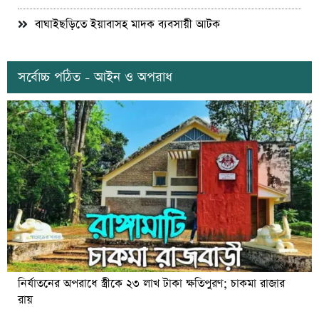
বাঘাইছড়িতে ইয়াবাসহ মাদক ব্যবসায়ী আটক
সর্বোচ্চ পঠিত - আইন ও অপরাধ
নির্যাতনের অপরাধে স্ত্রীকে ২৩ লাখ টাকা ক্ষতিপুরণ; চাকমা রাজার
রায়