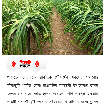
পাহাড়ের চারিদিকে প্রাকৃতিক সৌন্দর্যের সবুজের সমারোহ
লীলাভূমি পার্বত্য জেলা রাঙামাটির রাজস্থলী উপজেলায় ড্রাগন
ফলের চাষ করে দৃষ্টান্ত স্থাপন করেছেন, প্রাই পাঁচফুট উচ্চতার
প্রতিটি কংক্রিট খুঁটি পেঁচিয়ে সারিবদ্ধভাবে দাঁড়িয়ে আছে ড্রাগন