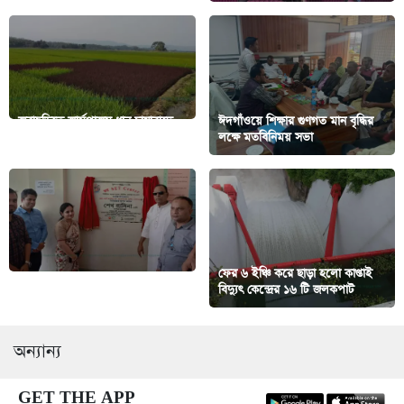
জুরাছড়িতে জার্মপ্লাজম ধান চাষাবাদে
ঈদগাঁওয়ে শিক্ষার গুণগত মান বৃদ্ধির
আশা জোগাচ্ছে কৃষকের
লক্ষে মতবিনিময় সভা
ফের ৬ ইঞ্চি করে ছাড়া হলো কাপ্তাই
কাপ্তাইয়ে জয় সেট সেন্টারের উদ্বোধন
বিদ্যুৎ কেন্দ্রের ১৬ টি জলকপাট
অন্যান্য
GET THE APP