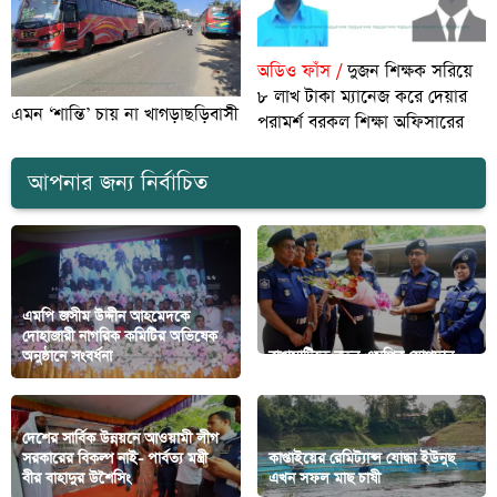
অডিও ফাঁস /
দুজন শিক্ষক সরিয়ে
৮ লাখ টাকা ম্যানেজ করে দেয়ার
এমন ‘শান্তি’ চায় না খাগড়াছড়িবাসী
পরামর্শ বরকল শিক্ষা অফিসারের
আপনার জন্য নির্বাচিত
এমপি জসীম উদ্দীন আহমেদকে
দোহাজারী নাগরিক কমিটির অভিষেক
অনুষ্ঠানে সংবর্ধনা
রাঙামাটিতে নতুন এসপির যোগদান
দেশের সার্বিক উন্নয়নে আওয়ামী লীগ
সরকারের বিকল্প নাই- পার্বত্য মন্ত্রী
কাপ্তাইয়ের রেমিট্যান্স যোদ্ধা ইউনুছ
বীর বাহাদুর উশৈসিং
এখন সফল মাছ চাষী