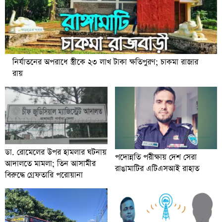
নির্যাতনের অপরাধে স্ত্রীকে ২৩ লাখ টাকা ক্ষতিপুরণ; চাকমা রাজার
রায়
ডা. রোমেলের উপর হামলার ঘটনায়
পদোন্নতি পরীক্ষায় দেশ সেরা
আদালতে মামলা; তিন আসামীর
রাঙামাটির এটিএসআই রাহাত
বিরুদ্ধে গ্রেফতারি পরোয়ানা