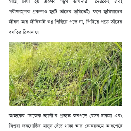
বেছে নেয়া হয় এইসব ‘জুম জমিদার’- দেরকেই এবং
পরীক্ষামূলক প্রকল্পও জুটে তাঁদের ভূমিতেই। ফলে জুমিয়াদের
জীবন আর জীবিকাই শুধু পিছিয়ে পড়ে না, পিছিয়ে পড়ে তাঁদের
বসতির ঠিকানাও।
আজকের ‘সাজেক ভ্যালী’র প্রত্যন্ত জনপদে যেসব চাকমা এবং
ত্রিপুরা জনগোষ্ঠির মানুষ বেঁচে থাকা আর কোনরকমে আধপেটে