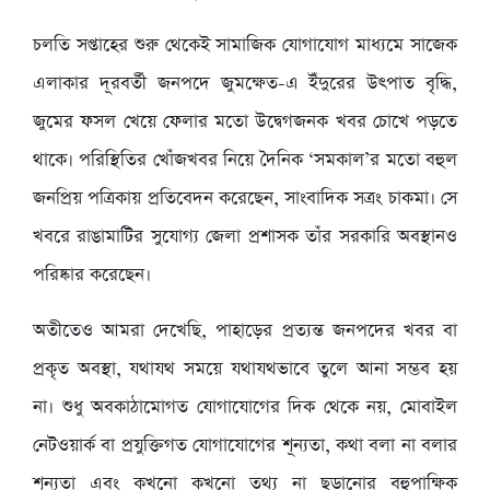
চলতি সপ্তাহের শুরু থেকেই সামাজিক যোগাযোগ মাধ্যমে সাজেক
এলাকার দূরবর্তী জনপদে জুমক্ষেত-এ ইঁদুরের উৎপাত বৃদ্ধি,
জুমের ফসল খেয়ে ফেলার মতো উদ্বেগজনক খবর চোখে পড়তে
থাকে। পরিস্থিতির খোঁজখবর নিয়ে দৈনিক ‘সমকাল’র মতো বহুল
জনপ্রিয় পত্রিকায় প্রতিবেদন করেছেন, সাংবাদিক সত্রং চাকমা। সে
খবরে রাঙামাটির সুযোগ্য জেলা প্রশাসক তাঁর সরকারি অবস্থানও
পরিষ্কার করেছেন।
অতীতেও আমরা দেখেছি, পাহাড়ের প্রত্যন্ত জনপদের খবর বা
প্রকৃত অবস্থা, যথাযথ সময়ে যথাযথভাবে তুলে আনা সম্ভব হয়
না। শুধু অবকাঠামোগত যোগাযোগের দিক থেকে নয়, মোবাইল
নেটওয়ার্ক বা প্রযুক্তিগত যোগাযোগের শূন্যতা, কথা বলা না বলার
শূন্যতা এবং কখনো কখনো তথ্য না ছড়ানোর বহুপাক্ষিক