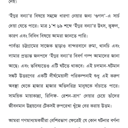
নেই।
‘ইঁদুর বন্যা’র বিষয়ে সহজে ধারণা নেয়ার জন্য ‘গুগল’-এ সার্চ
দেয়া যেতে পারে। মাত্র ১’শ ৬৯ শব্দে ‘ইঁদুর বন্যা’র উৎস, কুফল,
কারণ এবং বিবিধ বিষয়ে আমরা জানতে পারি।
পার্বত্য চট্টগ্রামের সাজেক ছাড়াও বান্দরবানে রুমা, থানচি এবং
লামার প্রত্যন্ত জনপদে ‘ইঁদুর বন্যা’র বিবর্ণ গল্প আমাদের জানা
আছে। এবং ভবিষ্যতেও এটি ঘটতে থাকবে। এই চলমান-ঘটমান
সঙ্কট উত্তরণের একটি দীর্ঘমেয়াদী পরিকল্পনাই শুধু এই করুণ
অবস্থা থেকে হাজার হাজার অতিদরিদ্র মানুষকে বাঁচাতে পারে।
সাময়িক মায়াকান্না, রিলিফ- রেশন-ত্রাণ’ দেয়ার চেয়ে তাঁদের
জীবনমান উন্নয়নের টেকসই রুপরেখা খুঁজে বের করায় উত্তম।
আমরা গণমাধ্যমকর্মীরা বেশিরভাগ ক্ষেত্রেই যে কোন ঘটনার বর্ণনা