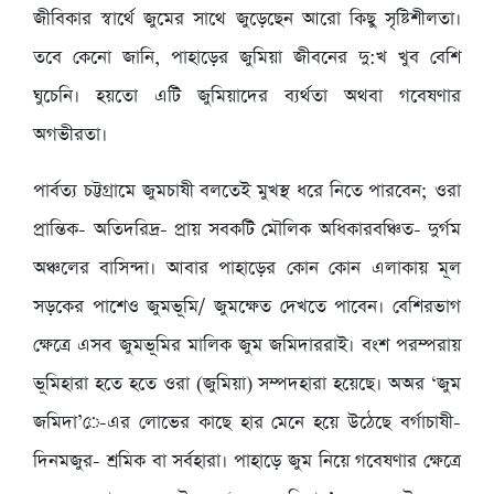
জীবিকার স্বার্থে জুমের সাথে জুড়েছেন আরো কিছু সৃষ্টিশীলতা।
তবে কেনো জানি, পাহাড়ের জুমিয়া জীবনের দু:খ খুব বেশি
ঘুচেনি। হয়তো এটি জুমিয়াদের ব্যর্থতা অথবা গবেষণার
অগভীরতা।
পার্বত্য চট্টগ্রামে জুমচাষী বলতেই মুখস্থ ধরে নিতে পারবেন; ওরা
প্রান্তিক- অতিদরিদ্র- প্রায় সবকটি মৌলিক অধিকারবঞ্চিত- দুর্গম
অঞ্চলের বাসিন্দা। আবার পাহাড়ের কোন কোন এলাকায় মূল
সড়কের পাশেও জুমভূমি/ জুমক্ষেত দেখতে পাবেন। বেশিরভাগ
ক্ষেত্রে এসব জুমভূমির মালিক জুম জমিদাররাই। বংশ পরম্পরায়
ভূমিহারা হতে হতে ওরা (জুমিয়া) সম্পদহারা হয়েছে। অঅর ‘জুম
জমিদা’ে-এর লোভের কাছে হার মেনে হয়ে উঠেছে বর্গাচাষী-
দিনমজুর- শ্রমিক বা সর্বহারা। পাহাড়ে জুম নিয়ে গবেষণার ক্ষেত্রে