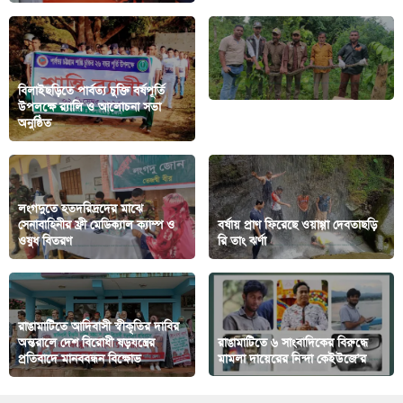
বিলাইছড়িতে পার্বত্য চুক্তি বর্ষপূর্তি
উপলক্ষে র‍্যালি ও আলোচনা সভা
অনুষ্ঠিত
কাপ্তাই জাতীয় উদ্যানে অজগর অবমুক্ত
লংগদুতে হতদরিদ্রদের মাঝে
সেনাবাহিনীর ফ্রী মেডিক্যাল ক্যাম্প ও
বর্ষায় প্রাণ ফিরেছে ওয়াগ্গা দেবতাছড়ি
ওষুধ বিতরণ
রি তাং ঝর্ণা
রাঙামাটিতে আদিবাসী স্বীকৃতির দাবির
অন্তরালে দেশ বিরোধী ষড়যন্ত্রের
রাঙামাটিতে ৬ সাংবাদিকের বিরুদ্ধে
প্রতিবাদে মানববন্ধন বিক্ষোভ
মামলা দায়েরের নিন্দা কেইউজে’র