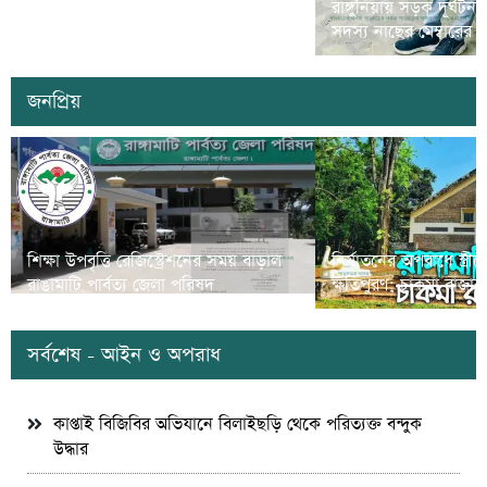
রামগড়ে মাদক বিরোধী ‘ম্যারাথন দৌড়
রাঙ্গুনিয়ায় সড়ক দূর্ঘটন
প্রতিযোগীতা’ অনুষ্ঠিত
সদস্য নাছের মেম্বারের
জনপ্রিয়
শিক্ষা উপবৃত্তি রেজিস্ট্রেশনের সময় বাড়াল
নির্যাতনের অপরাধে স্ত্র
রাঙামাটি পার্বত্য জেলা পরিষদ
ক্ষতিপুরণ; চাকমা রাজার
সর্বশেষ - আইন ও অপরাধ
কাপ্তাই বিজিবির অভিযানে বিলাইছড়ি থেকে পরিত্যক্ত বন্দুক
উদ্ধার