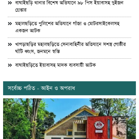
বাঘাইছড়ি থানার বিশেষ অভিযানে ৯৮ পিস ইয়াবাসহ দুইজন
গ্রেপ্তার
মহালছড়িতে পুলিশের অভিযানে গাঁজা ও মোটরসাইকেলসহ
একজন আটক
খাগড়াছড়ির মহালছড়িতে সেনাবাহিনীর অভিযানে সশস্ত্র গোষ্ঠীর
ঘাঁটি ধ্বংস, জনমনে স্বস্তি
বাঘাইছড়িতে ইয়াবাসহ মাদক ব্যবসায়ী আটক
সর্বোচ্চ পঠিত - আইন ও অপরাধ