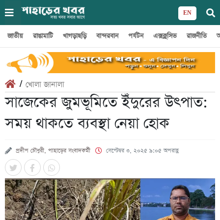
EN
জাতীয়
রাঙামাটি
খাগড়াছড়ি
বান্দরবান
পর্যটন
এক্সক্লুসিভ
রাজনীতি
অ
/
খোলা জানালা
সাজেকের জুমভূমিতে ইঁদুরের উৎপাত:
সময় থাকতে ব্যবস্থা নেয়া হোক
প্রদীপ চৌধুরী, পাহাড়ের সংবাদকর্মী
সেপ্টেম্বর ৩, ২০২৫ ৯:০৫ অপরাহ্ণ