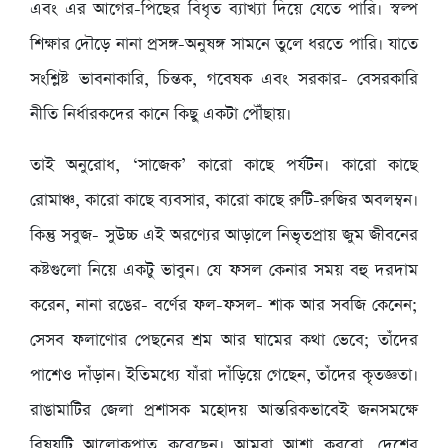
এবং এর আগের-পিছের বিধৃত ব্যাখ্যা দিয়ে যেতে পারি। স্বল্প
শিক্ষার দৌড়ে নানা প্রসঙ্গ-অনুষঙ্গ সামনে তুলে ধরতে পারি। যাতে
সংশ্লিষ্ট ভাবনাকারি, চিন্তক, গবেষক এবং সরকার- বেসরকারি
নীতি নির্ধারকদের কানে কিছু একটা পৌঁছায়।
তাই অনুরোধ, ‘সাজেক’ কারো কাছে পর্যটন। কারো কাছে
রোমাঞ্চ, কারো কাছে ব্যবসার, কারো কাছে রুটি-রুজির অবলম্বন।
কিন্তু সবুজ- সুউচ্চ এই অরণ্যের আড়ালে নিভৃতপ্রায় জুম জীবনের
কষ্টগুলো নিয়ে একটু ভাবুন। যে ফসল কেনার সময় বহু দরদাম
করেন, নানা রঙের- বর্ণের ফল-ফসল- শাক আর সবজি কেনেন;
সেসব ফলাণোর পেছনের শ্রম আর ঘামের কথা ভেবে; তাঁদের
পাশেও দাঁড়ান। ইতিমধ্যে যাঁরা দাঁড়িয়ে গেছেন, তাঁদের কৃতজ্ঞতা।
রাঙামাটির জেলা প্রশাসক মহোদয় আন্তরিকভাবেই জনসমক্ষে
বিষয়টি আলোকপাত করেছেন। আমরা আশা করবো, দেশের