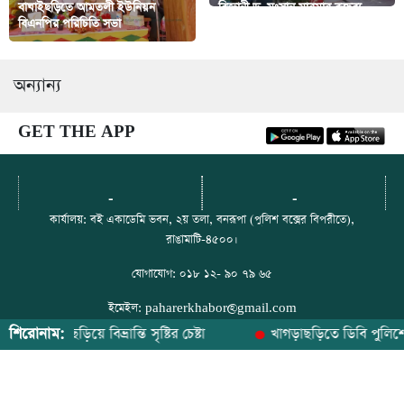
বাঘাইছড়িতে আমতলী ইউনিয়ন
বিজ্ঞানী ড. মংসানু মারমার বক্তব্য
বিএনপির পরিচিতি সভা
শুনল মহালছড়ির শিক্ষার্থীরা
অন্যান্য
GET THE APP
-
-
কার্যালয়: বই একাডেমি ভবন, ২য় তলা, বনরূপা (পুলিশ বক্সের বিপরীতে),
রাঙামাটি-৪৫০০।
যোগাযোগ: ০১৮ ১২- ৯০ ৭৯ ৬৫
ইমেইল: paharerkhabor@gmail.com
শিরোনাম:
ব ছড়িয়ে বিভ্রান্তি সৃষ্টির চেষ্টা
খাগড়াছড়িতে ডিবি পুলিশের হাতে
ফেসবুক: https://web.facebook.com/paharerkhabor