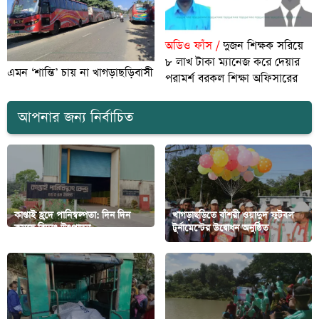
অডিও ফাঁস /
দুজন শিক্ষক সরিয়ে
৮ লাখ টাকা ম্যানেজ করে দেয়ার
এমন ‘শান্তি’ চায় না খাগড়াছড়িবাসী
পরামর্শ বরকল শিক্ষা অফিসারের
আপনার জন্য নির্বাচিত
কাপ্তাই হ্রদে পানিস্বল্পতা: দিন দিন
খাগড়াছড়িতে বাঁশরী ওয়াদুদ ফুটবল
কমছে বিদ্যুৎ উৎপাদন
টুর্নামেন্টের উদ্বোধন অনুষ্ঠিত