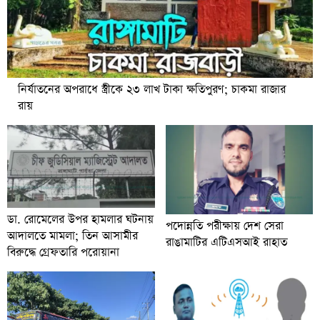
নির্যাতনের অপরাধে স্ত্রীকে ২৩ লাখ টাকা ক্ষতিপুরণ; চাকমা রাজার
রায়
ডা. রোমেলের উপর হামলার ঘটনায়
পদোন্নতি পরীক্ষায় দেশ সেরা
আদালতে মামলা; তিন আসামীর
রাঙামাটির এটিএসআই রাহাত
বিরুদ্ধে গ্রেফতারি পরোয়ানা