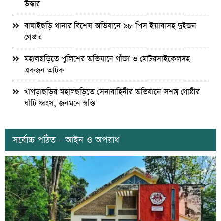
উদ্ধার
বাঘাইছড়ি থানার বিশেষ অভিযানে ৯৮ পিস ইয়াবাসহ দুইজন
গ্রেপ্তার
মহালছড়িতে পুলিশের অভিযানে গাঁজা ও মোটরসাইকেলসহ
একজন আটক
খাগড়াছড়ির মহালছড়িতে সেনাবাহিনীর অভিযানে সশস্ত্র গোষ্ঠীর
ঘাঁটি ধ্বংস, জনমনে স্বস্তি
সর্বোচ্চ পঠিত - আইন ও অপরাধ