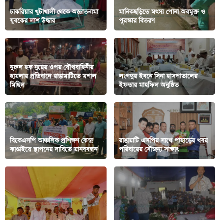
চাকরিয়ার খুটাখালী থেকে অজ্ঞাতনামা
মানিকছড়িতে মৎস্য পোনা অবমুক্ত ও
যুবকের লাশ উদ্ধার
পুরস্কার বিতরণ
নুরুল হক নুরের ওপর যৌথবাহিনীর
হামলার প্রতিবাদে রাঙামাটিতে মশাল
লংগদুর ইবনে সিনা হাসপাতালের
মিছিল
ইফতার মাহফিল অনুষ্ঠিত
বিকেএসপি আঞ্চলিক প্রশিক্ষণ কেন্দ্র
রাঙামাটি এসপির সাথে পাহাড়ের খবর
কাপ্তাইয়ে স্থাপনের দাবিতে মানববন্ধন
পরিবারের সৌজন্য সাক্ষাৎ