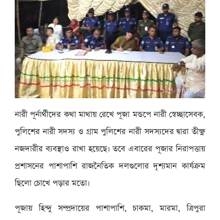
নারী পূর্নার্থীদের কথা মাথায় রেখে পূজা মন্ডপে নারী স্বেচ্ছাসেবক,
পুলিশের নারী সদস্য ও গ্রাম পুলিশের নারী সদস্যদের দ্বারা তীক্ষ্ণ
নজদারীর ব্যবস্থাও রাখা হয়েছে। তবে এবারের পূজার নিরাপত্তায়
প্রশাসনের পাশাপাশি রাজনৈতিক দলগুলোর দৃশ্যমান কার্যক্রম
ছিলো চোখে পড়ার মতো।
পূজায় হিন্দু সম্প্রদায়ের পাশাপাশি, চাকমা, মারমা, ত্রিপুরা