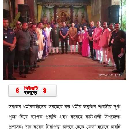
সনাতন ধর্মাবলম্বীদের সবচেয়ে বড় ধর্মীয় অনুষ্ঠান শারদীয় দূর্গা
পূজা ঘিরে ব্যাপক প্রস্তুতি গ্রহণ করেছে কাউখালী উপজেলা
প্রশাসন। চার স্তরের নিরাপত্তা চাদরে ঢেকে ফেলা হয়েছে চারটি