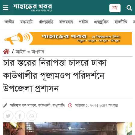
EN
জাতীয়
রাঙামাটি
খাগড়াছড়ি
বান্দরবান
পর্যটন
এক্সক্লুসিভ
রাজনীতি
অ
/
আইন ও অপরাধ
চার স্তরের নিরাপত্তা চাদরে ঢাকা
কাউখালীর পূজামণ্ডপ পরিদর্শনে
উপজেলা প্রশাসন
আরিফুল হক মাহবুব, কাউখালী, রাঙামাটি।
অক্টোবর ১, ২০২৫ ৯:৪৭ অপরাহ্ণ