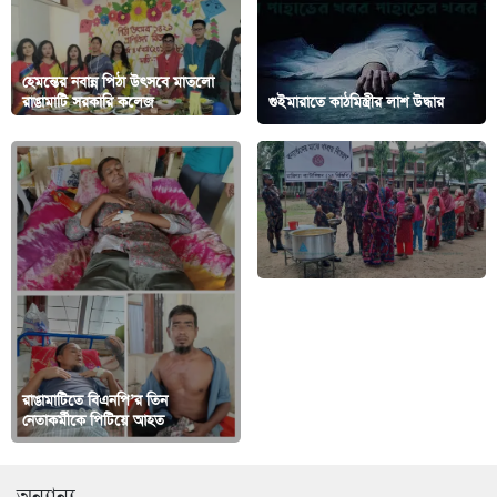
হেমন্তের নবান্ন পিঠা উৎসবে মাতলো
রাঙামাটি সরকারি কলেজ
গুইমারাতে কাঠমিস্ত্রীর লাশ উদ্ধার
বাঘাইছড়িতে বন্যার্ত্যদের মাঝে
রাঙামাটিতে বিএনপি’র তিন
বিনামূল্যে খাবার ও চিকিৎসা সেবা
নেতাকর্মীকে পিটিয়ে আহত
প্রদান মারিশ্যা জোন’র