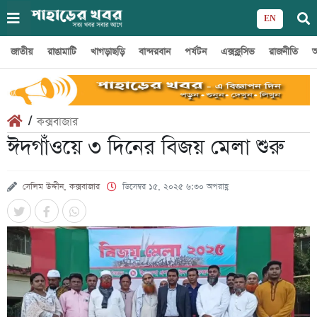
EN
জাতীয়
রাঙামাটি
খাগড়াছড়ি
বান্দরবান
পর্যটন
এক্সক্লুসিভ
রাজনীতি
অ
/
কক্সবাজার
ঈদগাঁওয়ে ৩ দিনের বিজয় মেলা শুরু
সেলিম উদ্দীন, কক্সবাজার
ডিসেম্বর ১৫, ২০২৫ ৬:৩০ অপরাহ্ণ