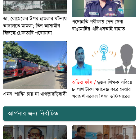
ডা. রোমেলের উপর হামলার ঘটনায়
পদোন্নতি পরীক্ষায় দেশ সেরা
আদালতে মামলা; তিন আসামীর
রাঙামাটির এটিএসআই রাহাত
বিরুদ্ধে গ্রেফতারি পরোয়ানা
অডিও ফাঁস /
দুজন শিক্ষক সরিয়ে
৮ লাখ টাকা ম্যানেজ করে দেয়ার
এমন ‘শান্তি’ চায় না খাগড়াছড়িবাসী
পরামর্শ বরকল শিক্ষা অফিসারের
আপনার জন্য নির্বাচিত