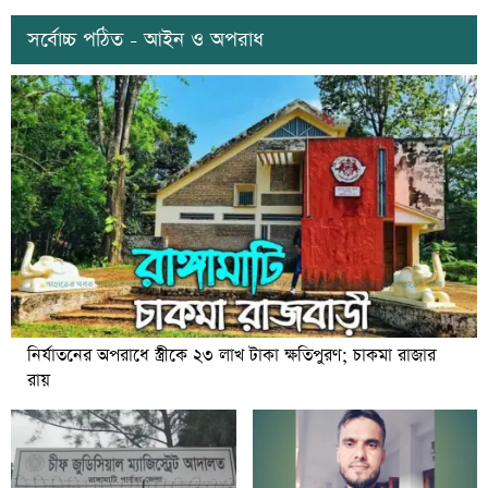
সর্বোচ্চ পঠিত - আইন ও অপরাধ
নির্যাতনের অপরাধে স্ত্রীকে ২৩ লাখ টাকা ক্ষতিপুরণ; চাকমা রাজার
রায়