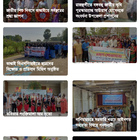
রাজস্থলীতে বঙ্গবন্ধু জাতীয় কৃষি
জাতীয় শিশু দিবসে কাপ্তাইয়ে সর্বস্থরের
পুরস্কারপ্রাপ্ত আউয়াল হোসেনকে
শ্রদ্ধা জ্ঞাপন
সংবর্ধনা উপজেলা প্রশাসনের
কাপ্তাই বিএসপিআইতে ছাত্রদের
রাজস্থলীতে বাংলা নববর্ষের বর্ণাঢ্য
বিক্ষোভ ও প্রতিবাদ মিছিল অনুষ্ঠিত
আয়োজন
কবিতার পংক্তিমালা আর নৃত্যে
কাপ্তাইয়ে স্বরবৃত্ত নান্দনিক আবৃত্তি
নানিয়ারচরে সরকারি খরচে আইনগত
অঙ্গনের অনন্য আয়োজন
সহায়তা বিষয়ে গনশুনানী