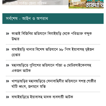
রাঙামাটি পার্বত্য জেলা পরিষদ
ক্ষতিপুরণ; চাকমা রাজার
সর্বশেষ - আইন ও অপরাধ
কাপ্তাই বিজিবির অভিযানে বিলাইছড়ি থেকে পরিত্যক্ত বন্দুক
উদ্ধার
বাঘাইছড়ি থানার বিশেষ অভিযানে ৯৮ পিস ইয়াবাসহ দুইজন
গ্রেপ্তার
মহালছড়িতে পুলিশের অভিযানে গাঁজা ও মোটরসাইকেলসহ
একজন আটক
খাগড়াছড়ির মহালছড়িতে সেনাবাহিনীর অভিযানে সশস্ত্র গোষ্ঠীর
ঘাঁটি ধ্বংস, জনমনে স্বস্তি
বাঘাইছড়িতে ইয়াবাসহ মাদক ব্যবসায়ী আটক