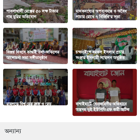
পাবলাখালী রেঞ্জের ৫০ লক্ষ টাকার
মাদকদব্যের অপব্যবহার ও অবৈধ
গাছ চুরির অভিযোগ
পাচার রোধে ৭ বিজিবি’র সভা
বিজয় দিবসে কাপ্তাই তথ্য অফিসের
চন্দনাইশে বরকল ইসলাম প্রচার
আলোচনা সভা সঙ্গীতানুষ্ঠান
সংস্থার ইসলামী সম্মেলন অনুষ্ঠিত
রামগড়ে বিশ্ব রেড ক্রস ও রেড
বাঘাইহাটে সেনাবাহিনীর অভিযানে
ক্রিসেন্ট দিবস পালন
অস্ত্রসহ দুই ইউপিডিএফ কর্মী আটক
অন্যান্য