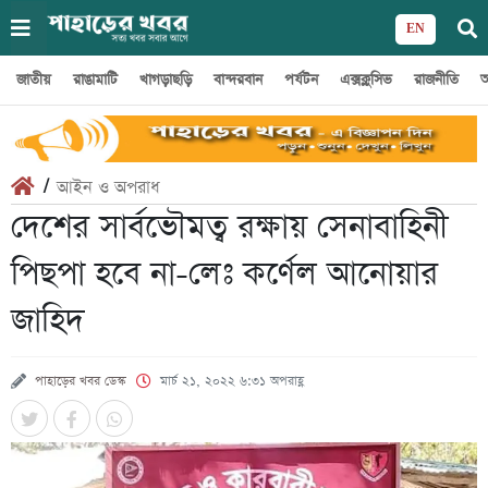
EN
জাতীয়
রাঙামাটি
খাগড়াছড়ি
বান্দরবান
পর্যটন
এক্সক্লুসিভ
রাজনীতি
অ
/
আইন ও অপরাধ
দেশের সার্বভৌমত্ব রক্ষায় সেনাবাহিনী
পিছপা হবে না-লেঃ কর্ণেল আনোয়ার
জাহিদ
পাহাড়ের খবর ডেস্ক
মার্চ ২১, ২০২২ ৬:৩১ অপরাহ্ণ