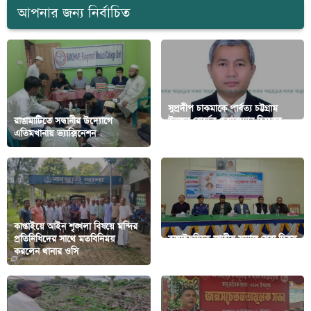
আপনার জন্য নির্বাচিত
সুপ্রদীপ চাকমাকে পার্বত্য চট্টগ্রাম
রাঙামাটিতে সন্ধানীর উদ্যোগে
উন্নয়ন বোর্ডের চেয়ারম্যান হিসেবে
এতিমখানায় ভ্যাক্সিনেশন
নিযুক্ত করা
কাপ্তাইয়ে আইন শৃঙ্খলা বিষয়ে মন্দির
প্রতিনিধিদের সাথে মতবিনিময়
বাঘাইছড়িতে জাতীয় সমাজ সেবা দিবস
করলেন থানার ওসি
পালিত