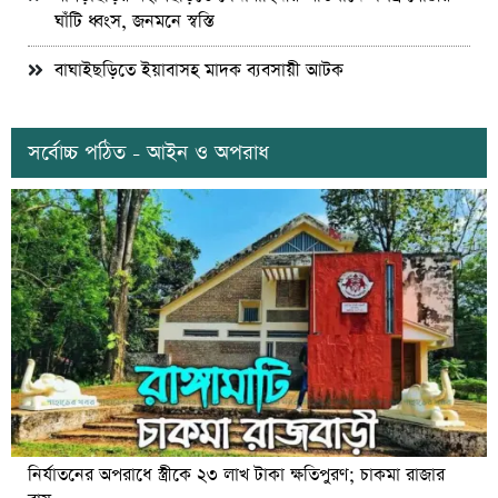
ঘাঁটি ধ্বংস, জনমনে স্বস্তি
বাঘাইছড়িতে ইয়াবাসহ মাদক ব্যবসায়ী আটক
সর্বোচ্চ পঠিত - আইন ও অপরাধ
নির্যাতনের অপরাধে স্ত্রীকে ২৩ লাখ টাকা ক্ষতিপুরণ; চাকমা রাজার