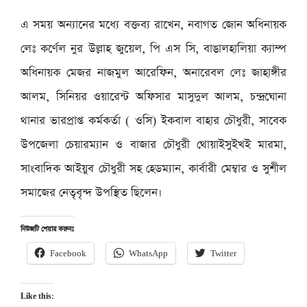
এ সময় অন্যানের মধ্যে বক্তব্য রাখেন, নবাগত জোন অধিনায়ক
লেঃ কর্ণেল নুর উল্লাহ জুয়েল, পি এস সি, বাঙালহালিয়া ক্যাম্প
অধিনায়ক মেজর নাজমুল আরেফিন, অনারেবল লেঃ জাহাঙ্গীর
আলম, সিনিয়র ওয়ারেন্ট অফিসার মাসুদুল আলম, চন্দ্রঘোনা
থানার ভারপ্রাপ্ত কর্মকর্তা ( ওসি) ইকবাল বাহার চৌধুরী, সাবেক
উপজেলা চেয়ারম্যান ও বাজার চৌধুরী থোয়াইসুইখই মারমা,
সাংবাদিক আইয়ুব চৌধুরী সহ হেডম্যান, কার্বারী মেম্বার ও সুশীল
সমাজের নেতৃবৃন্দ উপস্থিত ছিলেন।
নিউজটি শেয়ার করুনঃ
Facebook
WhatsApp
Twitter
Like this: