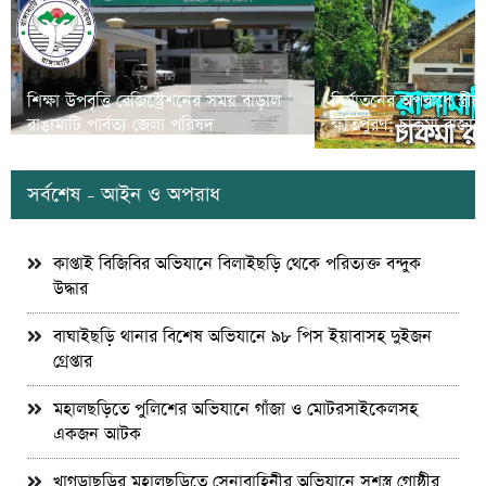
শিক্ষা উপবৃত্তি রেজিস্ট্রেশনের সময় বাড়াল
নির্যাতনের অপরাধে স্ত্র
রাঙামাটি পার্বত্য জেলা পরিষদ
ক্ষতিপুরণ; চাকমা রাজার
সর্বশেষ - আইন ও অপরাধ
কাপ্তাই বিজিবির অভিযানে বিলাইছড়ি থেকে পরিত্যক্ত বন্দুক
উদ্ধার
বাঘাইছড়ি থানার বিশেষ অভিযানে ৯৮ পিস ইয়াবাসহ দুইজন
গ্রেপ্তার
মহালছড়িতে পুলিশের অভিযানে গাঁজা ও মোটরসাইকেলসহ
একজন আটক
খাগড়াছড়ির মহালছড়িতে সেনাবাহিনীর অভিযানে সশস্ত্র গোষ্ঠীর