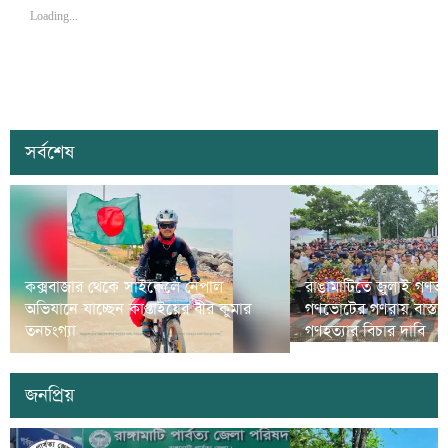
Loading...
সর্বশেষ
কক্সবাজার থেকে সাইকেলে নেপাল
রাঙামাটিতে জুলাই গণঅভ্
অভিযানে যাচ্ছেন কাপ্তাইয়ের বীর কুমার
গণভোটের গণরায় বাস্তব
তনচংগ্যা
গণহত্যার বিচার দাবি
জনপ্রিয়