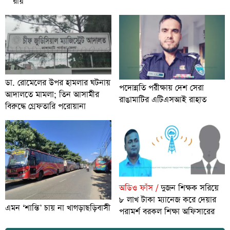
রায়
ডা. রোমেলের উপর হামলার ঘটনায়
পদোন্নতি পরীক্ষায় দেশ সেরা
আদালতে মামলা; তিন আসামীর
রাঙামাটির এটিএসআই রাহাত
বিরুদ্ধে গ্রেফতারি পরোয়ানা
অডিও ফাঁস /
দুজন শিক্ষক সরিয়ে
৮ লাখ টাকা ম্যানেজ করে দেয়ার
এমন ‘শান্তি’ চায় না খাগড়াছড়িবাসী
পরামর্শ বরকল শিক্ষা অফিসারের