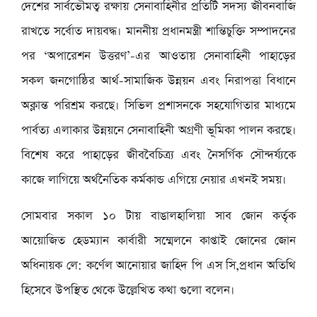
দেশের সার্বভৌমত্ব রক্ষায় সেনাবাহিনীর প্রতিটি সদস্য জীবনবাজি
রাখতে সর্বোত দায়বদ্ধ। মাননীয় প্রধানমন্ত্রী শান্তিচুক্তি সম্পাদনের
পর ‘অপারেশন উত্তরণ’-এর আওতায় সেনাবাহিনী পাহাড়ের
সকল জনগোষ্ঠির আর্থ-সামাজিক উন্নয়ন এবং নিরাপত্তা বিধানে
অক্লান্ত পরিশ্রম করছে। সিভিল প্রশাসনকে সহযোগিতার মাধ্যমে
পার্বত্য এলাকার উন্নয়নে সেনাবাহিনী অগ্রণী ভূমিকা পালন করছে।
বিশেষ করে পাহাড়ের জীববৈচিত্র্য এবং নৈসর্গিক সৌন্দর্য্যকে
কাজে লাগিয়ে অর্থনৈতিক কর্মকান্ড এগিয়ে নেয়ার এখনই সময়।
সোমবার সকাল ১০ টায় বাঙালহালিয়া সাব জোন কর্তৃক
আয়োজিত হেডম্যান কার্বারী সম্মেলনে কাপ্তাই জোনের জোন
অধিনায়ক লে: কর্ণেল আনোয়ার জাহিদ পি এস সি,প্রধান অতিথি
হিসেবে উপস্থিত থেকে উল্লেখিত কথা গুলো বলেন।