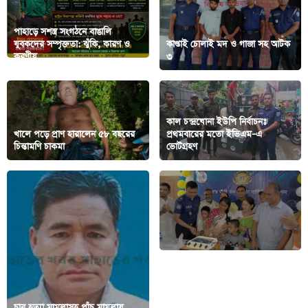
পাহাড়ে সশস্ত্র সংগঠনে বাঙালি
যুবকদের সম্পৃক্ততা: ঝুঁকি, কারণ ও
কাপ্তাই চোলাই মদ ও গাজা সহ আটক
করণীয়
৩
কাল চন্দ্রঘোনা ইউপি নির্বাচনঃ
খালে পড়ে প্রাণ হারালেন ৫৮ বছরের
প্রথমবারের মতো ইভিএম–এ
চিন্তামণি চাকমা
ভোটগ্রহণ
চার হত্যা মামলাসহ পাঁচ মামলায়