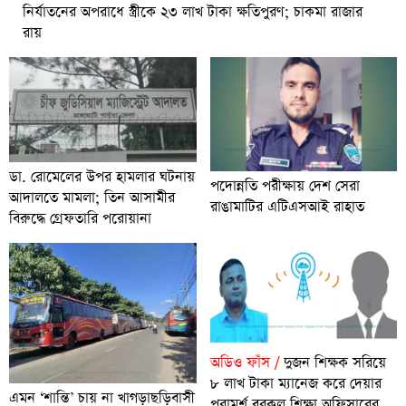
নির্যাতনের অপরাধে স্ত্রীকে ২৩ লাখ টাকা ক্ষতিপুরণ; চাকমা রাজার
রায়
ডা. রোমেলের উপর হামলার ঘটনায়
পদোন্নতি পরীক্ষায় দেশ সেরা
আদালতে মামলা; তিন আসামীর
রাঙামাটির এটিএসআই রাহাত
বিরুদ্ধে গ্রেফতারি পরোয়ানা
অডিও ফাঁস /
দুজন শিক্ষক সরিয়ে
৮ লাখ টাকা ম্যানেজ করে দেয়ার
এমন ‘শান্তি’ চায় না খাগড়াছড়িবাসী
পরামর্শ বরকল শিক্ষা অফিসারের