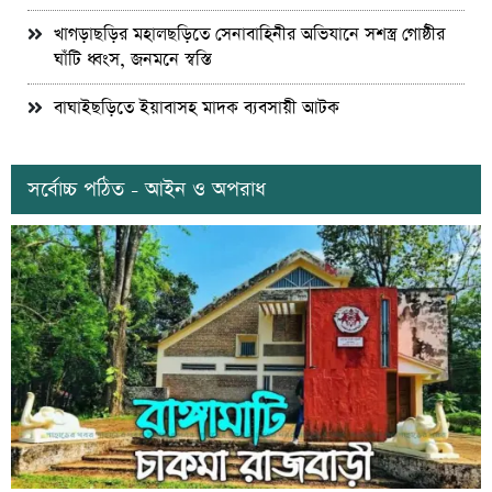
খাগড়াছড়ির মহালছড়িতে সেনাবাহিনীর অভিযানে সশস্ত্র গোষ্ঠীর
ঘাঁটি ধ্বংস, জনমনে স্বস্তি
বাঘাইছড়িতে ইয়াবাসহ মাদক ব্যবসায়ী আটক
সর্বোচ্চ পঠিত - আইন ও অপরাধ