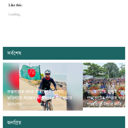
Like this:
Loading...
সর্বশেষ
কক্সবাজার থেকে সাইকেলে নেপাল
রাঙামাটিতে জুলাই গণঅভ্
অভিযানে যাচ্ছেন কাপ্তাইয়ের বীর কুমার
গণভোটের গণরায় বাস্তব
তনচংগ্যা
গণহত্যার বিচার দাবি
জনপ্রিয়