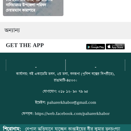
নানিয়ারচর উপজেলা পরিষদ
কাউখালীতে ইপসা’র ৩৭তম
চেয়ারম্যান কারাগারে
প্রতিষ্ঠাবার্ষিকী উদযাপন
অন্যান্য
GET THE APP
-
-
কার্যালয়: বই একাডেমি ভবন, ২য় তলা, বনরূপা (পুলিশ বক্সের বিপরীতে),
রাঙামাটি-৪৫০০।
যোগাযোগ: ০১৮ ১২- ৯০ ৭৯ ৬৫
ইমেইল: paharerkhabor@gmail.com
ফেসবুক: https://web.facebook.com/paharerkhabor
শিরোনাম:
 সাইকেলে নেপাল অভিযানে যাচ্ছেন কাপ্তাইয়ের বীর কুমার তনচংগ্যা