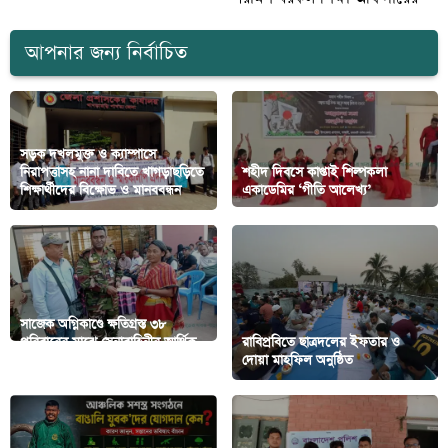
আপনার জন্য নির্বাচিত
সড়ক দখলমুক্ত ও ক্যাম্পাসে
নিরাপত্তাসহ নানা দাবিতে খাগড়াছড়িতে
শহীদ দিবসে কাপ্তাই শিল্পকলা
শিক্ষার্থীদের বিক্ষোভ ও মানববন্ধন
একাডেমির ‘গীতি আলেখ্য’
সাজেক অগ্নিকাণ্ডে ক্ষতিগ্রস্ত ৩৮
পরিবারের মাঝে সেনাবাহিনীর আর্থিক
রাবিপ্রবিতে ছাত্রদলের ইফতার ও
সহায়তা প্রদান
দোয়া মাহফিল অনুষ্ঠিত