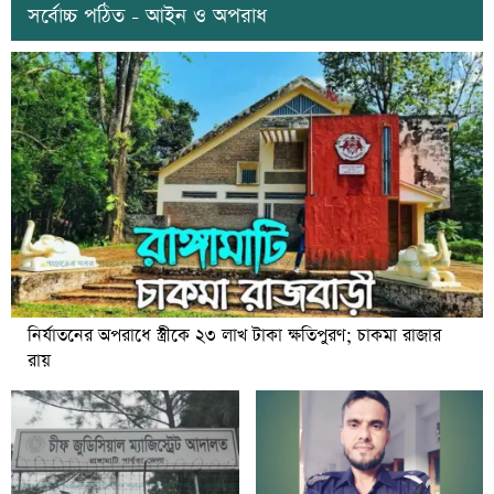
সর্বোচ্চ পঠিত - আইন ও অপরাধ
নির্যাতনের অপরাধে স্ত্রীকে ২৩ লাখ টাকা ক্ষতিপুরণ; চাকমা রাজার
রায়