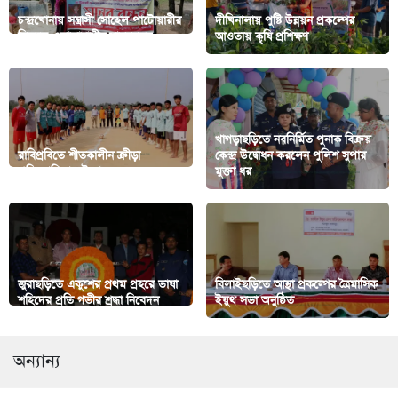
চন্দ্রঘোনায় সন্ত্রাসী সোহেল পাটোয়ারীর
দীঘিনালায় পুষ্টি উন্নয়ন প্রকল্পের
বিরুদ্ধে এলাকাবাসীর মানববন্ধন
আওতায় কৃষি প্রশিক্ষণ
খাগড়াছড়িতে নবনির্মিত পুনাক বিক্রয়
রাবিপ্রবিতে শীতকালীন ক্রীড়া
কেন্দ্র উদ্বোধন করলেন পুলিশ সুপার
প্রতিযোগিতার উদ্বোধন
মুক্তা ধর
জুরাছড়িতে একুশের প্রথম প্রহরে ভাষা
বিলাইছড়িতে আস্থা প্রকল্পের ত্রৈমাসিক
শহিদের প্রতি গভীর শ্রদ্ধা নিবেদন
ইয়ুথ সভা অনুষ্ঠিত
অন্যান্য