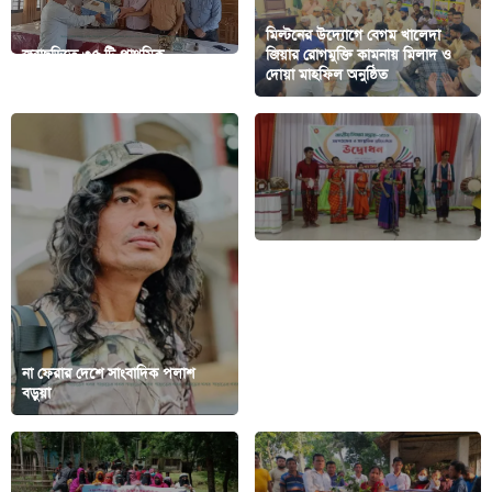
মিল্টনের উদ্যোগে বেগম খালেদা
জুরাছড়িতে ৩৫ টি প্রাথমিক
জিয়ার রোগমুক্তি কামনায় মিলাদ ও
বিদ্যালয়কে ল্যাপটপ বিতরণ
দোয়া মাহফিল অনুষ্ঠিত
না ফেরার দেশে সাংবাদিক পলাশ
জাতীয় শিক্ষা সপ্তাহ উপলক্ষে কাপ্তাইয়ে
বড়ুয়া
সাংস্কৃতিক প্রতিযোগিতা