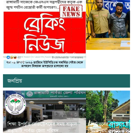
সাজেকে অপহরণের গুজব ছড়িয়ে বিভ্রান্তি
খাগড়াছড়িতে ডিবি পুলি
সৃষ্টির চেষ্টা
দুই যুবক গ্রেপ্তার
জনপ্রিয়
শিক্ষা উপবৃত্তি রেজিস্ট্রেশনের সময় বাড়াল
নির্যাতনের অপরাধে স্ত্র
রাঙামাটি পার্বত্য জেলা পরিষদ
ক্ষতিপুরণ; চাকমা রাজার