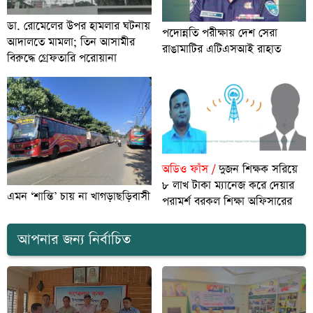
ডা. রোমেলের উপর হামলার ঘটনায়
পদোন্নতি পরীক্ষায় দেশ সেরা
আদালতে মামলা; তিন আসামীর
রাঙামাটির এটিএসআই রাহাত
বিরুদ্ধে গ্রেফতারি পরোয়ানা
অডিও ফাঁস /
দুজন শিক্ষক সরিয়ে
৮ লাখ টাকা ম্যানেজ করে দেয়ার
এমন ‘শান্তি’ চায় না খাগড়াছড়িবাসী
পরামর্শ বরকল শিক্ষা অফিসারের
আপনার জন্য নির্বাচিত