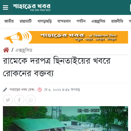
জাতীয়
রাঙামাটি
খাগড়াছড়ি
বান্দরবান
পর্যটন
এক্সক্লুসিভ
রাজনীতি
অ
/
এক্সক্লুসিভ
রামেকে দরপত্র ছিনতাইয়ের খবরে
রোকনের বক্তব্য
পাহাড়ের খবর ডেস্ক।
মে ৯, ২০২২ ৪:৪৯ অপরাহ্ণ