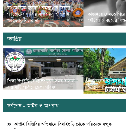
রাঙামাটিতে জুলাই গণঅভ্যুত্থান দিবসে
গণভোটের গণরায় বাস্তবায়ন ও জুলাই
কাপ্তাইয়ে খেলতে গিয়ে 
গণহত্যার বিচার দাবি
পেঁচিয়ে ৫ বছরের শিশুর মৃ
জনপ্রিয়
শিক্ষা উপবৃত্তি রেজিস্ট্রেশনের সময় বাড়াল
নির্যাতনের অপরাধে স্ত্র
রাঙামাটি পার্বত্য জেলা পরিষদ
ক্ষতিপুরণ; চাকমা রাজার
সর্বশেষ - আইন ও অপরাধ
কাপ্তাই বিজিবির অভিযানে বিলাইছড়ি থেকে পরিত্যক্ত বন্দুক