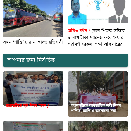
অডিও ফাঁস /
দুজন শিক্ষক সরিয়ে
৮ লাখ টাকা ম্যানেজ করে দেয়ার
এমন ‘শান্তি’ চায় না খাগড়াছড়িবাসী
পরামর্শ বরকল শিক্ষা অফিসারের
আপনার জন্য নির্বাচিত
রাঙামাটিতে কুষ্ঠ দিবস পালন /
মহালছড়িতে আন্তর্জাতিক নারী দিবস
সচেতনতায় কুষ্ঠরোগ নির্মূল করা সম্ভব
পালিত, র‍্যালি ও আলোচনা সভা