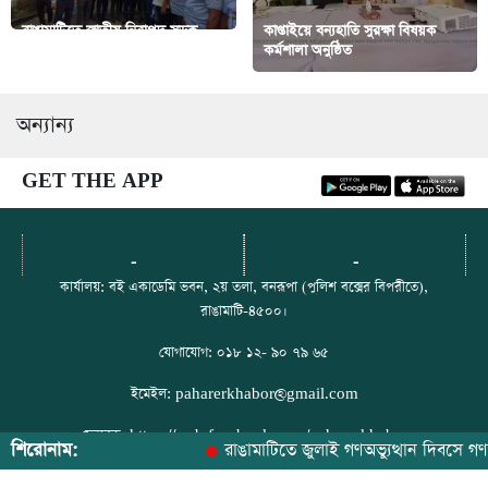
রাঙামাটিতে জাতীয় নিরাপদ সড়ক
কাপ্তাইয়ে বন্যহাতি সুরক্ষা বিষয়ক
দিবস পালিত
কর্মশালা অনুষ্ঠিত
অন্যান্য
GET THE APP
-
-
কার্যালয়: বই একাডেমি ভবন, ২য় তলা, বনরূপা (পুলিশ বক্সের বিপরীতে),
রাঙামাটি-৪৫০০।
যোগাযোগ: ০১৮ ১২- ৯০ ৭৯ ৬৫
ইমেইল: paharerkhabor@gmail.com
ফেসবুক: https://web.facebook.com/paharerkhabor
শিরোনাম:
রাঙামাটিতে জুলাই গণঅভ্যুত্থান দিবসে গণভোট