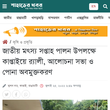
EN
জাতীয়
রাঙামাটি
খাগড়াছড়ি
বান্দরবান
পর্যটন
এক্সক্লুসিভ
রাজনীতি
অ
/
কৃষি ও প্রকৃতি
জাতীয় মৎস্য সপ্তাহ পালন উপলক্ষে
কাপ্তাইয়ে র‍্যালী, আলোচনা সভা ও
পোনা অবমুক্তকরণ
ঝুলন দত্ত, কাপ্তাই, রাঙামাটি
জুলাই ২৫, ২০২২ ৬:৪৯ অপরাহ্ণ