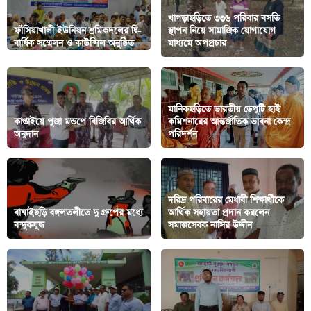
খাগড়াছড়িতে ৩৩৬ পরিবার বসতি
ফাঁসিয়াখালী ইউনিয়ন শ্রমিকদলের দ্বি-
স্থাপন নিয়ে সামাজিক যোগাযোগ
বার্ষিক সম্মেলন ও কাউন্সিল অনুষ্ঠিত
মাধ্যমে অপপ্রচার
মানিকছড়িতে ভারতীয় ডেপুটি হাই
কাপ্তাইয়ে পুজা মন্ডপে বিজিবির আর্থিক
কমিশনারের আন্তর্জাতিক ভাবনা কেন্দ্র
অনুদান
পরিদর্শন
দরিদ্র পরিবারের মেধাবী শিক্ষার্থীকে
বাঘাইছড়ি বঙ্গলতলীতে দু গ্রুপের মধ্যে
আর্থিক সহায়তা প্রদান করলেন
বন্দুকযুদ্ধ
সমাজসেবক নাসির উদ্দীন