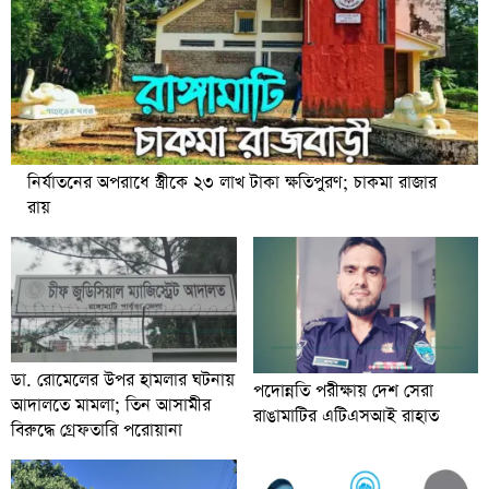
নির্যাতনের অপরাধে স্ত্রীকে ২৩ লাখ টাকা ক্ষতিপুরণ; চাকমা রাজার
রায়
ডা. রোমেলের উপর হামলার ঘটনায়
পদোন্নতি পরীক্ষায় দেশ সেরা
আদালতে মামলা; তিন আসামীর
রাঙামাটির এটিএসআই রাহাত
বিরুদ্ধে গ্রেফতারি পরোয়ানা