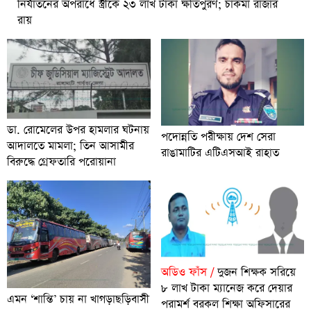
নির্যাতনের অপরাধে স্ত্রীকে ২৩ লাখ টাকা ক্ষতিপুরণ; চাকমা রাজার
রায়
ডা. রোমেলের উপর হামলার ঘটনায়
পদোন্নতি পরীক্ষায় দেশ সেরা
আদালতে মামলা; তিন আসামীর
রাঙামাটির এটিএসআই রাহাত
বিরুদ্ধে গ্রেফতারি পরোয়ানা
অডিও ফাঁস /
দুজন শিক্ষক সরিয়ে
৮ লাখ টাকা ম্যানেজ করে দেয়ার
এমন ‘শান্তি’ চায় না খাগড়াছড়িবাসী
পরামর্শ বরকল শিক্ষা অফিসারের