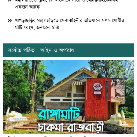
মহালছড়িতে পুলিশের অভিযানে গাঁজা ও মোটরসাইকেলসহ
একজন আটক
খাগড়াছড়ির মহালছড়িতে সেনাবাহিনীর অভিযানে সশস্ত্র গোষ্ঠীর
ঘাঁটি ধ্বংস, জনমনে স্বস্তি
সর্বোচ্চ পঠিত - আইন ও অপরাধ