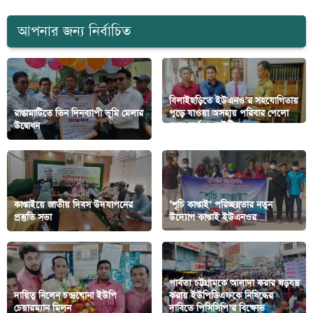
আপনার জন্য নির্বাচিত
বিলাইছড়িতে ইউএনও’র সহযোগিতায়
রাঙামাটিতে তিন দিনব্যাপী ভূমি মেলার
পুড়ে যাওয়া অসহায় পরিবার পেলো
উদ্বোধন
নগদ অর্থ ও ডেউটিন
কাপ্তাইয়ে জাতীয় দিবস উদযাপনের
‘শূচি কাপ্তাই’ পরিচ্ছন্নতার নতুন
প্রস্তুতি সভা
উদ্যোগ কাপ্তাই ইউএনওর
পার্বত্য চট্টগ্রামকে আলাদা করার ষড়যন্ত্র
দায়িত্ব নিলেন চন্দ্রঘোনা ইউপি
করায় ইউপিডিএফকে নিষিদ্ধের
চেয়ারম্যান মিলন
দাবিতে পিসিসিপি’র বিক্ষোভ