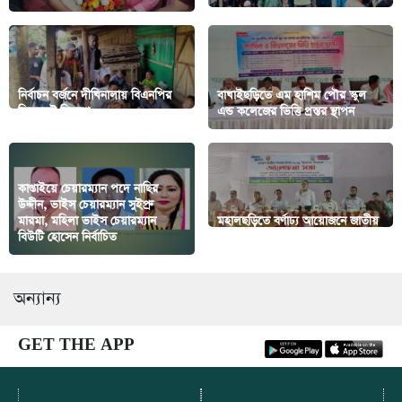
নির্বাচন বর্জনে দীঘিনালায় বিএনপির
বাঘাইছড়িতে এম হাশিম পৌর স্কুল
লিফলেট বিতরণ
এন্ড কলেজের ভিত্তি প্রস্তর স্থাপন
কাপ্তাইয়ে চেয়ারম্যান পদে নাছির
উদ্দীন, ভাইস চেয়ারম্যান সুইপ্রু
মারমা, মহিলা ভাইস চেয়ারম্যান
মহালছড়িতে বর্ণাঢ্য আয়োজনে জাতীয়
বিউটি হোসেন নির্বাচিত
সমবায় দিবস উদযাপন
অন্যান্য
GET THE APP