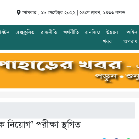
সোমবার , ১৯ সেপ্টেম্বর ২০২২ |
২৪শে শ্রাবণ, ১৪৩৩ বঙ্গাব্দ
র্যটন
এক্সক্লুসিভ
রাজনীতি
অর্থনীতি
এনজিও
উন্নয়ন
আইন 
খবর
অপরাধ
 নিয়োগ’ পরীক্ষা স্থগিত