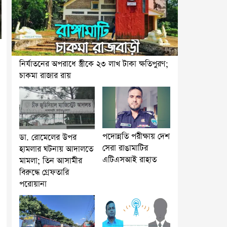
নির্যাতনের অপরাধে স্ত্রীকে ২৩ লাখ টাকা ক্ষতিপুরণ;
চাকমা রাজার রায়
পদোন্নতি পরীক্ষায় দেশ
ডা. রোমেলের উপর
সেরা রাঙামাটির
হামলার ঘটনায় আদালতে
এটিএসআই রাহাত
মামলা; তিন আসামীর
বিরুদ্ধে গ্রেফতারি
পরোয়ানা