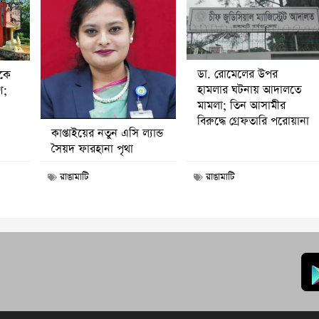
ডা. রোমেলের উপর
ীকে
হামলার ঘটনায় আদালতে
ণ;
মামলা; তিন আসামীর
বিরুদ্ধে গ্রেফতারি পরোয়ানা
কাপ্তাইয়ের নতুন এসি ল্যান্ড
সৈয়দ ফারহানা পৃথা
রাঙামাটি
রাঙামাটি