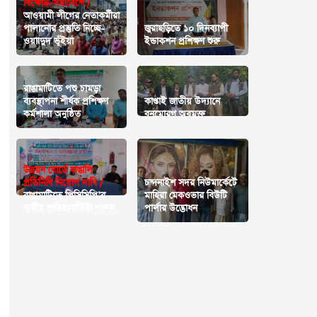
বিক্ষোভ-সমাবেশে /
আওয়ামী লীগের নেতাকর্মীরা
পালানোর প্রস্তুতি নিচ্ছে-
জুরাছড়িতে ১০ দিনব্যাপী
ওয়াাদুদ ভূঁইয়া
ইন্ডাকশন প্রশিক্ষণ শুরু
রাঙামাটিতে পশু চামড়া
ব্যবস্থাপনা শীর্ষক প্রশিক্ষণ
কাপ্তাই জাতীয় উদ্যানে
কর্মশালা অনুষ্ঠিত
বনমোরগ অবমুক্ত
উন্নয়ন বোর্ডে বাঙালি
প্রতিনিধি নিয়োগ দাবি /
চন্দনাইশ সদর নিউমার্কেটে
রাঙামাটিতে পিসিসিপি’র
মাহিরা মেকওভার বিউটি
তৃতীয় প্রতিষ্ঠাবার্ষিকী পালন
পার্লার উদ্ভোধন