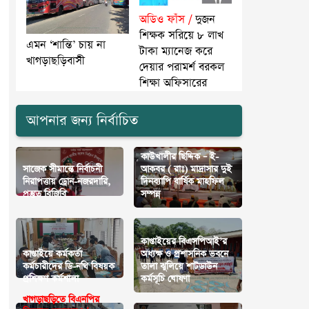
অডিও ফাঁস /
দুজন
শিক্ষক সরিয়ে ৮ লাখ
এমন ‘শান্তি’ চায় না
টাকা ম্যানেজ করে
খাগড়াছড়িবাসী
দেয়ার পরামর্শ বরকল
শিক্ষা অফিসারের
আপনার জন্য নির্বাচিত
কাউখালীর ছিদ্দিক – ই-
সাজেক সীমান্তে নির্বাচনী
আকবর ( রাঃ) মাদ্রাসার দুই
নিরাপত্তায় ড্রোন-নজরদারি,
দিনব্যাপি বার্ষিক মাহফিল
প্রস্তুত বিজিবি
সম্পন্ন
কাপ্তাইয়ের বিএসপিআই’র
কাপ্তাইয়ে কর্মকর্তা
অধ্যক্ষ ও প্রশাসনিক ভবনে
কর্মচারীদের ডি-নথি বিষয়ক
তালা ঝুলিয়ে শাটডাউন
প্রশিক্ষণ কর্মশালা
কর্মসূচি ঘোষণা
খাগড়াছড়িতে বিএনপির