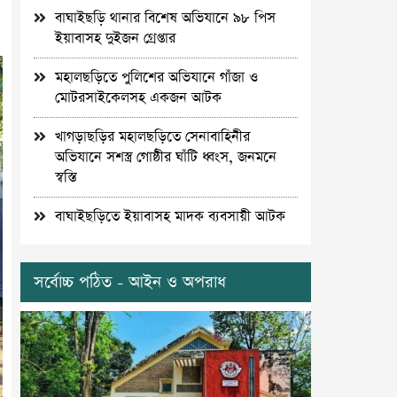
বাঘাইছড়ি থানার বিশেষ অভিযানে ৯৮ পিস
ইয়াবাসহ দুইজন গ্রেপ্তার
মহালছড়িতে পুলিশের অভিযানে গাঁজা ও
মোটরসাইকেলসহ একজন আটক
খাগড়াছড়ির মহালছড়িতে সেনাবাহিনীর
অভিযানে সশস্ত্র গোষ্ঠীর ঘাঁটি ধ্বংস, জনমনে
স্বস্তি
বাঘাইছড়িতে ইয়াবাসহ মাদক ব্যবসায়ী আটক
সর্বোচ্চ পঠিত - আইন ও অপরাধ