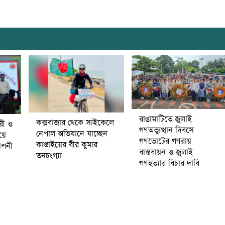
রাঙামাটিতে জুলাই
কক্সবাজার থেকে সাইকেলে
ারী ও
গণঅভ্যুত্থান দিবসে
নেপাল অভিযানে যাচ্ছেন
ষয়ে
গণভোটের গণরায়
কাপ্তাইয়ের বীর কুমার
মাপনী
বাস্তবায়ন ও জুলাই
তনচংগ্যা
গণহত্যার বিচার দাবি