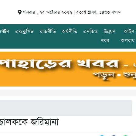
শনিবার , ২২ অক্টোবর ২০২২ |
২৩শে শ্রাবণ, ১৪৩৩ বঙ্গাব্দ
র্যটন
এক্সক্লুসিভ
রাজনীতি
অর্থনীতি
এনজিও
উন্নয়ন
আইন 
খবর
অপরাধ
 চালককে জরিমানা