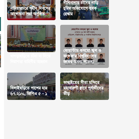
দীঘিনালায় চাঁদের গাড়ি
নানিয়ারচরে শহীদ দিবসের
চুরির অভিযোগে যুবক
আলোচনা সভা অনুষ্ঠিত
গ্রেপ্তার
কোয়ান্টাম কসমো স্কুল ও
খাগড়াছড়িতে চাঁদা না দিতে
কলেজ’র বিশ্ববিদ্যালয়
নিরাপত্তা বাহিনীর আহ্বান
জয়ের অনন্য সাফল্য
কাপ্তাইয়ের সীতা মন্দিরে
বিলাইছড়িতে পাশের হার
মহাবারুণী স্থানে পূর্ণার্থীদের
৬৭.২১%, জিপিএ ৫ – ১
ভীড়