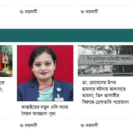
রাঙামাটি
রাঙামাটি
ডা. রোমেলের উপর
ীকে
হামলার ঘটনায় আদালতে
ণ;
মামলা; তিন আসামীর
বিরুদ্ধে গ্রেফতারি পরোয়ানা
কাপ্তাইয়ের নতুন এসি ল্যান্ড
সৈয়দ ফারহানা পৃথা
রাঙামাটি
রাঙামাটি