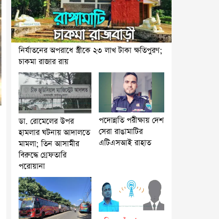
নির্যাতনের অপরাধে স্ত্রীকে ২৩ লাখ টাকা ক্ষতিপুরণ;
চাকমা রাজার রায়
পদোন্নতি পরীক্ষায় দেশ
ডা. রোমেলের উপর
সেরা রাঙামাটির
হামলার ঘটনায় আদালতে
এটিএসআই রাহাত
মামলা; তিন আসামীর
বিরুদ্ধে গ্রেফতারি
পরোয়ানা