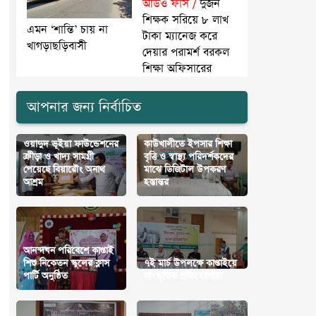
অডিও ফাঁস /
দুজন
শিক্ষক সরিয়ে ৮ লাখ
এমন ‘শান্তি’ চায় না
টাকা ম্যানেজ করে
খাগড়াছড়িবাসী
দেয়ার পরামর্শ বরকল
শিক্ষা অফিসারের
আপনার জন্য নির্বাচিত
ওয়াদুদ ভূইয়া ফাউন্ডেশনের
কাউখালীতে ইপসার শিক্ষা
ক্রীড়া ও খাদ্য সামগ্রী
বৃত্তি ও স্বাস্থ্য পরিদর্শকদের
পেয়েছে বিয়ারৌং অনাথ
মাঝে ডিজিটাল উপকরণ
আশ্রম
হস্তান্তর
আনন্দঘন পরিবেশে কাপ্তাই
শিশু নিকেতন স্কুলের ক্লাস
৭ই মার্চ উপলক্ষে কাপ্তাইয়ে
পার্টি অনুষ্ঠিত
সাংস্কৃতিক প্রতিযোগিতা