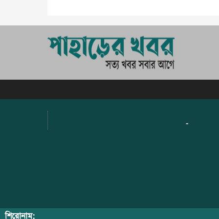
-
শিরোনাম: