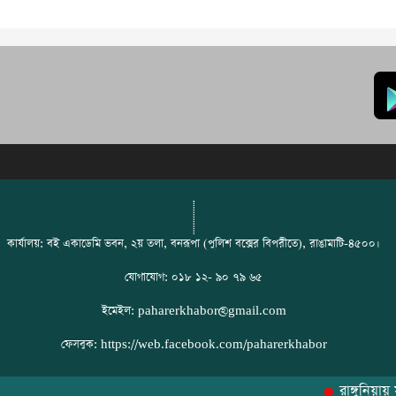
কার্যালয়: বই একাডেমি ভবন, ২য় তলা, বনরূপা (পুলিশ বক্সের বিপরীতে), রাঙামাটি-৪৫০০।
যোগাযোগ: ০১৮ ১২- ৯০ ৭৯ ৬৫
ইমেইল: paharerkhabor@gmail.com
ফেসবুক: https://web.facebook.com/paharerkhabor
রাঙ্গুনিয়ায় সড়ক