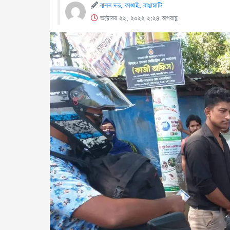
ঝুলন দত্ত, কাপ্তাই, রাঙামাটি
অক্টোবর ২২, ২০২২ ২:২৪ অপরাহ্ণ