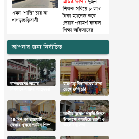
অডিও ফাঁস /
দুজন
শিক্ষক সরিয়ে ৮ লাখ
এমন ‘শান্তি’ চায় না
টাকা ম্যানেজ করে
খাগড়াছড়িবাসী
দেয়ার পরামর্শ বরকল
শিক্ষা অফিসারের
আপনার জন্য নির্বাচিত
বান্দরবানের লামায়
রামগড়ে বিদ্যালয়ের তালা
বিষপানে ব্যক্তির আত্মহত্যা
ভেঙ্গে দুর্ধর্ষ চুরি
জাতীয় দুর্যোগ প্রস্তুতি দিবস
২৪ দিন পর রাঙামাটি
উপলক্ষে কাপ্তাইয়ে র‍্যালী ও
জেলায় খুলছে পর্যটন শিল্প
আলোচনা সভা