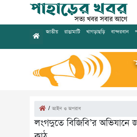
জাতীয়
রাঙামাটি
খাগড়াছড়ি
বান্দরবান
প
/
আইন ও অপরাধ
লংগদুতে বিজিবি’র অভিযানে জ
কাঠ