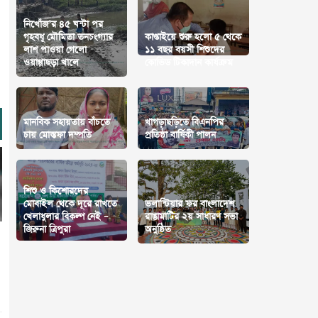
নিখোঁজ’র ৪৫ ঘন্টা পর
গৃহবধূ মৌমিতা তনচংগ্যার
কাপ্তাইয়ে শুরু হলো ৫ থেকে
লাশ পাওয়া গেলো
১১ বছর বয়সী শিশুদের
ওয়াগ্গাছড়া খালে
কোভিড টিকাদান কার্যক্রম
মানবিক সহায়তায় বাঁচতে
খাগড়াছড়িতে বিএনপির
চায় মোস্তফা দম্পতি
প্রতিষ্ঠা বার্ষিকী পালন
শিশু ও কিশোরদের
মোবাইল থেকে দূরে রাখতে
‎ভলান্টিয়ার ফর বাংলাদেশ
খেলাধুলার বিকল্প নেই –
রাঙামাটির ২য় সাধারণ সভা
জিরুনা ত্রিপুরা
অনুষ্ঠিত