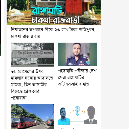
নির্যাতনের অপরাধে স্ত্রীকে ২৩ লাখ টাকা ক্ষতিপুরণ;
চাকমা রাজার রায়
পদোন্নতি পরীক্ষায় দেশ
ডা. রোমেলের উপর
সেরা রাঙামাটির
হামলার ঘটনায় আদালতে
এটিএসআই রাহাত
মামলা; তিন আসামীর
বিরুদ্ধে গ্রেফতারি
পরোয়ানা