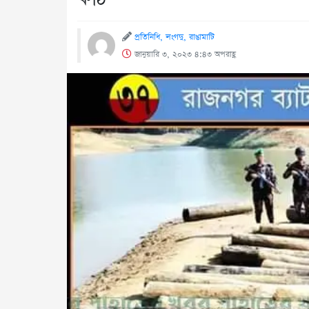
প্রতিনিধি, লংগদু, রাঙামাটি
জানুয়ারি ৩, ২০২৩ ৪:৪৩ অপরাহ্ণ