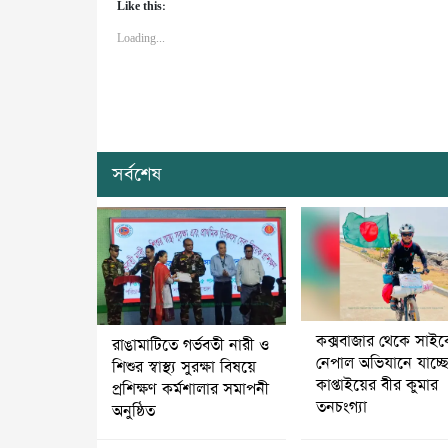
Like this:
Loading...
সর্বশেষ
কক্সবাজার থেকে সাই
রাঙামাটিতে গর্ভবতী নারী ও
নেপাল অভিযানে যাচ্ছ
শিশুর স্বাস্থ্য সুরক্ষা বিষয়ে
কাপ্তাইয়ের বীর কুমার
প্রশিক্ষণ কর্মশালার সমাপনী
তনচংগ্যা
অনুষ্ঠিত