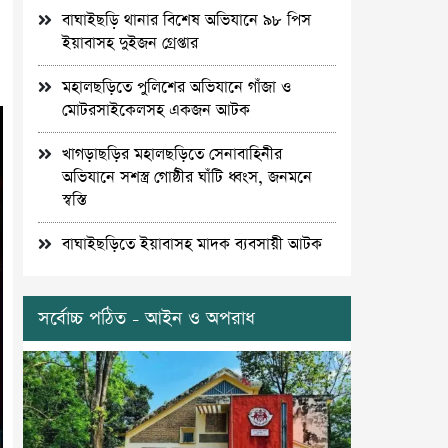
বাঘাইছড়ি থানার বিশেষ অভিযানে ৯৮ পিস
ইয়াবাসহ দুইজন গ্রেপ্তার
মহালছড়িতে পুলিশের অভিযানে গাঁজা ও
মোটরসাইকেলসহ একজন আটক
খাগড়াছড়ির মহালছড়িতে সেনাবাহিনীর
অভিযানে সশস্ত্র গোষ্ঠীর ঘাঁটি ধ্বংস, জনমনে
স্বস্তি
বাঘাইছড়িতে ইয়াবাসহ মাদক ব্যবসায়ী আটক
সর্বোচ্চ পঠিত - আইন ও অপরাধ