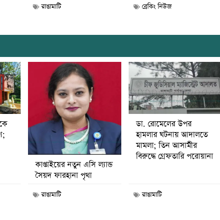
রাঙামাটি
ব্রেকিং নিউজ
ডা. রোমেলের উপর
ীকে
হামলার ঘটনায় আদালতে
ণ;
মামলা; তিন আসামীর
বিরুদ্ধে গ্রেফতারি পরোয়ানা
কাপ্তাইয়ের নতুন এসি ল্যান্ড
সৈয়দ ফারহানা পৃথা
রাঙামাটি
রাঙামাটি