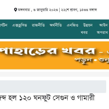
মঙ্গলবার , ৩ জানুয়ারি ২০২৩ |
২২শে শ্রাবণ, ১৪৩৩ বঙ্গাব্দ
র্যটন
এক্সক্লুসিভ
রাজনীতি
অর্থনীতি
এনজিও
উন্নয়ন
আইন 
খবর
অপরাধ
ব্দ হল ১২০ ঘনফুট সেগুন ও গামারী