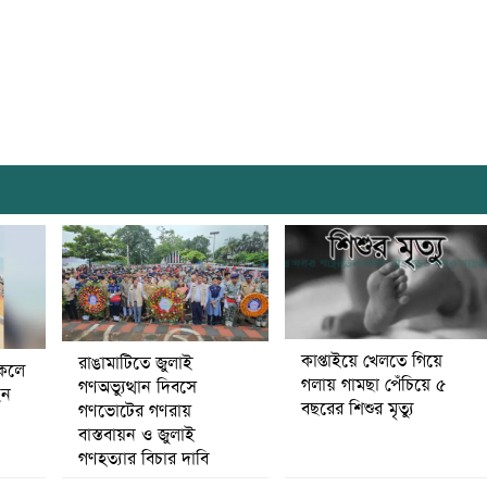
কাপ্তাইয়ে খেলতে গিয়ে
রাঙামাটিতে জুলাই
কেলে
গলায় গামছা পেঁচিয়ে ৫
গণঅভ্যুত্থান দিবসে
েন
বছরের শিশুর মৃত্যু
গণভোটের গণরায়
বাস্তবায়ন ও জুলাই
গণহত্যার বিচার দাবি