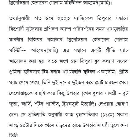
ব্রিগেডিয়ার জেনারেল গোলাম মহিউদ্দিন আহমেদ(মাহি)।
তথ্যানুযায়ী; গত ৬মে ২০২৩ ম্যাজিকেল ত্রিপুরার সন্ধানে
কিশোরী ফুটবলার প্রশিক্ষণ ক্যাম্প পরিদর্শনের সময় খাগড়াছড়ির
মাননীয় রিজিয়ন কমান্ডার ব্রিগেডিয়ার জেনারেল গোলাম
মহিউদ্দিন আহমেদ(মাহি) এর সম্মানে একটি প্রীতি ম্যাচ
আয়োজন করা হয়। এতে অংশ নেন ত্রিপুরা যুব কল্যাণ সংসদ
প্রমিলা ফুটবলার টিম বনাম খাগড়াছড়ি ফুটবল একাডেমি। প্রীতি
ম্যাচ শেষে শেষে, তিনি দুই দলের দুইজন করে মোট চারজন সেরা
খেলোয়াড়কে বাছাই করে কিছু উপহার (খেলাধুলার সামগ্রী – বুট
জুতা, জার্সি, শর্টস প্যান্টস, ট্র্যাকস্যুট ইত্যাদি) দেওয়ার ঘোষণা
দেন। সে প্রতিশ্রুতি অনুযায়ী আজ বৃহস্পতিবার (১১মে) সকাল
সাড়ে ১০টার দিকে খেলোয়াড়দের হাতে উপহার সামগ্রী তুলে দেন
তিনি।