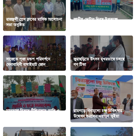
রাজস্থলী প্রেস ক্লাবের মাসিক আলোচনা
জাতীয় ভোটার দিবস উপলক্ষে
সভা অনুষ্ঠিত
কাপ্তাইয়ে র‍্যালি
সাজেকে পূজা মন্ডপ পরিদর্শনে
জুরাছড়িতে উৎসব মূখরভাবে চলছে
সেনাবাহিনী বাঘাইহাট জোন
গণ টিকা
মাতৃভাষা দিবসে দীঘিনালায় র‌্যালি ও
রামগড়ে বিনামূল্যে চক্ষু চিকিৎসার
ছাত্র সমাবেশ
উদ্বোধন করলেন ওয়াদুদ ভূইয়া