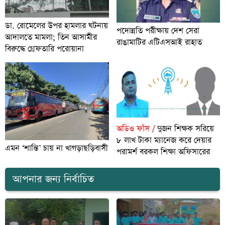
ডা. রোমেলের উপর হামলার ঘটনায়
পদোন্নতি পরীক্ষায় দেশ সেরা
আদালতে মামলা; তিন আসামীর
রাঙামাটির এটিএসআই রাহাত
বিরুদ্ধে গ্রেফতারি পরোয়ানা
অডিও ফাঁস /
দুজন শিক্ষক সরিয়ে
৮ লাখ টাকা ম্যানেজ করে দেয়ার
এমন ‘শান্তি’ চায় না খাগড়াছড়িবাসী
পরামর্শ বরকল শিক্ষা অফিসারের
আপনার জন্য নির্বাচিত