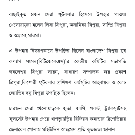
বাছাইকৃত ৪জন সেরা ফুটবলার হিসেবে উপহার পাওয়া
খেলোয়াড়রা হলেন লিসা ত্রিপুরা, অনামিকা ত্রিপুরা, সাম্প্রি ত্রিপুরা
ও ওম্রাসং মারমা।
এ উপহার বিতরণকালে উপস্থিত ছিলেন বাংলাদেশ ত্রিপুরা যুব
কল্যাণ সংসদ(বিটিজেকেএস)’র কেন্দ্রীয় কমিটির সভাপতি
লবলেশ্বর ত্রিপুরা লায়ন, সাধারণ সম্পাদক জয় প্রকাশ
ত্রিপুরা,কিশোরী ফুটবলার প্রশিক্ষণ কর্মসূচির আহবায়ক ও কোচ
জ্যোতিষ বসু ত্রিপুরা উপস্থিত ছিলেন।
চারজন সেরা খেলোয়াড়কে জুতা, জার্সি, প্যান্ট, ট্র্যাকস্যুটসহ
ফুলসেট উপহার পেয়ে খাগড়াছড়ির রিজিয়ন কমান্ডার ব্রিগেডিয়ার
জেনারেল গোলাম মহিউদ্দিন আহমেদ প্রতি কৃতজ্ঞতা জানান