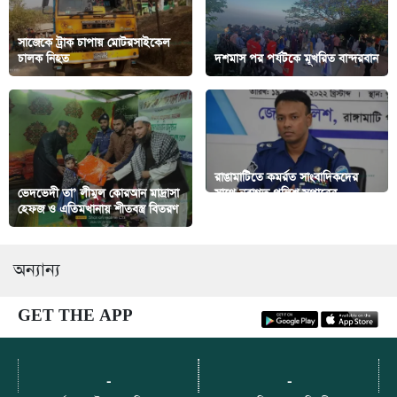
সাজেকে ট্রাক চাপায় মোটরসাইকেল
চালক নিহত
দশমাস পর পর্যটকে মূখরিত বান্দরবান
রাঙামাটিতে কমর্রত সাংবাদিকদের
ভেদভেদী তা’ লীমুল কোরআন মাদ্রাসা
সাথে নবাগত পুলিশ সুপারের
হেফজ ও এতিমখানায় শীতবস্ত্র বিতরণ
মতবিনিময় সভা
অন্যান্য
GET THE APP
-
-