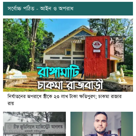
সর্বোচ্চ পঠিত - আইন ও অপরাধ
নির্যাতনের অপরাধে স্ত্রীকে ২৩ লাখ টাকা ক্ষতিপুরণ; চাকমা রাজার
রায়