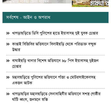
রাঙামাটি পার্বত্য জেলা পরিষদ
ক্ষতিপুরণ; চাকমা রাজার
সর্বশেষ - আইন ও অপরাধ
খাগড়াছড়িতে ডিবি পুলিশের হাতে ইয়াবাসহ দুই যুবক গ্রেপ্তার
কাপ্তাই বিজিবির অভিযানে বিলাইছড়ি থেকে পরিত্যক্ত বন্দুক
উদ্ধার
বাঘাইছড়ি থানার বিশেষ অভিযানে ৯৮ পিস ইয়াবাসহ দুইজন
গ্রেপ্তার
মহালছড়িতে পুলিশের অভিযানে গাঁজা ও মোটরসাইকেলসহ
একজন আটক
খাগড়াছড়ির মহালছড়িতে সেনাবাহিনীর অভিযানে সশস্ত্র গোষ্ঠীর
ঘাঁটি ধ্বংস, জনমনে স্বস্তি