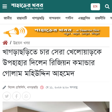
EN
জাতীয়
রাঙামাটি
খাগড়াছড়ি
বান্দরবান
পর্যটন
এক্সক্লুসিভ
রাজনীতি
অ
/
উন্নয়ন খবর
খাগড়াছড়িতে চার সেরা খেলোয়াড়কে
উপহাহার দিলেন রিজিয়ন কমান্ডার
গোলাম মহিউদ্দিন আহমেদ
বিশেষ প্রতিনিধি, খাগড়াছড়ি
মে ১১, ২০২৩ ৬:২০ অপরাহ্ণ