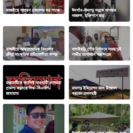
কাপ্তাইয়ে আশ্রয়ন প্রকল্পের ঘর পাচ্ছে
ঈদগাঁও–ঈদগড় সড়কে অপহৃত
আরো ২৬ পরিবার
নজরুল, মুক্তিপণে ছাড়
কাপ্তাইয়ে আন্তঃপ্রাথমিক বিদ্যালয়
বাঘাইছড়ি পৌর নির্বাচনে সতন্ত্র দুই
ক্রীড়া সাংস্কৃতিক প্রতিযোগীতা সম্পন্ন
পার্থীর মনোনয়ন পত্র সংগ্রহ
রাঙামাটিতে ফ্যাসিস্ট আওয়ামী দোসররা
প্রকাশ্য ষড়যন্ত্রে লিপ্ত– বিএনপি-
রামগড় ইমিগ্রেশন কাল উদ্বোধন
জামায়াত
করবেন প্রধানমন্ত্রী