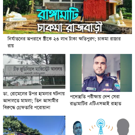
নির্যাতনের অপরাধে স্ত্রীকে ২৩ লাখ টাকা ক্ষতিপুরণ; চাকমা রাজার
রায়
ডা. রোমেলের উপর হামলার ঘটনায়
পদোন্নতি পরীক্ষায় দেশ সেরা
আদালতে মামলা; তিন আসামীর
রাঙামাটির এটিএসআই রাহাত
বিরুদ্ধে গ্রেফতারি পরোয়ানা