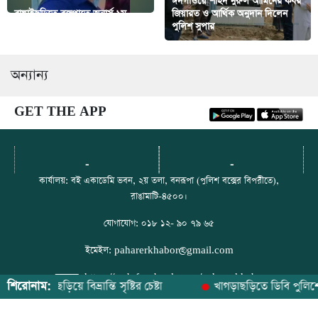
ঈদগাঁওয়ে শহিদ নুরুল আমিনের কবর
বাঘাইছড়িতে বজ্রপাতে অনার্স ১ম
জিয়ারত ও আর্থিক অনুদান দিলেন
বর্ষের ছাত্র অর্কো চাকমা নিহত
পুলিশ সুপার
অন্যান্য
GET THE APP
-
-
কার্যালয়: বই একাডেমি ভবন, ২য় তলা, বনরূপা (পুলিশ বক্সের বিপরীতে),
রাঙামাটি-৪৫০০।
যোগাযোগ: ০১৮ ১২- ৯০ ৭৯ ৬৫
ইমেইল: paharerkhabor@gmail.com
ফেসবুক: https://web.facebook.com/paharerkhabor
শিরোনাম:
ুজব ছড়িয়ে বিভ্রান্তি সৃষ্টির চেষ্টা
খাগড়াছড়িতে ডিবি পুলিশের হাত