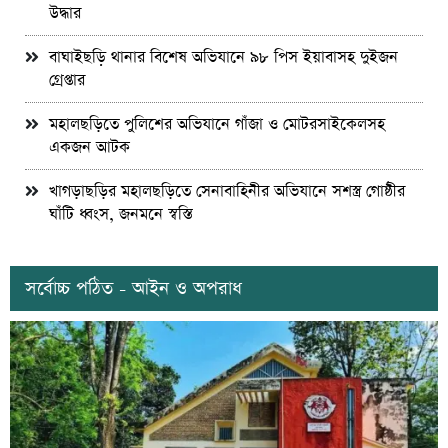
উদ্ধার
বাঘাইছড়ি থানার বিশেষ অভিযানে ৯৮ পিস ইয়াবাসহ দুইজন
গ্রেপ্তার
মহালছড়িতে পুলিশের অভিযানে গাঁজা ও মোটরসাইকেলসহ
একজন আটক
খাগড়াছড়ির মহালছড়িতে সেনাবাহিনীর অভিযানে সশস্ত্র গোষ্ঠীর
ঘাঁটি ধ্বংস, জনমনে স্বস্তি
সর্বোচ্চ পঠিত - আইন ও অপরাধ