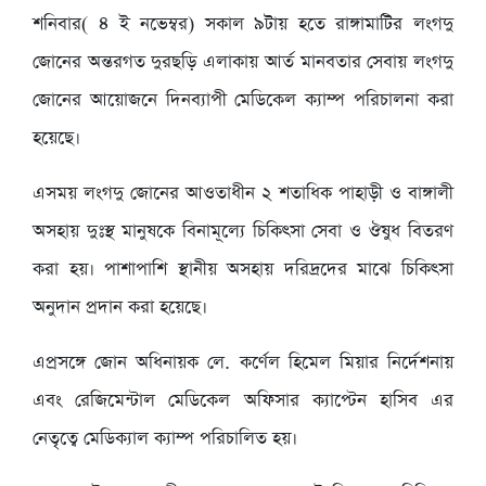
শনিবার( ৪ ই নভেম্বর) সকাল ৯টায় হতে রাঙ্গামাটির লংগদু
জোনের অন্তরগত দুরছড়ি এলাকায় আর্ত মানবতার সেবায় লংগদু
জোনের আয়োজনে দিনব্যাপী মেডিকেল ক্যাম্প পরিচালনা করা
হয়েছে।
এসময় লংগদু জোনের আওতাধীন ২ শতাধিক পাহাড়ী ও বাঙ্গালী
অসহায় দুঃস্থ মানুষকে বিনামূল্যে চিকিৎসা সেবা ও ঔষুধ বিতরণ
করা হয়। পাশাপাশি স্থানীয় অসহায় দরিদ্রদের মাঝে চিকিৎসা
অনুদান প্রদান করা হয়েছে।
এপ্রসঙ্গে জোন অধিনায়ক লে. কর্ণেল হিমেল মিয়ার নির্দেশনায়
এবং রেজিমেন্টাল মেডিকেল অফিসার ক্যাপ্টেন হাসিব এর
নেতৃত্বে মেডিক্যাল ক্যাম্প পরিচালিত হয়।