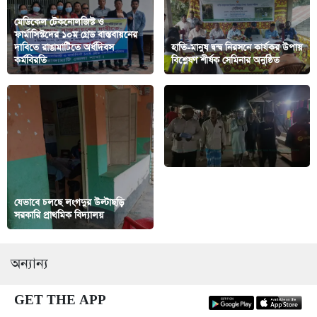
মেডিকেল টেকনোলজিস্ট ও
ফার্মাসিস্টদের ১০ম গ্রেড বাস্তবায়নের
দাবিতে রাঙামাটিতে অর্ধদিবস
হাতি-মানুষ দ্বন্দ্ব নিরসনে কার্যকর উপায়
কর্মবিরতি
বিশ্লেষণ শীর্ষক সেমিনার অনুষ্ঠিত
যেভাবে চলছে লংগদুর উল্টাছড়ি
রাঙামাটির নানিয়ারচরে জামায়াতে
সরকারি প্রাথমিক বিদ্যালয়
ইসলামীর নির্বাচনী গণসংযোগ
অন্যান্য
GET THE APP