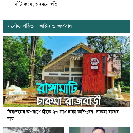
ঘাঁটি ধ্বংস, জনমনে স্বস্তি
সর্বোচ্চ পঠিত - আইন ও অপরাধ
নির্যাতনের অপরাধে স্ত্রীকে ২৩ লাখ টাকা ক্ষতিপুরণ; চাকমা রাজার
রায়