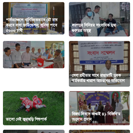
পার্বত্যাঞ্চলে বানিজ্যিকভাবে মৌ চাষ
করবে বাসা ফাউন্ডেশন; সুবিধা পাবে
লংগদুর সিনিয়র সাংবাদিক মুছা
৫০০০ চাষী
গুরুতর অসুস্থ
জাবারাং কল্যাণ সমিতির উদ্যোগে
দীঘিনালায় বন্যায় ক্ষতিগ্রস্তদের
সেবা গ্রহীতার সাথে রাঙামাটি দুদক
সহায়তা প্রদান
কর্মকর্তার খারাপ আচরণের অভিযোগ
বিজয় দিবসে কাপ্তাই ৪১ বিজিবি’র
ভালো নেই জুরাছড়ি শিশুপার্ক
অনুদান প্রদান