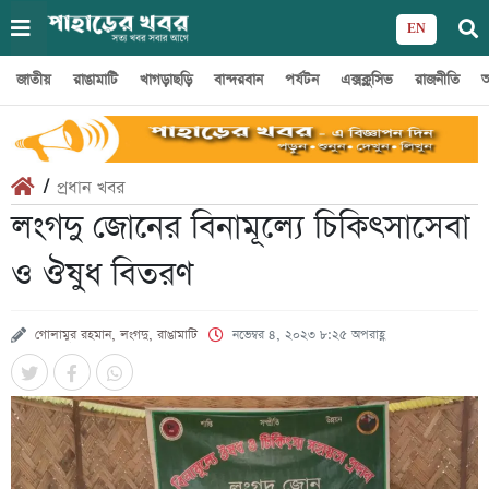
EN
জাতীয়
রাঙামাটি
খাগড়াছড়ি
বান্দরবান
পর্যটন
এক্সক্লুসিভ
রাজনীতি
অ
/
প্রধান খবর
লংগদু জোনের বিনামূল্যে চিকিৎসাসেবা
ও ঔষুধ বিতরণ
গোলামুর রহমান, লংগদু, রাঙামাটি
নভেম্বর ৪, ২০২৩ ৮:২৫ অপরাহ্ণ