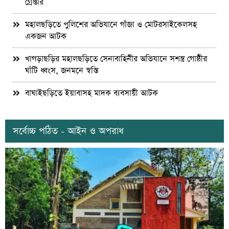
গ্রেপ্তার
মহালছড়িতে পুলিশের অভিযানে গাঁজা ও মোটরসাইকেলসহ
একজন আটক
খাগড়াছড়ির মহালছড়িতে সেনাবাহিনীর অভিযানে সশস্ত্র গোষ্ঠীর
ঘাঁটি ধ্বংস, জনমনে স্বস্তি
বাঘাইছড়িতে ইয়াবাসহ মাদক ব্যবসায়ী আটক
সর্বোচ্চ পঠিত - আইন ও অপরাধ