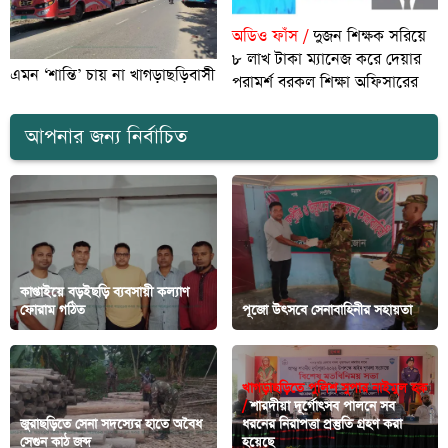
অডিও ফাঁস /
দুজন শিক্ষক সরিয়ে
৮ লাখ টাকা ম্যানেজ করে দেয়ার
এমন ‘শান্তি’ চায় না খাগড়াছড়িবাসী
পরামর্শ বরকল শিক্ষা অফিসারের
আপনার জন্য নির্বাচিত
কাপ্তাইয়ে বড়ইছড়ি ব্যবসায়ী কল্যাণ
ফোরাম গঠিত
পূজো উৎসবে সেনাবাহিনীর সহায়তা
খাগড়াছড়িতে পুলিশ সুপার নাইমুল হক
/
শারদীয়া দূর্গোৎসব পালনে সব
জুরাছড়িতে সেনা সদস্যের হাতে অবৈধ
ধরনের নিরাপত্তা প্রস্তুতি গ্রহণ করা
সেগুন কাঠ জব্দ
হয়েছে