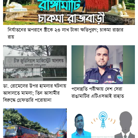
নির্যাতনের অপরাধে স্ত্রীকে ২৩ লাখ টাকা ক্ষতিপুরণ; চাকমা রাজার
রায়
ডা. রোমেলের উপর হামলার ঘটনায়
পদোন্নতি পরীক্ষায় দেশ সেরা
আদালতে মামলা; তিন আসামীর
রাঙামাটির এটিএসআই রাহাত
বিরুদ্ধে গ্রেফতারি পরোয়ানা