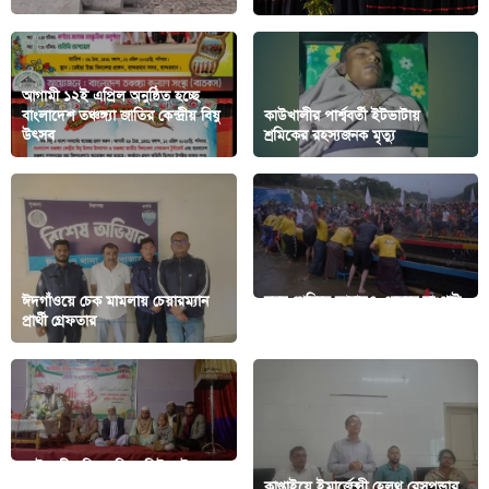
আগামী ১২ই এপ্রিল অনুষ্ঠিত হচ্ছে
বাংলাদেশ তঞ্চঙ্গ্যা জাতির কেন্দ্রীয় বিষু
কাউখালীর পার্শ্ববর্তী ইটভাটায়
উৎসব
শ্রমিকের রহস্যজনক মৃত্যু
‎ঈদগাঁওয়ে চেক মামলায় চেয়ারম্যান
বছর পেরিয়ে আবারও এসেছে সাংগ্রাই;
প্রার্থী গ্রেফতার
বান্দরবানে উৎসবের আমেজ
কাউখালীর ঘিলাছড়ি জামিউল উলুম
আল ইসলামিয়া মাদরাসার বার্ষিক
কাপ্তাইয়ে ইমার্জেন্সী হেলথ রেসপন্ডার