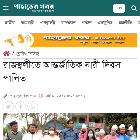
EN
জাতীয়
রাঙামাটি
খাগড়াছড়ি
বান্দরবান
পর্যটন
এক্সক্লুসিভ
রাজনীতি
অ
/
ব্রেকিং নিউজ
রাজস্থলীতে আন্তর্জাতিক নারী দিবস
পালিত
পাহাড়ের খবর ডেস্ক
মার্চ ৮, ২০২২ ৩:৫১ অপরাহ্ণ