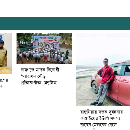
রামগড়ে মাদক বিরোধী
‘ম্যারাথন দৌড়
িশের
প্রতিযোগীতা’ অনুষ্ঠিত
বক
রাঙ্গুনিয়ায় সড়ক দূর্ঘটনায়
কাপ্তাইয়ের ইউপি সদস্য
নাছের মেম্বারের ছেলে