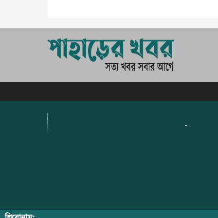
-
শিরোনাম: