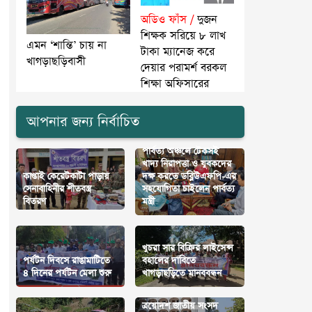
অডিও ফাঁস /
দুজন
শিক্ষক সরিয়ে ৮ লাখ
এমন ‘শান্তি’ চায় না
টাকা ম্যানেজ করে
খাগড়াছড়িবাসী
দেয়ার পরামর্শ বরকল
শিক্ষা অফিসারের
আপনার জন্য নির্বাচিত
পার্বত্য অঞ্চলে টেকসই
খাদ্য নিরাপত্তা ও যুবকদের
কাপ্তাই কেরেটকাটা পাড়ায়
দক্ষ করতে ডব্লিউএফপি-এর
সেনাবাহিনীর শীতবস্ত্র
সহযোগিতা চাইলেন পার্বত্য
বিতরণ
মন্ত্রী
খুচরা সার বিক্রির লাইসেন্স
পর্যটন দিবসে রাঙামাটিতে
বহালের দাবিতে
৪ দিনের পর্যটন মেলা শুরু
খাগড়াছড়িতে মানববন্ধন
ত্রয়োদশ জাতীয় সংসদ