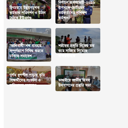
নির্বাচন ও গণভোট–২০২৬
চিৎমরমে উন্নয়নমূলক
উপলক্ষে ভোটগ্রহণ
কর্মকান্ড পরিদর্শন ও উঠান
কর্মকর্তাদের প্রশিক্ষণ
বৈঠকে ইউএনও
কর্মশালা
‘আদিবাসী’ শব্দ ব্যবহার
শরতের প্রকৃতি নিজের মত
সম্পূর্ণরূপে নিষিদ্ধ করতে
করে সাজিয়ে দিয়েছে
ঢাবিতে সমাবেশ
বান্দরবানকে
দুর্গম ধুপশীল পাড়ায় কৃতি
শিক্ষার্থীদের সংবর্ধনা ও
কাপ্তাইয়ে জাতীয় দিবস
অভিভাবক সমাবেশ
উদযাপনের প্রস্তুতি সভা