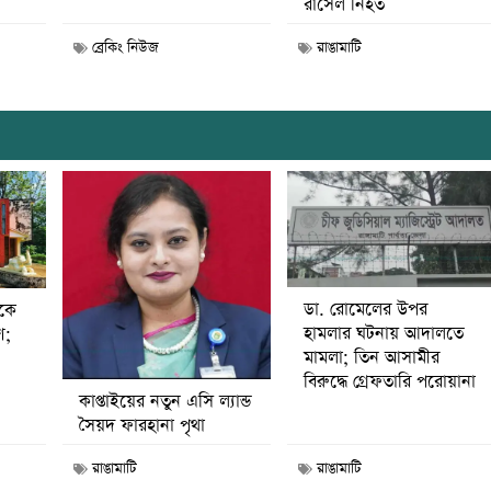
রাসেল নিহত
ব্রেকিং নিউজ
রাঙামাটি
ডা. রোমেলের উপর
ীকে
হামলার ঘটনায় আদালতে
ণ;
মামলা; তিন আসামীর
বিরুদ্ধে গ্রেফতারি পরোয়ানা
কাপ্তাইয়ের নতুন এসি ল্যান্ড
সৈয়দ ফারহানা পৃথা
রাঙামাটি
রাঙামাটি