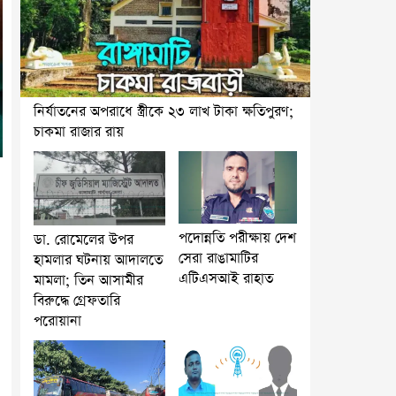
নির্যাতনের অপরাধে স্ত্রীকে ২৩ লাখ টাকা ক্ষতিপুরণ;
চাকমা রাজার রায়
পদোন্নতি পরীক্ষায় দেশ
ডা. রোমেলের উপর
সেরা রাঙামাটির
হামলার ঘটনায় আদালতে
এটিএসআই রাহাত
মামলা; তিন আসামীর
বিরুদ্ধে গ্রেফতারি
পরোয়ানা