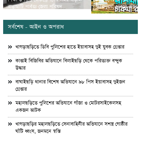
রাঙামাটি পার্বত্য জেলা পরিষদ
ক্ষতিপুরণ; চাকমা রাজার
সর্বশেষ - আইন ও অপরাধ
খাগড়াছড়িতে ডিবি পুলিশের হাতে ইয়াবাসহ দুই যুবক গ্রেপ্তার
কাপ্তাই বিজিবির অভিযানে বিলাইছড়ি থেকে পরিত্যক্ত বন্দুক
উদ্ধার
বাঘাইছড়ি থানার বিশেষ অভিযানে ৯৮ পিস ইয়াবাসহ দুইজন
গ্রেপ্তার
মহালছড়িতে পুলিশের অভিযানে গাঁজা ও মোটরসাইকেলসহ
একজন আটক
খাগড়াছড়ির মহালছড়িতে সেনাবাহিনীর অভিযানে সশস্ত্র গোষ্ঠীর
ঘাঁটি ধ্বংস, জনমনে স্বস্তি