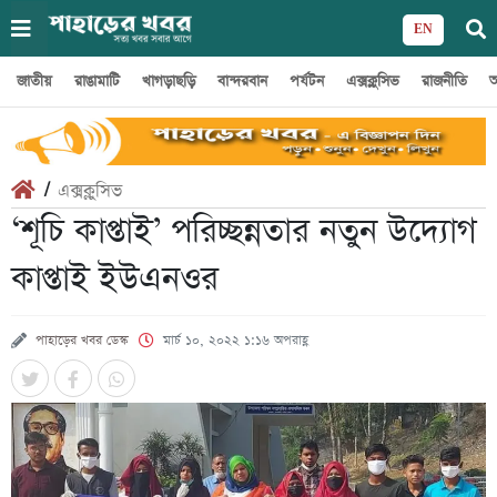
EN
জাতীয়
রাঙামাটি
খাগড়াছড়ি
বান্দরবান
পর্যটন
এক্সক্লুসিভ
রাজনীতি
অ
/
এক্সক্লুসিভ
‘শূচি কাপ্তাই’ পরিচ্ছন্নতার নতুন উদ্যোগ
কাপ্তাই ইউএনওর
পাহাড়ের খবর ডেস্ক
মার্চ ১০, ২০২২ ১:১৬ অপরাহ্ণ