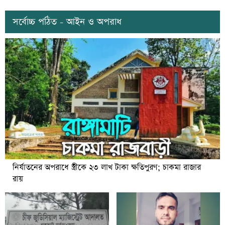
সর্বোচ্চ পঠিত - আইন ও অপরাধ
নির্যাতনের অপরাধে স্ত্রীকে ২৩ লাখ টাকা ক্ষতিপুরণ; চাকমা রাজার
রায়