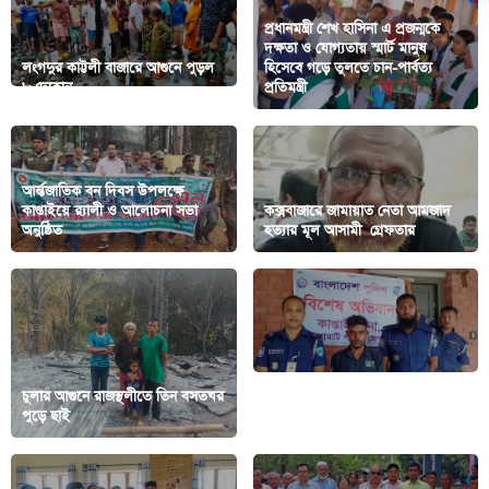
প্রধানমন্ত্রী শেখ হাসিনা এ প্রজন্মকে
দক্ষতা ও যোগ্যতায় স্মার্ট মানুষ
লংগদুর কাট্টলী বাজারে আগুনে পুড়ল
হিসেবে গড়ে তুলতে চান-পার্বত্য
৮ দোকান
প্রতিমন্ত্রী
আর্ন্তজাতিক বন দিবস উপলক্ষে
কাপ্তাইয়ে র‍্যালী ও আলোচনা সভা
কক্সবাজারে জামায়াত নেতা আমজাদ
অনুষ্ঠিত
হত্যার মূল আসামী গ্রেফতার
চুলার আগুনে রাজস্থলীতে তিন বসতঘর
কাপ্তাই থানা পুলিশের অভিযানে
পুড়ে ছাই
নরসিংদী থেকে আটক হল আসামী