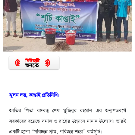
ঝুলন দত্ত, কাপ্তাই প্রতিনিধি।
জাতির পিতা বঙ্গবন্ধু শেখ মুজিবুর রহমান এর জন্মশতবর্ষে
সরকারের রয়েছে সমাজ ও রাষ্ট্রের উন্নয়নে নানান উদ্যোগ। তারই
একটি হলো “পরিচ্ছন্ন গ্রাম, পরিচ্ছন্ন শহর” কর্মসূচি।