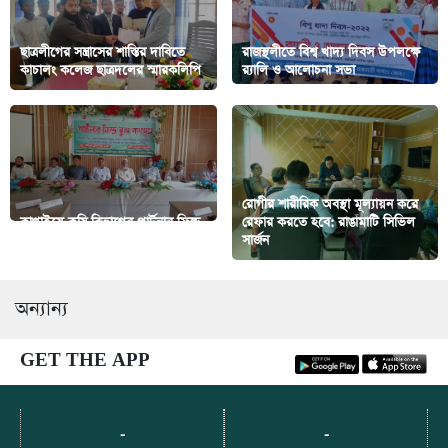
ছাত্রলীগের সন্ত্রাসের শাস্তির দাবিতে
রাজস্থলীতে বিশ্ব খাদ্য দিবস উপলক্ষে
কাচালং কলেজ ছাত্রদলের স্মারকলিপি
র‍্যালি ও আলোচনা সভা
রোগীর শারীরিক অবস্থা মূল্যায়ন করে
কাপ্তাইয়ে কৃষি বিভাগের পার্টনার ফিল্ড
রেফার করতে হবে: রাঙামাটি সিভিল
কংগ্রেস এর উদ্বোধনী অনুষ্ঠান
সার্জন
অন্যান্য
GET THE APP
-
-