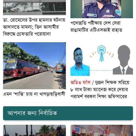
ডা. রোমেলের উপর হামলার ঘটনায়
পদোন্নতি পরীক্ষায় দেশ সেরা
আদালতে মামলা; তিন আসামীর
রাঙামাটির এটিএসআই রাহাত
বিরুদ্ধে গ্রেফতারি পরোয়ানা
অডিও ফাঁস /
দুজন শিক্ষক সরিয়ে
৮ লাখ টাকা ম্যানেজ করে দেয়ার
এমন ‘শান্তি’ চায় না খাগড়াছড়িবাসী
পরামর্শ বরকল শিক্ষা অফিসারের
আপনার জন্য নির্বাচিত