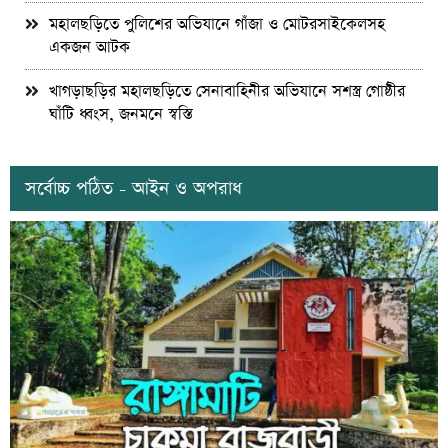
মহালছড়িতে পুলিশের অভিযানে গাঁজা ও মোটরসাইকেলসহ
একজন আটক
খাগড়াছড়ির মহালছড়িতে সেনাবাহিনীর অভিযানে সশস্ত্র গোষ্ঠীর
ঘাঁটি ধ্বংস, জনমনে স্বস্তি
সর্বোচ্চ পঠিত - আইন ও অপরাধ