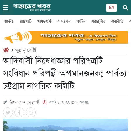
EN
জাতীয়
রাঙামাটি
খাগড়াছড়ি
বান্দরবান
পর্যটন
এক্সক্লুসিভ
রাজনীতি
অ
/
ক্ষুদ্র নৃ-গোষ্ঠী
আদিবাসী নিষেধাজ্ঞার পরিপত্রটি
সংবিধান পরিপন্থী অপমানজনক; পার্বত্য
চট্টগ্রাম নাগরিক কমিটি
হিমেল চাকমা, রাঙামাটি
আগস্ট ১, ২০২২ ৫:০০ অপরাহ্ণ