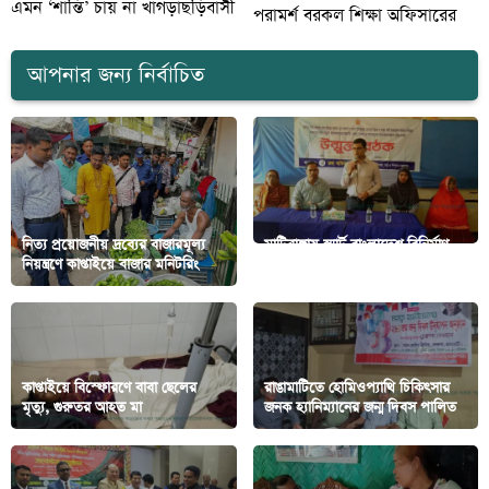
এমন ‘শান্তি’ চায় না খাগড়াছড়িবাসী
পরামর্শ বরকল শিক্ষা অফিসারের
আপনার জন্য নির্বাচিত
নিত্য প্রয়োজনীয় দ্রব্যের বাজারমূল্য
মাটিরাঙ্গায় স্মার্ট বাংলাদেশ বিনির্মাণ
নিয়ন্ত্রণে কাপ্তাইয়ে বাজার মনিটরিং
শীর্ষক উন্মুক্ত বৈঠক
কাপ্তাইয়ে বিস্ফোরণে বাবা ছেলের
রাঙামাটিতে হোমিওপ্যাথি চিকিৎসার
মৃত্যু, গুরুতর আহত মা
জনক হ্যানিম্যানের জন্ম দিবস পালিত