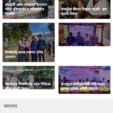
রাঙামাটি জেলা পরিষদের উদ্যোগে
শহীদ মুক্তিযোদ্ধা ও পরিবারদের
স্বাভাবিক জীবনে ফিরতে পারেনি ফুল
সংবর্ধনা
কুমারি চাকমা
কাউখালীতে আশিকার আস্থা প্রকল্পের
বিলাইছড়ি থানায় নবাগত ওসির
ত্রৈমাসিক ইয়ুথ গ্রুপের সক্রিয়করণ
যোগদান
সভা অনুষ্ঠিত
ঈদগাঁওয়ে শিক্ষার্থীদের মাঝে শিবিরের
লংগদুতে জাতীয়তাবাদী তাঁতী দলের
ক্রীড়া সামগ্রী বিতরণ
৪৫তম প্রতিষ্ঠা বার্ষিকী উযাপন
অন্যান্য