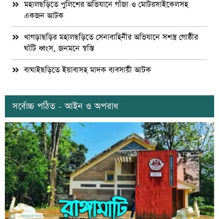
মহালছড়িতে পুলিশের অভিযানে গাঁজা ও মোটরসাইকেলসহ
একজন আটক
খাগড়াছড়ির মহালছড়িতে সেনাবাহিনীর অভিযানে সশস্ত্র গোষ্ঠীর
ঘাঁটি ধ্বংস, জনমনে স্বস্তি
বাঘাইছড়িতে ইয়াবাসহ মাদক ব্যবসায়ী আটক
সর্বোচ্চ পঠিত - আইন ও অপরাধ