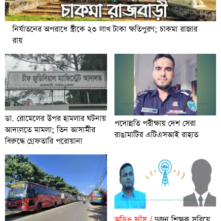
নির্যাতনের অপরাধে স্ত্রীকে ২৩ লাখ টাকা ক্ষতিপুরণ; চাকমা রাজার
রায়
ডা. রোমেলের উপর হামলার ঘটনায়
পদোন্নতি পরীক্ষায় দেশ সেরা
আদালতে মামলা; তিন আসামীর
রাঙামাটির এটিএসআই রাহাত
বিরুদ্ধে গ্রেফতারি পরোয়ানা
অডিও ফাঁস /
দুজন শিক্ষক সরিয়ে