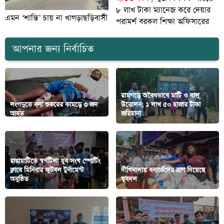
৮ লাখ টাকা ম্যানেজ করে দেয়ার
এমন ‘শান্তি’ চায় না খাগড়াছড়িবাসী
পরামর্শ বরকল শিক্ষা অফিসারের
আপনার জন্য নির্বাচিত
রামগড়ে অবৈধভাবে মাটি ও বালু
লংগদুতে বন্য শুকরের কামড়ে ৩ জন
উত্তোলন; ১ লাখ ৫০ হাজার টাকা
আহত
জরিমানা
রাঙামাটিতে স্বর্ণটিলা যুব সংঘ স্পোর্টিং
ক্লাবে‎ মিনিবার ফুটবল টুর্নামেন্ট
দীঘিনালায় বন্যার্তদের ত্রাণ দিয়েছে
অনুষ্ঠিত
যুবদল