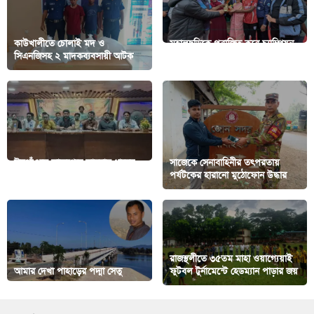
কাউখালীতে চোলাই মদ ও
মহালছড়িকে পরাজিত করে চ্যাম্পিয়ন
সিএনজিসহ ২ মাদকব্যবসায়ী আটক
মাটিরাঙ্গা অনুর্ধ্ব-১৭ দল
ঈদগাঁওয়ে তারুণ্যের ভাবনায় ধানের
সাজেকে সেনাবাহিনীর তৎপরতায়
শীষ শীর্ষক মতবিনিময় সভা
পর্যটকের হারানো মুঠোফোন উদ্ধার
রাজস্থলীতে ৩৫তম মাহা ওয়াগ্যেয়াই
আমার দেখা পাহাড়ের পদ্মা সেতু
ফুটবল টুর্নামেন্টে হেডম্যান পাড়ার জয়