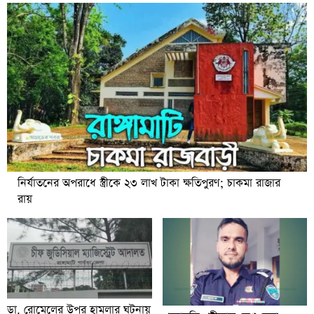
নির্যাতনের অপরাধে স্ত্রীকে ২৩ লাখ টাকা ক্ষতিপুরণ; চাকমা রাজার
রায়
ডা. রোমেলের উপর হামলার ঘটনায়