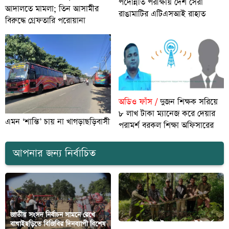
পদোন্নতি পরীক্ষায় দেশ সেরা
আদালতে মামলা; তিন আসামীর
রাঙামাটির এটিএসআই রাহাত
বিরুদ্ধে গ্রেফতারি পরোয়ানা
অডিও ফাঁস /
দুজন শিক্ষক সরিয়ে
৮ লাখ টাকা ম্যানেজ করে দেয়ার
এমন ‘শান্তি’ চায় না খাগড়াছড়িবাসী
পরামর্শ বরকল শিক্ষা অফিসারের
আপনার জন্য নির্বাচিত
জাতীয় সংসদ নির্বাচন সামনে রেখে
বাঘাইছড়িতে বিজিবির দিনব্যাপী বিশেষ
কাপ্তাই জাতীয় উদ্যানে ১১ ফুট দৈর্ঘ্যের