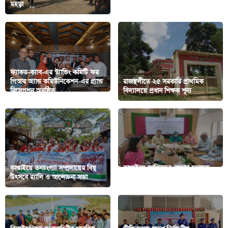
মহড়া
অজগর অবমুক্ত
ফ্যাকড-ক্যাব-এর স্ট্যান্ডিং কমিটি ফর
পিআর অ্যান্ড কমিউনিকেশন-এর গ্র্যান্ড
রাজস্থলীতে ২৫ সরকারি প্রাথমিক
রিসেপশন অনুষ্ঠিত
বিদ্যালয়ে প্রধান শিক্ষক শূন্য
কাপ্তাইয়ে তনচংগ্যা সম্প্রদায়ের বিষু
কাপ্তাইয়ে আশিকা’র জেন্ডার সহায়ক
উৎসবে র‍্যালি ও আলোচনা সভা
বিষয়ক দিনব্যাপী প্রশিক্ষণ