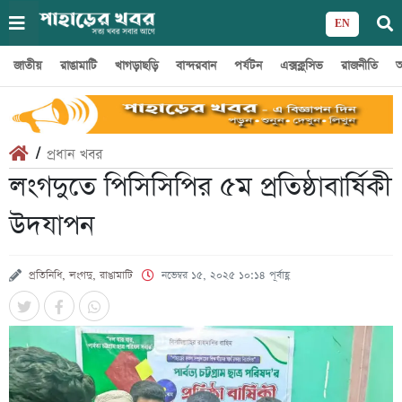
EN
জাতীয়
রাঙামাটি
খাগড়াছড়ি
বান্দরবান
পর্যটন
এক্সক্লুসিভ
রাজনীতি
অ
/
প্রধান খবর
লংগদুতে পিসিসিপির ৫ম প্রতিষ্ঠাবার্ষিকী
উদযাপন
প্রতিনিধি, লংগদু, রাঙামাটি
নভেম্বর ১৫, ২০২৫ ১০:১৪ পূর্বাহ্ণ