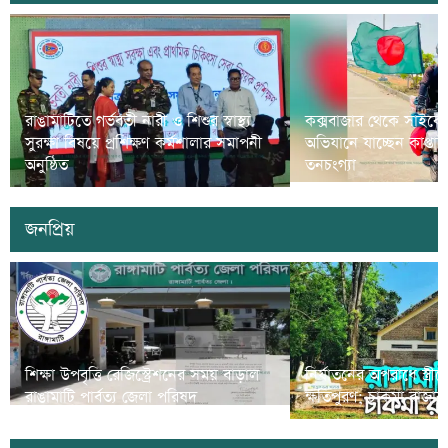
রাঙামাটিতে গর্ভবতী নারী ও শিশুর স্বাস্থ্য
কক্সবাজার থেকে সাইকে
সুরক্ষা বিষয়ে প্রশিক্ষণ কর্মশালার সমাপনী
অভিযানে যাচ্ছেন কাপ্তা
অনুষ্ঠিত
তনচংগ্যা
জনপ্রিয়
শিক্ষা উপবৃত্তি রেজিস্ট্রেশনের সময় বাড়াল
নির্যাতনের অপরাধে স্ত্র
রাঙামাটি পার্বত্য জেলা পরিষদ
ক্ষতিপুরণ; চাকমা রাজার