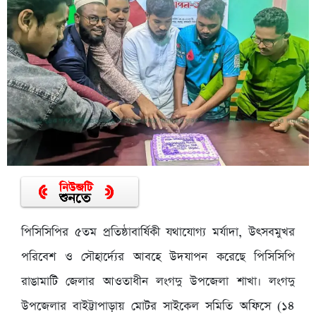
পিসিসিপির ৫তম প্রতিষ্ঠাবার্ষিকী যথাযোগ্য মর্যাদা, উৎসবমুখর
পরিবেশ ও সৌহার্দ্যের আবহে উদযাপন করেছে পিসিসিপি
রাঙামাটি জেলার আওতাধীন লংগদু উপজেলা শাখা। লংগদু
উপজেলার বাইট্টাপাড়ায় মোটর সাইকেল সমিতি অফিসে (১৪