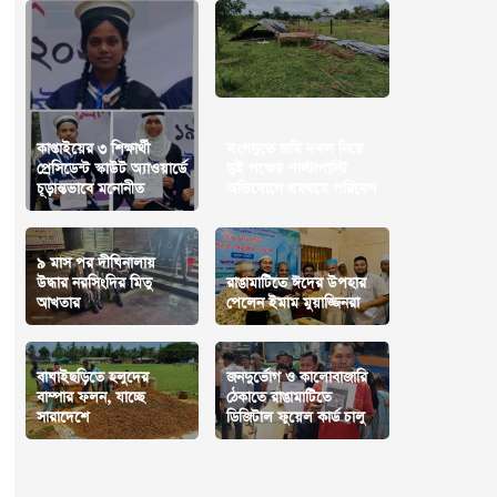
কাপ্তাইয়ের ৩ শিক্ষার্থী
লংগদুতে জমি দখল নিয়ে
প্রেসিডেন্ট স্কাউট অ্যাওয়ার্ডে
দুই পক্ষের পাল্টাপাল্টি
চূড়ান্তভাবে মনোনীত
অভিযোগে থমথমে পরিবেশ
৯ মাস পর দীঘিনালায়
উদ্ধার নরসিংদির মিতু
রাঙামাটিতে ঈদের উপহার
আখতার
পেলেন ইমাম মুয়াজ্জিনরা
বাঘাইছড়িতে হলুদের
জনদুর্ভোগ ও কালোবাজারি
বাম্পার ফলন, যাচ্ছে
ঠেকাতে রাঙামাটিতে
সারাদেশে
ডিজিটাল ফুয়েল কার্ড চালু