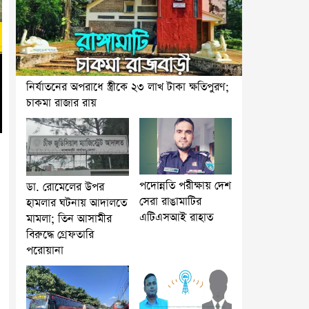
নির্যাতনের অপরাধে স্ত্রীকে ২৩ লাখ টাকা ক্ষতিপুরণ;
চাকমা রাজার রায়
পদোন্নতি পরীক্ষায় দেশ
ডা. রোমেলের উপর
সেরা রাঙামাটির
হামলার ঘটনায় আদালতে
এটিএসআই রাহাত
মামলা; তিন আসামীর
বিরুদ্ধে গ্রেফতারি
পরোয়ানা