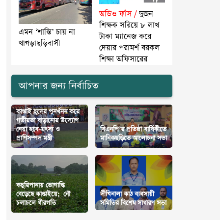
অডিও ফাঁস /
দুজন
শিক্ষক সরিয়ে ৮ লাখ
এমন ‘শান্তি’ চায় না
টাকা ম্যানেজ করে
খাগড়াছড়িবাসী
দেয়ার পরামর্শ বরকল
শিক্ষা অফিসারের
আপনার জন্য নির্বাচিত
কাপ্তাই হ্রদের পুনর্খনন করে
গভীরতা বাড়ানোর উদ্যোগ
নেয়া হবে-মৎস্য ও
বিএনপি’র প্রতিষ্ঠা বার্ষিকীতে
প্রাণিসম্পদ মন্ত্রী
মানিকছড়িতে আলোচনা সভা
কচুরিপানায় ভোগান্তি
বেড়েছে কাপ্তাইয়ে; নৌ
দীঘিনালা কাঠ ব্যবসায়ী
চলাচলে ধীরগতি
সমিতির বিশেষ সাধারণ সভা