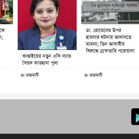
ডা. রোমেলের উপর
ীকে
হামলার ঘটনায় আদালতে
ণ;
মামলা; তিন আসামীর
বিরুদ্ধে গ্রেফতারি পরোয়ানা
কাপ্তাইয়ের নতুন এসি ল্যান্ড
সৈয়দ ফারহানা পৃথা
রাঙামাটি
রাঙামাটি