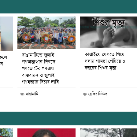
কাপ্তাইয়ে খেলতে গিয়ে
রাঙামাটিতে জুলাই
কেলে
গলায় গামছা পেঁচিয়ে ৫
গণঅভ্যুত্থান দিবসে
েন
বছরের শিশুর মৃত্যু
গণভোটের গণরায়
বাস্তবায়ন ও জুলাই
গণহত্যার বিচার দাবি
রাঙামাটি
ব্রেকিং নিউজ