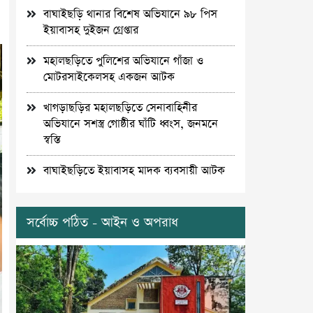
বাঘাইছড়ি থানার বিশেষ অভিযানে ৯৮ পিস
ইয়াবাসহ দুইজন গ্রেপ্তার
মহালছড়িতে পুলিশের অভিযানে গাঁজা ও
মোটরসাইকেলসহ একজন আটক
খাগড়াছড়ির মহালছড়িতে সেনাবাহিনীর
অভিযানে সশস্ত্র গোষ্ঠীর ঘাঁটি ধ্বংস, জনমনে
স্বস্তি
বাঘাইছড়িতে ইয়াবাসহ মাদক ব্যবসায়ী আটক
সর্বোচ্চ পঠিত - আইন ও অপরাধ