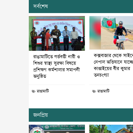
সর্বশেষ
কক্সবাজার থেকে সাই
রাঙামাটিতে গর্ভবতী নারী ও
নেপাল অভিযানে যাচ্ছ
শিশুর স্বাস্থ্য সুরক্ষা বিষয়ে
কাপ্তাইয়ের বীর কুমার
প্রশিক্ষণ কর্মশালার সমাপনী
তনচংগ্যা
অনুষ্ঠিত
রাঙামাটি
রাঙামাটি
জনপ্রিয়