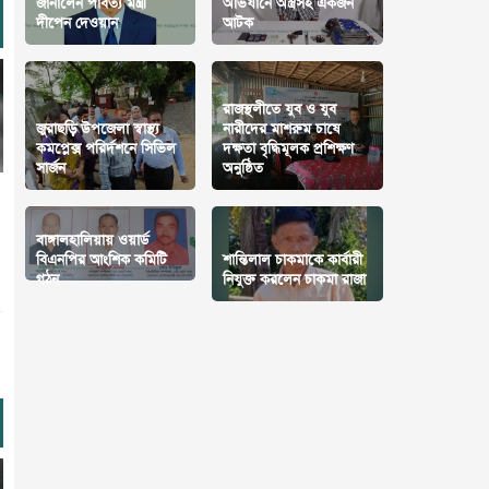
জানালেন পার্বত্য মন্ত্রী
অভিযানে অস্ত্রসহ একজন
দীপেন দেওয়ান
আটক
রাজস্থলীতে যুব ও যুব
জুরাছড়ি উপজেলা স্বাস্থ্য
নারীদের মাশরুম চাষে
কমপ্লেক্স পরির্দশনে সিভিল
দক্ষতা বৃদ্ধিমূলক প্রশিক্ষণ
সার্জন
অনুষ্ঠিত
বাঙ্গালহালিয়ায় ওয়ার্ড
বিএনপির আংশিক কমিটি
শান্তিলাল চাকমাকে কার্বারী
গঠন
নিযুক্ত করলেন চাকমা রাজা