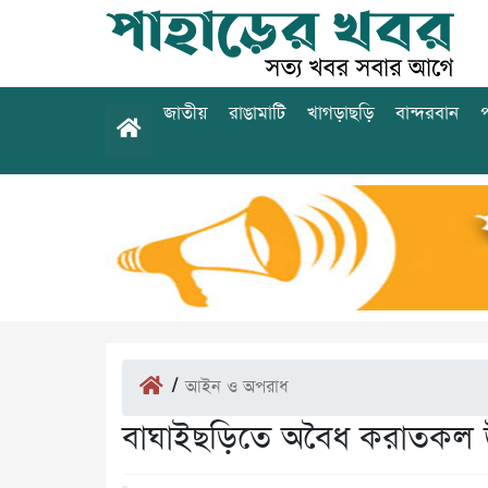
জাতীয়
রাঙামাটি
খাগড়াছড়ি
বান্দরবান
প
/
আইন ও অপরাধ
বাঘাইছড়িতে অবৈধ করাতকল উ