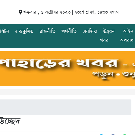
শুক্রবার , ৬ অক্টোবর ২০২৩ |
২৩শে শ্রাবণ, ১৪৩৩ বঙ্গাব্দ
র্যটন
এক্সক্লুসিভ
রাজনীতি
অর্থনীতি
এনজিও
উন্নয়ন
আইন 
খবর
অপরাধ
চ্ছেদ