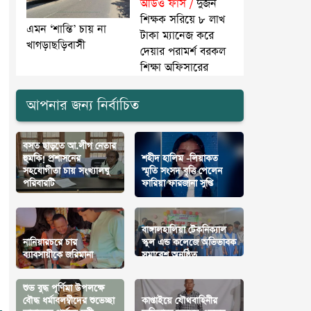
অডিও ফাঁস /
দুজন
শিক্ষক সরিয়ে ৮ লাখ
এমন ‘শান্তি’ চায় না
টাকা ম্যানেজ করে
খাগড়াছড়িবাসী
দেয়ার পরামর্শ বরকল
শিক্ষা অফিসারের
আপনার জন্য নির্বাচিত
বসত ছাড়তে আ.লীগ নেতার
হুমকি! প্রশাসনের
শহীদ হালিম -লিয়াকত
সহযোগীতা চায় সংখ্যালঘু
স্মৃতি সংসদ বৃত্তি পেলেন
পরিবারটি
ফারিয়া ফারজানা সুপ্তি
বাঙ্গালহালিয়া টেকনিক্যাল
নানিয়ারচরে চার
স্কুল এন্ড কলেজে অভিভাবক
ব্যাবসায়ীকে জরিমানা
সমাবেশ অনুষ্ঠিত
শুভ বুদ্ধ পূর্ণিমা উপলক্ষে
বৌদ্ধ ধর্মাবলম্বীদের শুভেচ্ছা
কাপ্তাইয়ে যৌথবাহিনীর