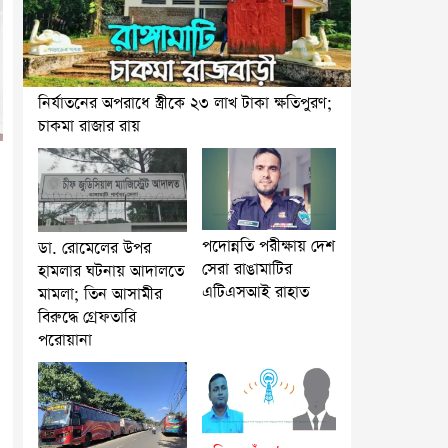
নির্যাতনের অপরাধে স্ত্রীকে ২৩ লাখ টাকা ক্ষতিপুরণ;
চাকমা রাজার রায়
পদোন্নতি পরীক্ষায় দেশ
ডা. রোমেলের উপর
সেরা রাঙামাটির
হামলার ঘটনায় আদালতে
এটিএসআই রাহাত
মামলা; তিন আসামীর
বিরুদ্ধে গ্রেফতারি
পরোয়ানা