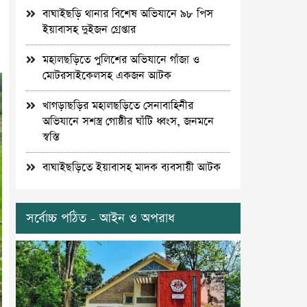
বাঘাইছড়ি থানার বিশেষ অভিযানে ৯৮ পিস
ইয়াবাসহ দুইজন গ্রেপ্তার
মহালছড়িতে পুলিশের অভিযানে গাঁজা ও
মোটরসাইকেলসহ একজন আটক
খাগড়াছড়ির মহালছড়িতে সেনাবাহিনীর
অভিযানে সশস্ত্র গোষ্ঠীর ঘাঁটি ধ্বংস, জনমনে
স্বস্তি
বাঘাইছড়িতে ইয়াবাসহ মাদক ব্যবসায়ী আটক
সর্বোচ্চ পঠিত - আইন ও অপরাধ