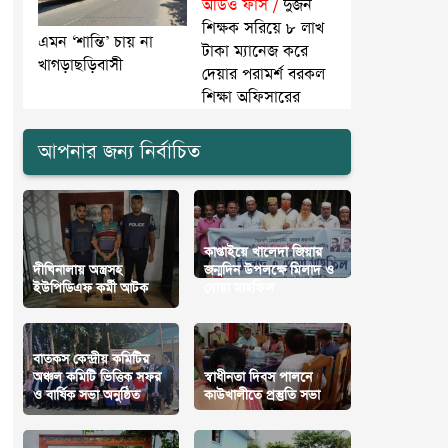
অডিও ফাঁস /
দুজন
শিক্ষক সরিয়ে ৮ লাখ
এমন ‘শান্তি’ চায় না
টাকা ম্যানেজ করে
খাগড়াছড়িবাসী
দেয়ার পরামর্শ বরকল
শিক্ষা অফিসারের
আপনার জন্য নির্বাচিত
কাপ্তাইয়ে খালেদা জিয়ার
দীঘিনালায় অস্ত্রসহ
জন্মদিন উপলক্ষে মিলাদ ও
ইউপিডিএফ কর্মী আটক
দোয়া মাহফিল
বাতকস কেন্দ্রীয় কমিটির
অঞ্চল কমিটি ভিত্তিক সফর
স্বাধীনতা দিবস পালনে
ও বার্ষিক সভা অনুষ্ঠিত
কাউখালীতে প্রস্তুতি সভা