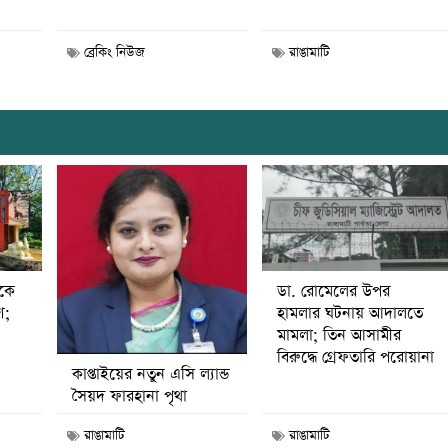
ব্রেকিং নিউজ
রাঙামাটি
ডা. রোমেলের উপর
ীকে
হামলার ঘটনায় আদালতে
ণ;
মামলা; তিন আসামীর
বিরুদ্ধে গ্রেফতারি পরোয়ানা
কাপ্তাইয়ের নতুন এসি ল্যান্ড
সৈয়দ ফারহানা পৃথা
রাঙামাটি
রাঙামাটি