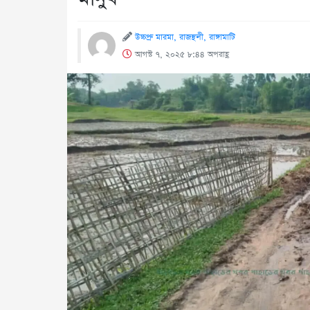
উচ্চপ্রু মারমা, রাজস্থলী, রাঙ্গামাটি
আগস্ট ৭, ২০২৫ ৮:৪৪ অপরাহ্ণ