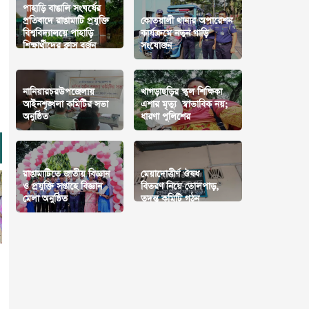
পাহাড়ি বাঙালি সংঘর্ষের
প্রতিবাদে রাঙামাটি প্রযুক্তি
কোতয়ালী থানার অপারেশন
বিশ্ববিদ্যালয়ে পাহাড়ি
কার্যক্রমে নতুন গাড়ি
শিক্ষার্থীদের ক্লাস বর্জন
সংযোজন
নানিয়ারচরউপজেলায়
খাগড়াছড়ির স্কুল শিক্ষিকা
আইনশৃঙ্খলা কমিটির সভা
এশার মৃত্যু স্বাভাবিক নয়;
অনুষ্ঠিত
ধারণা পুলিশের
রাঙামাটিতে জাতীয় বিজ্ঞান
মেয়াদোত্তীর্ণ ঔষধ
ও প্রযুক্তি সপ্তাহে বিজ্ঞান
বিতরণ নিয়ে তোলপাড়,
মেলা অনুষ্ঠিত
তদন্ত কমিটি গঠন