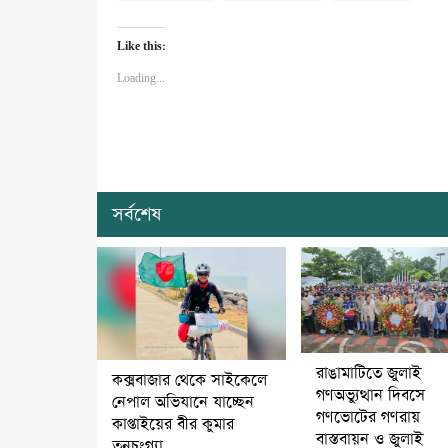
Like this:
Loading...
সর্বশেষ
রাঙামাটিতে জুলাই
কক্সবাজার থেকে সাইকেলে
গণঅভ্যুত্থান দিবসে
নেপাল অভিযানে যাচ্ছেন
গণভোটের গণরায়
কাপ্তাইয়ের বীর কুমার
বাস্তবায়ন ও জুলাই
তনচংগ্যা