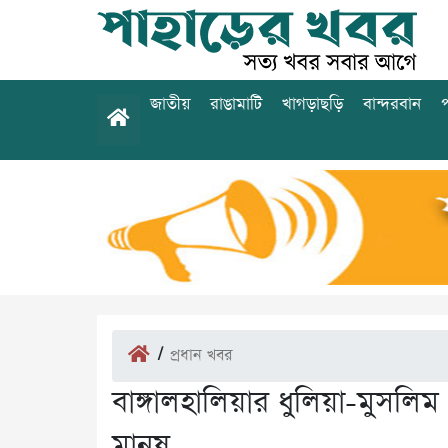
জাতীয়
রাঙামাটি
খাগড়াছড়ি
বান্দরবান
প
/
প্রধান খবর
বাঙ্গালহালিয়ার ধুলিয়া-মুসলিম 
মানুষ