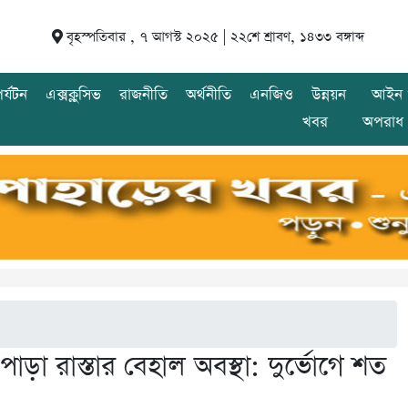
বৃহস্পতিবার , ৭ আগস্ট ২০২৫ |
২২শে শ্রাবণ, ১৪৩৩ বঙ্গাব্দ
র্যটন
এক্সক্লুসিভ
রাজনীতি
অর্থনীতি
এনজিও
উন্নয়ন
আইন 
খবর
অপরাধ
পাড়া রাস্তার বেহাল অবস্থা: দুর্ভোগে শত