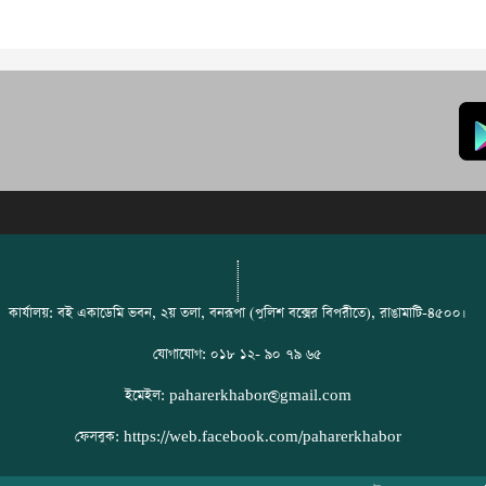
কার্যালয়: বই একাডেমি ভবন, ২য় তলা, বনরূপা (পুলিশ বক্সের বিপরীতে), রাঙামাটি-৪৫০০।
যোগাযোগ: ০১৮ ১২- ৯০ ৭৯ ৬৫
ইমেইল: paharerkhabor@gmail.com
ফেসবুক: https://web.facebook.com/paharerkhabor