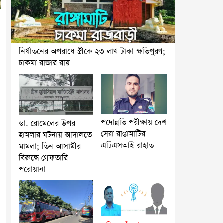
নির্যাতনের অপরাধে স্ত্রীকে ২৩ লাখ টাকা ক্ষতিপুরণ;
চাকমা রাজার রায়
পদোন্নতি পরীক্ষায় দেশ
ডা. রোমেলের উপর
সেরা রাঙামাটির
হামলার ঘটনায় আদালতে
এটিএসআই রাহাত
মামলা; তিন আসামীর
বিরুদ্ধে গ্রেফতারি
পরোয়ানা